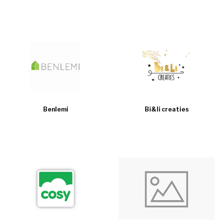
Benlemi
Bi&li creaties