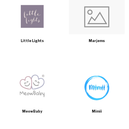
Little Lights
Marjems
MeowBaby
Mimii