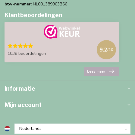
btw-nummer:
NL001389903B66
Klantbeoordelingen
9.2
/10
1038 beoordelingen
Lees meer
Informatie
Mijn account