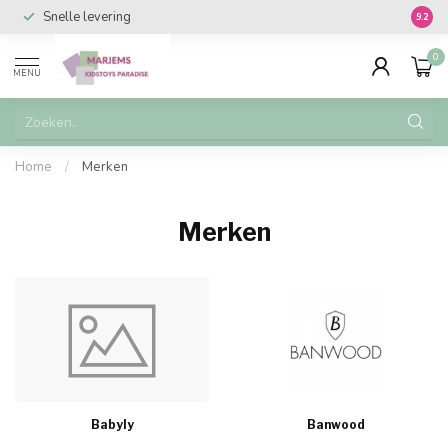
Snelle levering
Vanaf 
9.2
0
MENU
Home
/
Merken
Merken
Babyly
Banwood