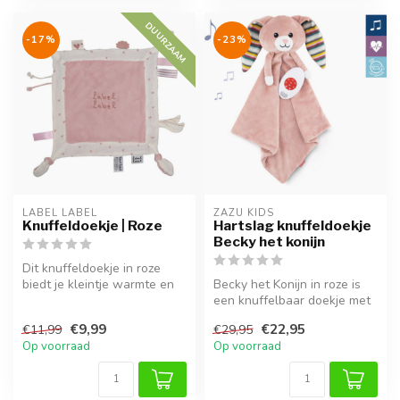
DUURZAAM
-17%
-23%
LABEL LABEL
ZAZU KIDS
Knuffeldoekje | Roze
Hartslag knuffeldoekje
Becky het konijn
Dit knuffeldoekje in roze
biedt je kleintje warmte en
Becky het Konijn in roze is
geborgenheid, thuis of ond...
een knuffelbaar doekje met
rustgevende geluiden, hui...
€9,99
€22,95
€11,99
€29,95
Op voorraad
Op voorraad