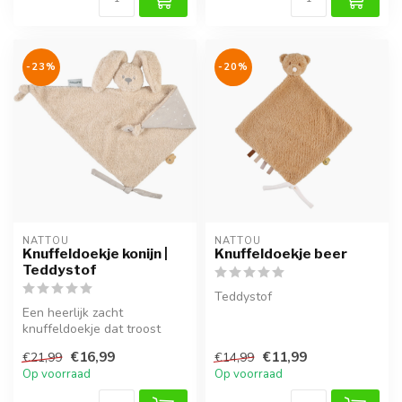
-23%
-20%
NATTOU
NATTOU
Knuffeldoekje konijn |
Knuffeldoekje beer
Teddystof
Teddystof
Een heerlijk zacht
knuffeldoekje dat troost
biedt vanaf de geboorte.
€16,99
€11,99
€21,99
€14,99
Met speelse...
Op voorraad
Op voorraad