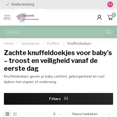
Snelle levering
Vanaf 
9.2
0
MENU
Home
/
Speelgoed
/
Knuffels
/
Knuffeldoekjes
Zachte knuffeldoekjes voor baby’s
– troost en veiligheid vanaf de
eerste dag
Knuffeldoekjes geven je baby comfort, geborgenheid en rust
tijdens het slapen of onderweg.
Filters