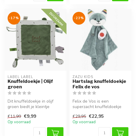
DUURZAAM
-17%
-23%
LABEL LABEL
ZAZU KIDS
Knuffeldoekje | Olijf
Hartslag knuffeldoekje
groen
Felix de vos
Dit knuffeldoekje in olijf
Felix de Vos is een
groen biedt je kleintje
superzacht knuffeldoekje
warmte en geborgenheid,
met rustgevende geluiden,
€9,99
€22,95
€11,99
€29,95
thuis...
huilsenso...
Op voorraad
Op voorraad