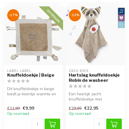
DUURZAAM
-17%
-23%
LABEL LABEL
ZAZU KIDS
Knuffeldoekje | Beige
Hartslag knuffeldoekje
Robin de wasbeer
Dit knuffeldoekje in beige
biedt je kleintje warmte en
Een heerlijk zacht
geborgenheid, thuis of on...
knuffeldoekje met
rustgevend hartslaggeluid.
€9,99
€22,95
€11,99
€29,95
Robin de wasbeer...
Op voorraad
Op voorraad