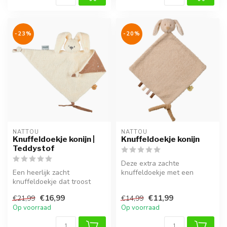
-23%
-20%
NATTOU
NATTOU
Knuffeldoekje konijn |
Knuffeldoekje konijn
Teddystof
Deze extra zachte
Een heerlijk zacht
knuffeldoekje met een
knuffeldoekje dat troost
konijnen hoofd is het
biedt vanaf de geboorte.
perfecte eerste ma...
€16,99
€11,99
€21,99
€14,99
Met speelse...
Op voorraad
Op voorraad