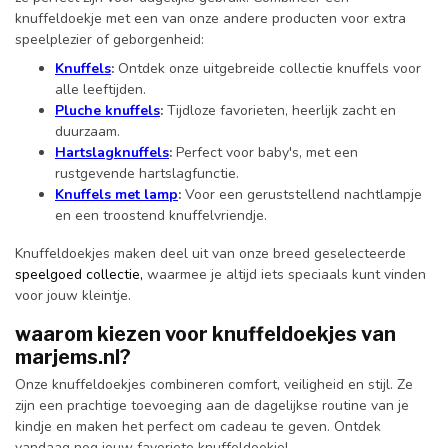
knuffeldoekje met een van onze andere producten voor extra
speelplezier of geborgenheid:
Knuffels
:
Ontdek onze uitgebreide collectie knuffels voor
alle leeftijden.
Pluche knuffels
:
Tijdloze favorieten, heerlijk zacht en
duurzaam.
Hartslagknuffels
:
Perfect voor baby's, met een
rustgevende hartslagfunctie.
Knuffels met lamp
:
Voor een geruststellend nachtlampje
en een troostend knuffelvriendje.
Knuffeldoekjes maken deel uit van onze breed geselecteerde
speelgoed collectie
,
waarmee je altijd iets speciaals kunt vinden
voor jouw kleintje.
waarom kiezen voor knuffeldoekjes van
marjems.nl?
Onze knuffeldoekjes combineren comfort, veiligheid en stijl. Ze
zijn een prachtige toevoeging aan de dagelijkse routine van je
kindje en maken het perfect om cadeau te geven. Ontdek
vandaag nog jouw favoriete knuffeldoekje!