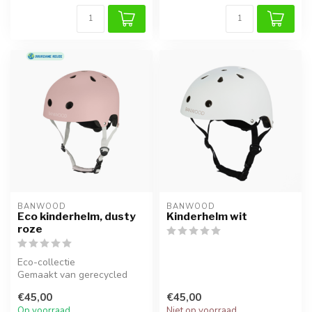
BANWOOD
BANWOOD
Eco kinderhelm, dusty
Kinderhelm wit
roze
Eco-collectie
Gemaakt van gerecycled
materiaal
€45,00
€45,00
Op voorraad
Niet op voorraad