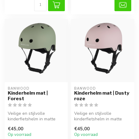
BANWOOD
BANWOOD
Kinderhelm mat |
Kinderhelm mat | Dusty
Forest
roze
Veilige en stijlvolle
Veilige en stijlvolle
kinderfietshelm in matte
kinderfietshelm in matte
groene kleur. Lichtgewicht,
roze kleur. Lichtgewicht,
€45,00
€45,00
verst...
verstel...
Op voorraad
Op voorraad