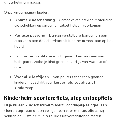
kinderhelm onmisbaar.
Onze kinderhelmen bieden:
Optimale bescherming
– Gemaakt van stevige materialen
die schokken opvangen en letsel helpen voorkomen
Perfecte pasvorm
– Dankzij verstelbare banden en een
draaiknop aan de achterkant sluit de helm mooi aan op het
hoofd
Comfort en ventilatie
– Lichtgewicht en voorzien van
luchtgaten, zodat je kind geen last krijgt van warmte of
druk
Voor alle leeftijden
– Van peuters tot schoolgaande
kinderen, geschikt voor
kinderfiets
,
loopfiets
of
kinderstep
Kinderhelm soorten: fiets, step en loopfiets
Of je nu een
kinderfietshelm
zoekt voor dagelijkse ritjes, een
stoere
stephelm
of een veilige helm voor een
loopfiets
, wij
hebben de juiste helm in huis. Kies uit verschillende maten,