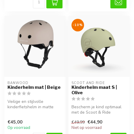
-10%
BANWOOD
SCOOT AND RIDE
Kinderhelm mat | Beige
Kinderhelm maat S |
Olive
Veilige en stijlvolle
kinderfietshelm in matte
Bescherm je kind optimaal
beige kleur. Lichtgewicht,
met de Scoot & Ride
verste...
kinderhelm in Olive. Deze
€45,00
€44,90
€49,99
helm gro...
Op voorraad
Niet op voorraad