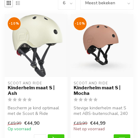
-10%
-10%
SCOOT AND RIDE
SCOOT AND RIDE
Kinderhelm maat S |
Kinderhelm maat S |
Ash
Mocha
Bescherm je kind optimaal
Stevige kinderhelm maat S
met de Scoot & Ride
met ABS-buitenschaal, 240
kinderhelm in Ash. Deze
gram, ideaal voor dagelijks ...
€44,90
€44,99
€49,99
€49,99
helm groei...
Op voorraad
Niet op voorraad