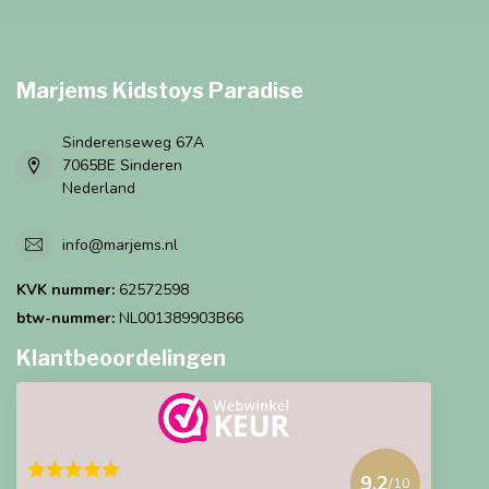
Marjems Kidstoys Paradise
Sinderenseweg 67A
7065BE Sinderen
Nederland
info@marjems.nl
KVK nummer:
62572598
btw-nummer:
NL001389903B66
Klantbeoordelingen
9.2
/10