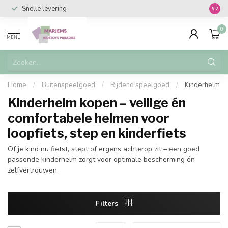
Snelle levering
Vanaf 
9.2
0
MENU
Home
/
Buitenspeelgoed
/
Rijdend speelgoed
/
Kinderhelm
Kinderhelm kopen – veilige én
comfortabele helmen voor
loopfiets, step en kinderfiets
Of je kind nu fietst, stept of ergens achterop zit – een goed
passende kinderhelm zorgt voor optimale bescherming én
zelfvertrouwen.
Filters