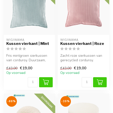
WIGIWAMA
WIGIWAMA
Kussen vierkant | Mint
Kussen vierkant | Roze
Fris mintgroen sierkussen
Zacht roze sierkussen van
van corduroy. Duurzaam,
gerecycled corduroy.
wasbaar en een stijlvolle
Milieuvriendelijk,
€19,00
€19,00
€43,00
€43,00
toev...
comfortabel en...
Op voorraad
Op voorraad
DUURZAAM
-68%
-39%