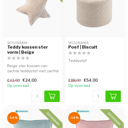
WIGIWAMA
WIGIWAMA
Teddy kussen ster
Poef | Biscuit
vorm | Beige
Teddystof
Beige ster kussen van
zachte teddystof met zachte
vulling. Wasbaar en perfect
€24,00
€54,00
€43,00
€88,00
al...
Op voorraad
Op voorraad
DUURZAAM
DUURZAAM
-56%
-56%