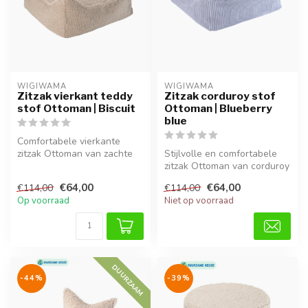
WIGIWAMA
WIGIWAMA
Zitzak vierkant teddy
Zitzak corduroy stof
stof Ottoman | Biscuit
Ottoman | Blueberry
blue
Comfortabele vierkante
zitzak Ottoman van zachte
Stijlvolle en comfortabele
teddy stof in warme Biscuit
zitzak Ottoman van corduroy
kle...
stof in de diepe kleur Bl...
€64,00
€64,00
€114,00
€114,00
Op voorraad
Niet op voorraad
DUURZAAM
-44%
-39%