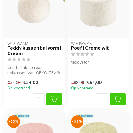
WIGIWAMA
WIGIWAMA
Teddy kussen bal vorm |
Poef | Creme wit
Cream
teddystof
Comfortabel cream
balkussen van OEKO-TEX®
teddystof met zachte, niet-
€24,00
€54,00
€74,00
€88,00
allergeen v...
Op voorraad
Op voorraad
-33%
-33%