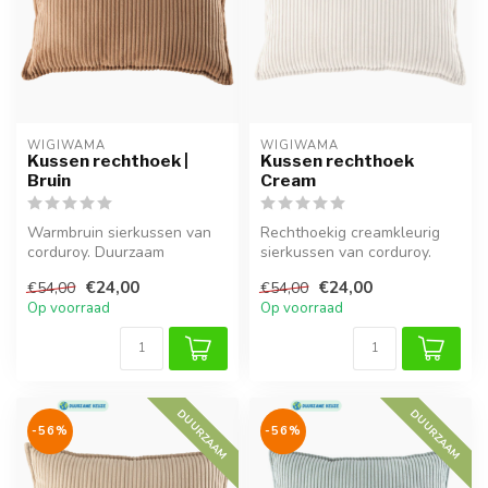
WIGIWAMA
WIGIWAMA
Kussen rechthoek |
Kussen rechthoek
Bruin
Cream
Warmbruin sierkussen van
Rechthoekig creamkleurig
corduroy. Duurzaam
sierkussen van corduroy.
geproduceerd, heerlijk zacht
Duurzaam, comfortabel en
€24,00
€24,00
€54,00
€54,00
en pass...
perfe...
Op voorraad
Op voorraad
DUURZAAM
DUURZAAM
-56%
-56%