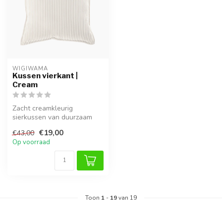
WIGIWAMA
Kussen vierkant |
Cream
Zacht creamkleurig
sierkussen van duurzaam
corduroy. Tijdloos,
€19,00
€43,00
comfortabel en ge...
Op voorraad
Toon
1
-
19
van 19