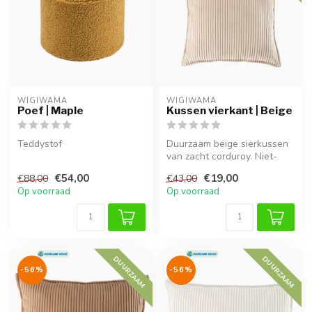
WIGIWAMA
WIGIWAMA
Poef | Maple
Kussen vierkant | Beige
Teddystof
Duurzaam beige sierkussen
van zacht corduroy. Niet-
allergeen, wasbaar en
€54,00
€19,00
€88,00
€43,00
perfect...
Op voorraad
Op voorraad
DUURZAAM
DUURZAAM
-56%
-56%