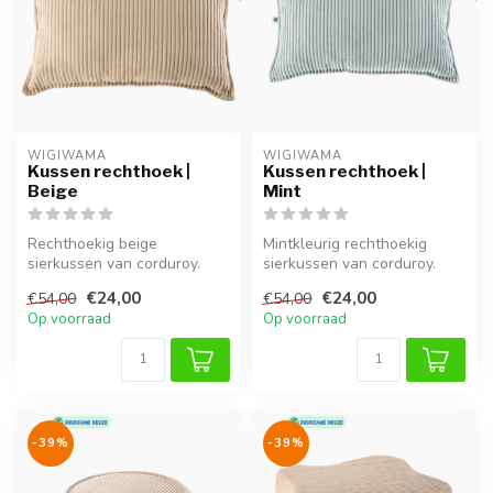
WIGIWAMA
WIGIWAMA
Kussen rechthoek |
Kussen rechthoek |
Beige
Mint
Rechthoekig beige
Mintkleurig rechthoekig
sierkussen van corduroy.
sierkussen van corduroy.
Zacht, duurzaam en passend
Fris, duurzaam en een stijlvol
€24,00
€24,00
€54,00
€54,00
in elk int...
...
Op voorraad
Op voorraad
-39%
-39%