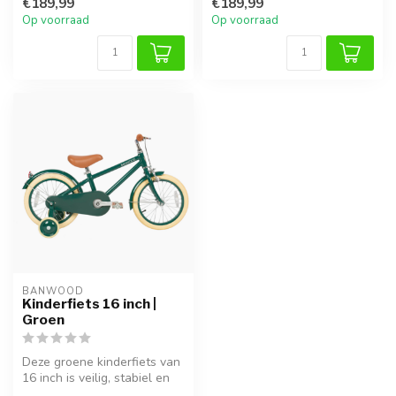
€189,99
€189,99
Deze ste...
Op voorraad
Op voorraad
BANWOOD
Kinderfiets 16 inch |
Groen
Deze groene kinderfiets van
16 inch is veilig, stabiel en
ideaal voor kinderen d...