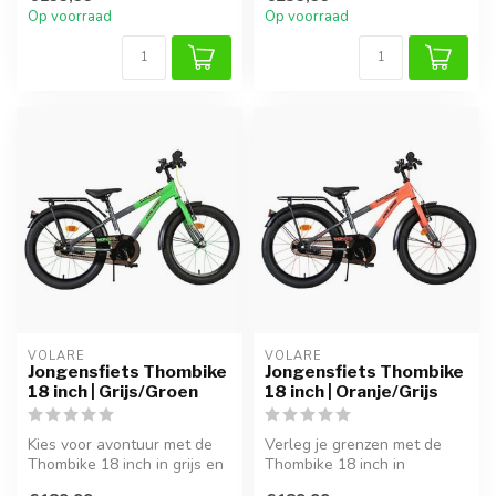
me...
Op voorraad
Op voorraad
VOLARE
VOLARE
Jongensfiets Thombike
Jongensfiets Thombike
18 inch | Grijs/Groen
18 inch | Oranje/Grijs
Kies voor avontuur met de
Verleg je grenzen met de
Thombike 18 inch in grijs en
Thombike 18 inch in
felgroen. Een robuuste fi...
opvallend oranje en grijs.