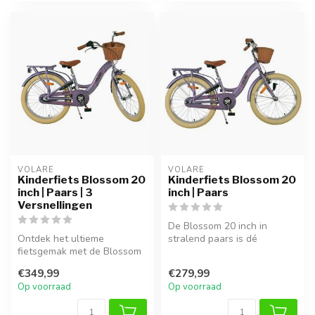
VOLARE
VOLARE
Kinderfiets Blossom 20
Kinderfiets Blossom 20
inch | Paars | 3
inch | Paars
Versnellingen
De Blossom 20 inch in
Ontdek het ultieme
stralend paars is dé
fietsgemak met de Blossom
droomfiets voor
20 inch in paars. Dankzij de
avontuurlijke meiden....
€349,99
€279,99
Nexus ...
Op voorraad
Op voorraad