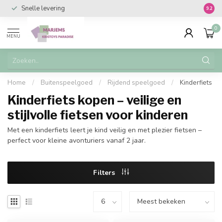
Snelle levering
Vanaf 
9.2
0
MENU
Home
/
Buitenspeelgoed
/
Rijdend speelgoed
/
Kinderfiets
Kinderfiets kopen – veilige en
stijlvolle fietsen voor kinderen
Met een kinderfiets leert je kind veilig en met plezier fietsen –
perfect voor kleine avonturiers vanaf 2 jaar.
Filters