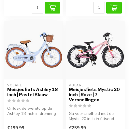
VOLARE
VOLARE
Meisjesfiets Ashley 18
Meisjesfiets Mystic 20
inch | Pastel Blauw
inch | Roze | 7
Versnellingen
Ontdek de wereld op de
Ashley 18 inch in dromerig
Ga voor snelheid met de
pastel blauw. Deze
Mystic 20 inch in flitsend
charmante k...
roze. Deze sportieve fiets
€199,99
€259,99