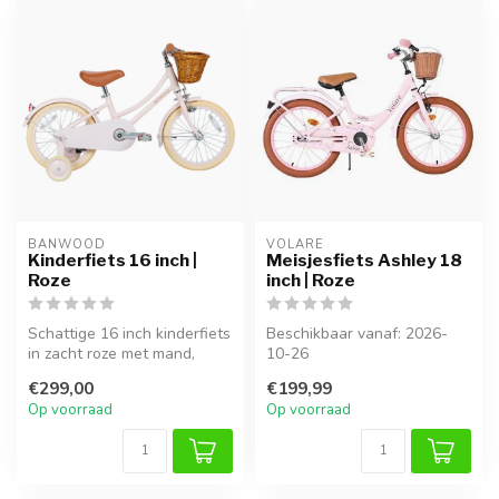
BANWOOD
VOLARE
Kinderfiets 16 inch |
Meisjesfiets Ashley 18
Roze
inch | Roze
Schattige 16 inch kinderfiets
Beschikbaar vanaf: 2026-
in zacht roze met mand,
10-26
zijwieltjes en verstelbaar...
€299,00
€199,99
Stap in de wereld van
Op voorraad
Op voorraad
plezier met de Ashley 18 ...