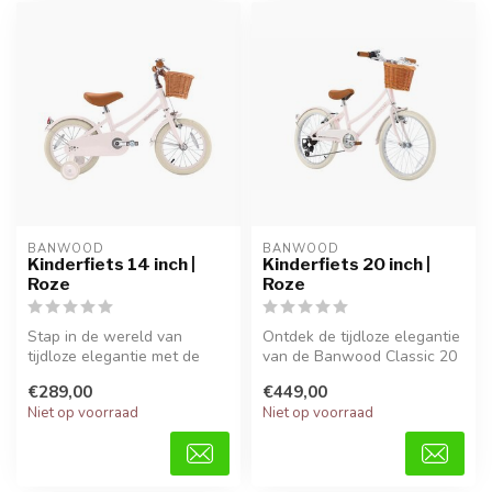
BANWOOD
BANWOOD
Kinderfiets 14 inch |
Kinderfiets 20 inch |
Roze
Roze
Stap in de wereld van
Ontdek de tijdloze elegantie
tijdloze elegantie met de
van de Banwood Classic 20
Banwood Classic 14 inch in
inch in roze. Deze stijlv...
€289,00
€449,00
roze....
Niet op voorraad
Niet op voorraad