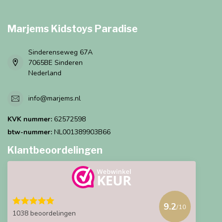
Marjems Kidstoys Paradise
Sinderenseweg 67A
7065BE Sinderen
Nederland
info@marjems.nl
KVK nummer:
62572598
btw-nummer:
NL001389903B66
Klantbeoordelingen
9.2
/10
1038 beoordelingen