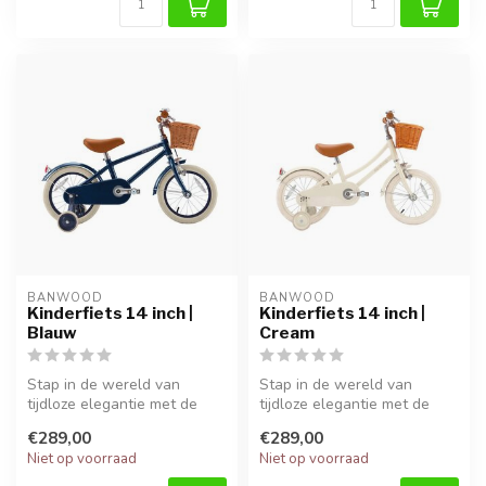
BANWOOD
BANWOOD
Kinderfiets 14 inch |
Kinderfiets 14 inch |
Blauw
Cream
Stap in de wereld van
Stap in de wereld van
tijdloze elegantie met de
tijdloze elegantie met de
Banwood Classic 14 inch in
Banwood Classic 14 inch in
€289,00
€289,00
blauw...
Cream...
Niet op voorraad
Niet op voorraad