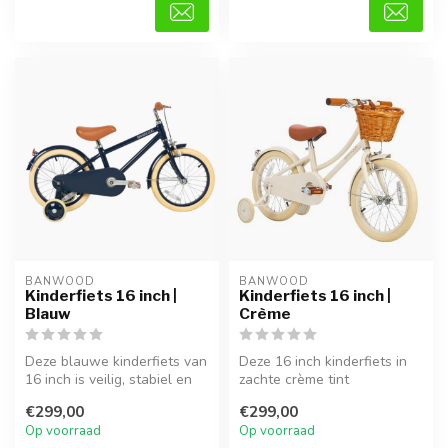
BANWOOD
BANWOOD
Kinderfiets 16 inch |
Kinderfiets 16 inch |
Blauw
Crème
Deze blauwe kinderfiets van
Deze 16 inch kinderfiets in
16 inch is veilig, stabiel en
zachte crème tint
ideaal voor kinderen d...
combineert vintage charme
€299,00
€299,00
met prak...
Op voorraad
Op voorraad