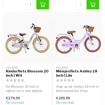
VOLARE
VOLARE
Kinderfiets Blossom 20
Meisjesfiets Ashley 18
inch | Wit
inch | Lila
De Blossom 20 inch in
Stap op de Ashley 18 inch in
stijlvol wit is een tijdloze
betoverend lila. Deze
droomfiets voor meiden. Kies
stijlvolle kinderfiets combin...
€279,99
€199,99
...
Op voorraad
Op voorraad