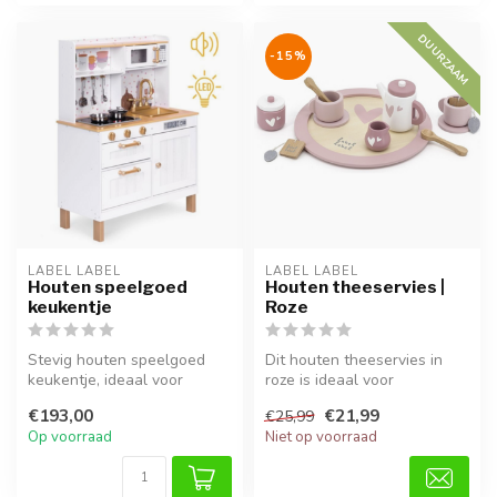
DUURZAAM
-15%
LABEL LABEL
LABEL LABEL
Houten speelgoed
Houten theeservies |
keukentje
Roze
Stevig houten speelgoed
Dit houten theeservies in
keukentje, ideaal voor
roze is ideaal voor
urenlang creatief spel en
rollenspellen en maakt elke
€193,00
€21,99
€25,99
rollens...
theepa...
Op voorraad
Niet op voorraad