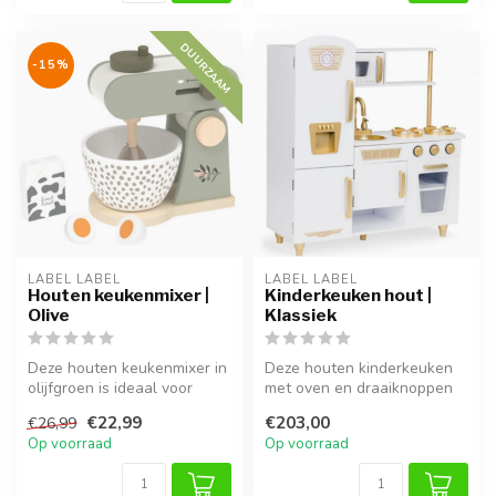
DUURZAAM
-15%
LABEL LABEL
LABEL LABEL
Houten keukenmixer |
Kinderkeuken hout |
Olive
Klassiek
Deze houten keukenmixer in
Deze houten kinderkeuken
olijfgroen is ideaal voor
met oven en draaiknoppen
rollenspellen en maakt de
biedt uren speelplezier.
€22,99
€203,00
€26,99
s...
Duurz...
Op voorraad
Op voorraad