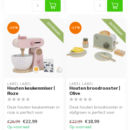
DUURZAAM
DUURZAAM
-15%
-17%
LABEL LABEL
LABEL LABEL
Houten keukenmixer |
Houten broodrooster |
Roze
Olive
Deze houten keukenmixer in
Deze houten broodrooster in
roze is perfect voor
olijfgroen is perfect voor
rollenspellen en maakt de
rollenspellen en maakt he...
€22,99
€18,99
€26,99
€22,99
speelk...
Op voorraad
Op voorraad