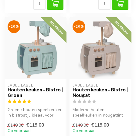
DUURZAAM
DUURZAAM
-20%
-20%
LABEL LABEL
LABEL LABEL
Houten keuken - Bistro |
Houten keuken - Bistro |
Groen
Nougat
Groene houten speelkeuken
Moderne houten
in bistrostijl, ideaal voor
speelkeuken in nougattint
rollenspellen.
voor urenlang fantasierijk
€119,00
€119,00
€149,00
€149,00
speelplezier...
Op voorraad
Op voorraad