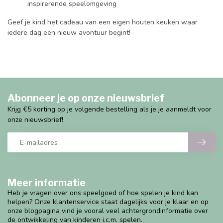
inspirerende speelomgeving
Geef je kind het cadeau van een eigen houten keuken waar
iedere dag een nieuw avontuur begint!
Abonneer je op onze nieuwsbrief
Krijg €5 korting op je volgende bestelling als je je aanmeldt voor
onze nieuwsbrief!
Meer informatie
Heb je vragen over ons speelgoed of hoe spelen je kind kan
helpen? Onze klantenservice staat dagelijks voor je klaar en op
onze blogpagina vind je vooral veel achtergrondinformatie over
de ontwikkeling van kinderen i.c.m. spelen.