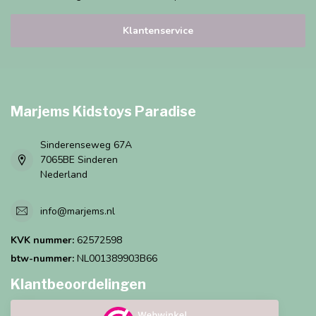
Klantenservice
Marjems Kidstoys Paradise
Sinderenseweg 67A
7065BE Sinderen
Nederland
info@marjems.nl
KVK nummer:
62572598
btw-nummer:
NL001389903B66
Klantbeoordelingen