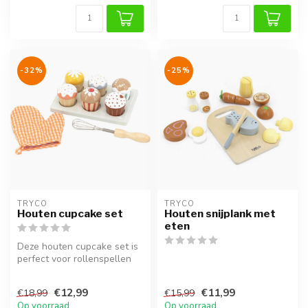
-32%
-25%
TRYCO
TRYCO
Houten cupcake set
Houten snijplank met
eten
Deze houten cupcake set is
perfect voor rollenspellen
en stimuleert creativiteit...
€12,99
€11,99
€18,99
€15,99
Op voorraad
Op voorraad