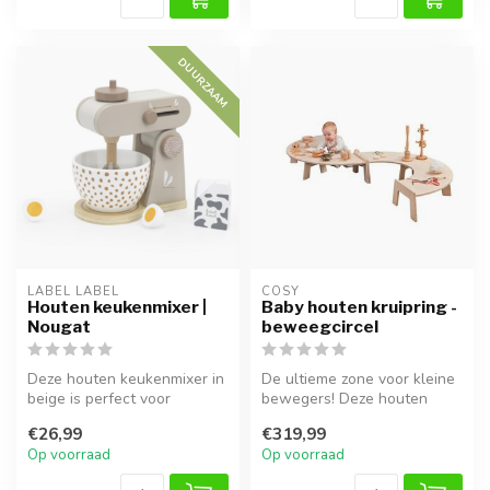
DUURZAAM
LABEL LABEL
COSY  
Houten keukenmixer |
Baby houten kruipring -
Nougat
beweegcircel
Deze houten keukenmixer in
De ultieme zone voor kleine
beige is perfect voor
bewegers! Deze houten
rollenspellen en maakt de
kruipring stimuleert baby's
€26,99
€319,99
speel...
va...
Op voorraad
Op voorraad