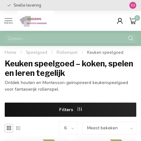
Snelle levering
Vanaf 
9.2
0
MENU
Home
/
Speelgoed
/
Rollenspel
/
Keuken speelgoed
Keuken speelgoed – koken, spelen
en leren tegelijk
Ontdek houten en Montessori-geïnspireerd keukenspeelgoed
voor fantasierijk rollenspel.
Filters