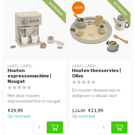
DUURZAAM
DUURZAAM
-15%
LABEL LABEL
LABEL LABEL
Houten
Houten theeservies |
espressomachine |
Olive
Nougat
Dit houten theeservies in
Met deze houten
olijfgroen is ideaal voor
espressomachine in nougat
fantasiespel en maakt elke
kleur kan je kleintje zijn
t...
€29,99
€21,99
€25,99
eigen koffi...
Op voorraad
Op voorraad