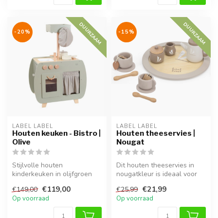
DUURZAAM
DUURZAAM
-20%
-15%
LABEL LABEL
LABEL LABEL
Houten keuken - Bistro |
Houten theeservies |
Olive
Nougat
Stijlvolle houten
Dit houten theeservies in
kinderkeuken in olijfgroen
nougatkleur is ideaal voor
met bistrolook, perfect voor
fantasiespel en maakt elke
€119,00
€21,99
€149,00
€25,99
rollen...
...
Op voorraad
Op voorraad