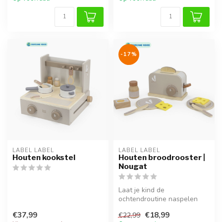
-17%
LABEL LABEL
LABEL LABEL
Houten kookstel
Houten broodrooster |
Nougat
Laat je kind de
ochtendroutine naspelen
met de houten broodrooster
€37,99
€18,99
€22,99
in de kleur n...