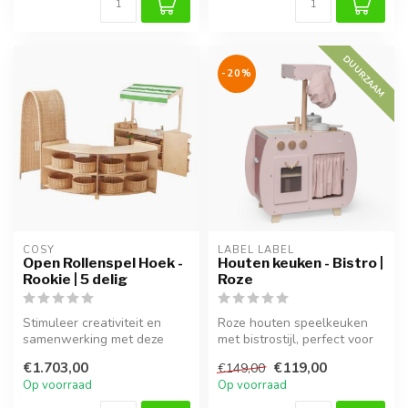
DUURZAAM
-20%
COSY  
LABEL LABEL
Open Rollenspel Hoek -
Houten keuken - Bistro |
Rookie | 5 delig
Roze
Stimuleer creativiteit en
Roze houten speelkeuken
samenwerking met deze
met bistrostijl, perfect voor
duurzame 5-delige houten
fantasierijk rollenspel.
€1.703,00
€119,00
€149,00
rollens...
Op voorraad
Op voorraad