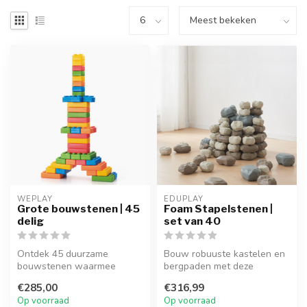
WEPLAY
EDUPLAY
Grote bouwstenen | 45
Foam Stapelstenen |
delig
set van 40
Ontdek 45 duurzame
Bouw robuuste kastelen en
bouwstenen waarmee
bergpaden met deze
kinderen creatief kunnen
vederlichte rotsen! Deze 40-
€285,00
€316,99
bouwen en hun mot...
delige ...
Op voorraad
Op voorraad