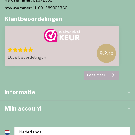
KVK nummer:
62572598
btw-nummer:
NL001389903B66
Klantbeoordelingen
9.2
/10
1038 beoordelingen
Lees meer
Informatie
Mijn account