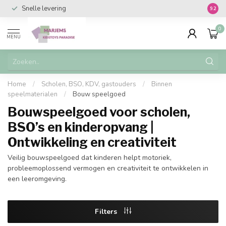
Snelle levering
Vanaf 
9.2
0
MENU
Home
/
Scholen, BSO, KDV, gastouders
/
Binnen
speelmaterialen
/
Bouw speelgoed
Bouwspeelgoed voor scholen,
BSO’s en kinderopvang |
Ontwikkeling en creativiteit
Veilig bouwspeelgoed dat kinderen helpt motoriek,
probleemoplossend vermogen en creativiteit te ontwikkelen in
een leeromgeving.
Filters