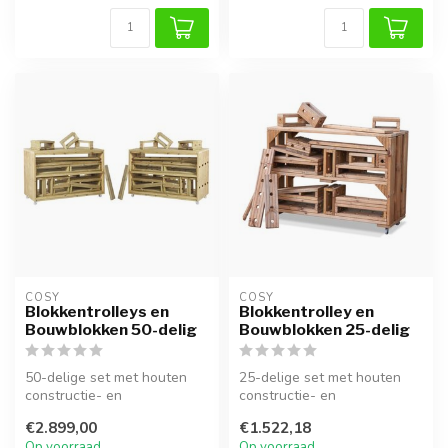
COSY  
COSY  
Blokkentrolleys en
Blokkentrolley en
Bouwblokken 50-delig
Bouwblokken 25-delig
50-delige set met houten
25-delige set met houten
constructie- en
constructie- en
stapelblokken en trolleys
stapelblokken en trolles
€2.899,00
€1.522,18
voor creatief...
voor creatief,...
Op voorraad
Op voorraad