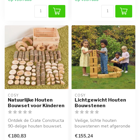
COSY  
COSY  
Natuurlijke Houten
Lichtgewicht Houten
Bouwset voor Kinderen
Bouwstenen
Ontdek de Crate Constructa
Veilige, lichte houten
90-delige houten bouwset.
bouwstenen met afgeronde
Stimuleer creativiteit, mot...
hoeken en gaten.
€180,83
€155,24
Verkrijgbaar in...