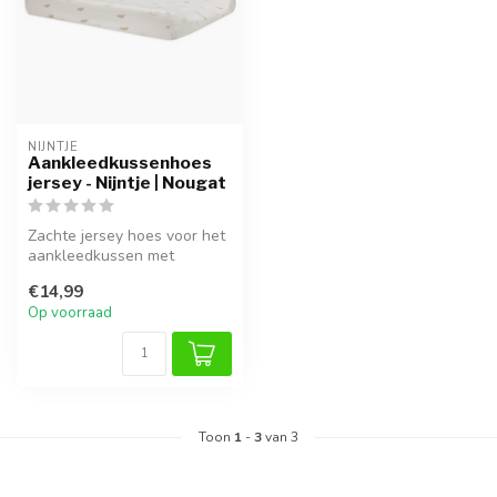
NIJNTJE
Aankleedkussenhoes
jersey - Nijntje | Nougat
Zachte jersey hoes voor het
aankleedkussen met
schattige Nijntje print.
€14,99
Op voorraad
Toon
1
-
3
van 3