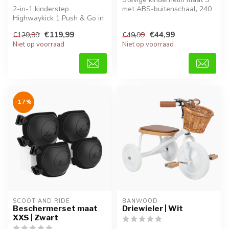
2-in-1 kinderstep
met ABS-buitenschaal, 240
Highwaykick 1 Push & Go in
gram, ideaal voor dagelijks ...
Mocha, verstelbaar, stabiel
€119,99
€44,99
€129,99
€49,99
en perf...
Niet op voorraad
Niet op voorraad
-17%
SCOOT AND RIDE
BANWOOD
Beschermerset maat
Driewieler | Wit
XXS | Zwart