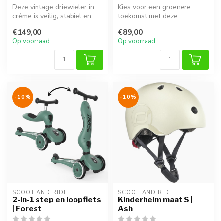
Deze vintage driewieler in
Kies voor een groenere
créme is veilig, stabiel en
toekomst met deze
stijlvol. Perfect voor ki...
duurzame Clay-kleurige
€149,00
€89,00
kinderstep. Gema...
Op voorraad
Op voorraad
-10%
-10%
SCOOT AND RIDE
SCOOT AND RIDE
2-in-1 step en loopfiets
Kinderhelm maat S |
| Forest
Ash