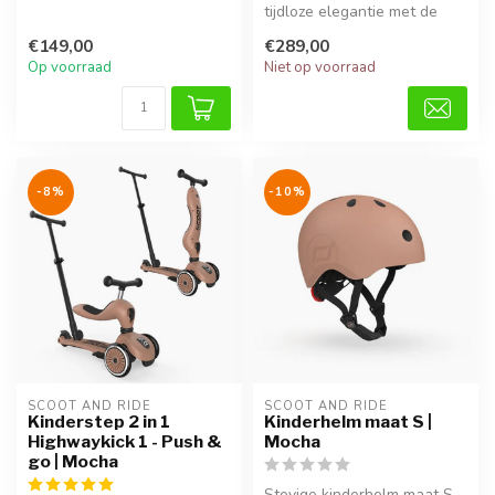
spelenderwijs hun
tijdloze elegantie met de
evenwicht te on...
Banwood Classic 14 inch in
€149,00
€289,00
roze....
Op voorraad
Niet op voorraad
-8%
-10%
SCOOT AND RIDE
SCOOT AND RIDE
Kinderstep 2 in 1
Kinderhelm maat S |
Highwaykick 1 - Push &
Mocha
go | Mocha
Stevige kinderhelm maat S