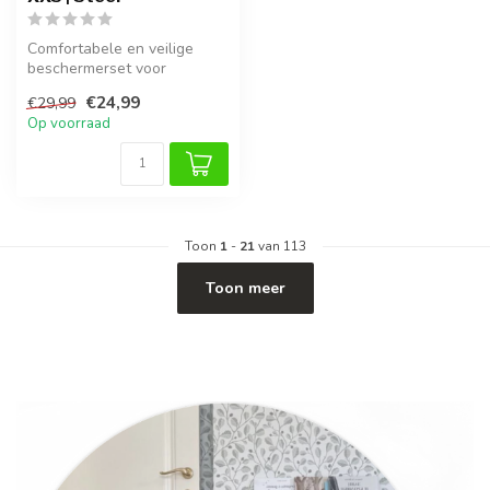
Comfortabele en veilige
beschermerset voor
kinderen in maat S, met
€24,99
€29,99
snelle sluiti...
Op voorraad
Toon
1
-
21
van 113
Toon meer