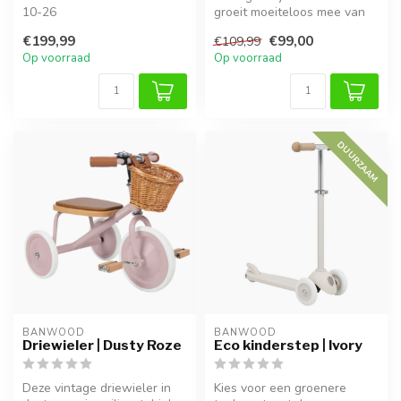
10-26
groeit moeiteloos mee van
loopfiets naar stabiele
€199,99
€99,00
€109,99
Stap in de wereld van
step...
Op voorraad
Op voorraad
plezier met de Ashley 18 ...
DUURZAAM
BANWOOD
BANWOOD
Driewieler | Dusty Roze
Eco kinderstep | Ivory
Deze vintage driewieler in
Kies voor een groenere