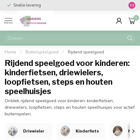
Vanaf €150.- gratis verzenden in NL
Vanaf 
9.2
0
MENU
Home
/
Buitenspeelgoed
/
Rijdend speelgoed
Rijdend speelgoed voor kinderen:
kinderfietsen, driewielers,
loopfietsen, steps en houten
speelhuisjes
Ontdek rijdend speelgoed voor kinderen: kinderfietsen,
driewielers, loopfietsen, steps en houten speelhuisjes voor actief
buitenspelen.
Driewieler
Kinderfiets
Kinde