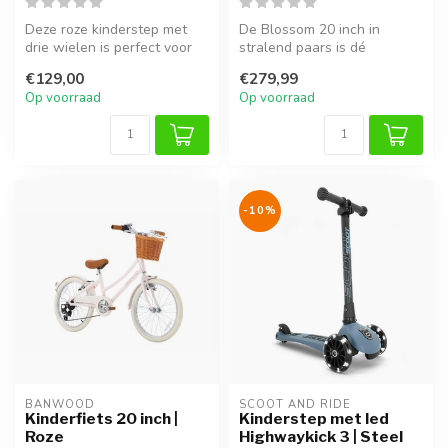
Deze roze kinderstep met
De Blossom 20 inch in
drie wielen is perfect voor
stralend paars is dé
beginnende steppers. De
droomfiets voor
€129,00
€279,99
sta...
avontuurlijke meiden....
Op voorraad
Op voorraad
-10%
BANWOOD
SCOOT AND RIDE
Kinderfiets 20 inch |
Kinderstep met led
Roze
Highwaykick 3 | Steel