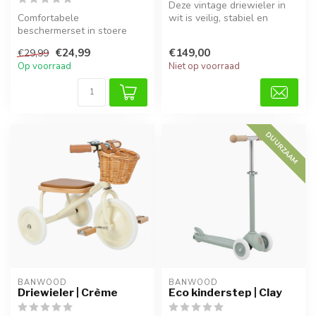
Deze vintage driewieler in
Comfortabele
wit is veilig, stabiel en
beschermerset in stoere
stijlvol. Perfect voor kind...
kleur ash, ideaal voor
€24,99
€149,00
€29,99
fietsen, skaten en b...
Op voorraad
Niet op voorraad
DUURZAAM
BANWOOD
BANWOOD
Driewieler | Crème
Eco kinderstep | Clay