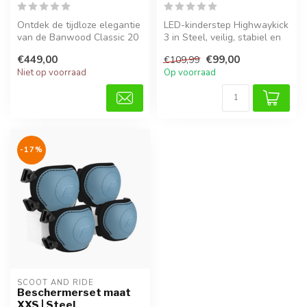
Ontdek de tijdloze elegantie
LED-kinderstep Highwaykick
van de Banwood Classic 20
3 in Steel, veilig, stabiel en
inch in roze. Deze stijlv...
ideaal voor dagelijks ...
€449,00
€99,00
€109,99
Niet op voorraad
Op voorraad
-17%
SCOOT AND RIDE
Beschermerset maat
XXS | Steel