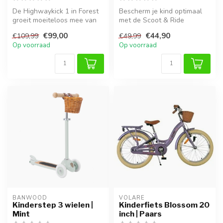
De Highwaykick 1 in Forest
Bescherm je kind optimaal
groeit moeiteloos mee van
met de Scoot & Ride
loopfiets naar stabiele ste...
kinderhelm in Ash. Deze
€99,00
€44,90
€109,99
€49,99
helm groei...
Op voorraad
Op voorraad
BANWOOD
VOLARE
Kinderstep 3 wielen |
Kinderfiets Blossom 20
Mint
inch | Paars