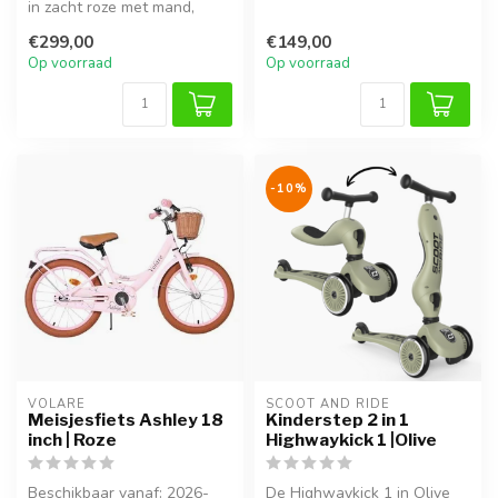
in zacht roze met mand,
spelenderwijs hun
zijwieltjes en verstelbaar...
evenwicht te ...
€299,00
€149,00
Op voorraad
Op voorraad
-10%
VOLARE
SCOOT AND RIDE
Meisjesfiets Ashley 18
Kinderstep 2 in 1
inch | Roze
Highwaykick 1 |Olive
Beschikbaar vanaf: 2026-
De Highwaykick 1 in Olive