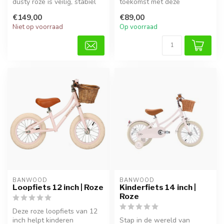
dusty roze is veilig, stabiel
toekomst met deze
en stijlvol. Perfect vo...
duurzame ivoren kinderstep.
€149,00
€89,00
Gemaakt van...
Niet op voorraad
Op voorraad
BANWOOD
BANWOOD
Loopfiets 12 inch | Roze
Kinderfiets 14 inch |
Roze
Deze roze loopfiets van 12
inch helpt kinderen
Stap in de wereld van