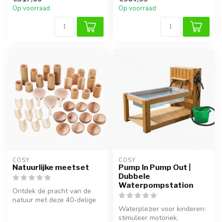
s...
Deze we...
Op voorraad
Op voorraad
COSY  
COSY  
Natuurlijke meetset
Pump In Pump Out |
Dubbele
Waterpompstation
Ontdek de pracht van de
natuur met deze 40-delige
meetset, gevuld met
Waterplezier voor kinderen:
scheppen, ...
stimuleer motoriek,