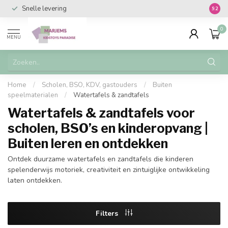
Snelle levering
Vanaf 
9.2
0
MENU
Home
/
Scholen, BSO, KDV, gastouders
/
Buiten
speelmaterialen
/
Watertafels & zandtafels
Watertafels & zandtafels voor
scholen, BSO’s en kinderopvang |
Buiten leren en ontdekken
Ontdek duurzame watertafels en zandtafels die kinderen
spelenderwijs motoriek, creativiteit en zintuiglijke ontwikkeling
laten ontdekken.
Filters