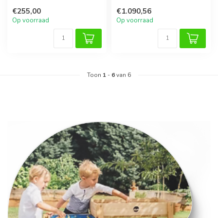
samenwerking en creativiteit
€255,00
€1.090,56
met...
Op voorraad
Op voorraad
Toon
1
-
6
van 6