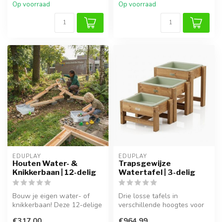
Op voorraad
Op voorraad
EDUPLAY
EDUPLAY
Houten Water- &
Trapsgewijze
Knikkerbaan | 12-delig
Watertafel | 3-delig
Bouw je eigen water- of
Drie losse tafels in
knikkerbaan! Deze 12-delige
verschillende hoogtes voor
set van massief grenenhout
eindeloos ontdekplezier!
€317,00
€964,99