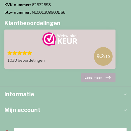
KVK nummer:
62572598
btw-nummer:
NL001389903B66
Klantbeoordelingen
9.2
/10
1038 beoordelingen
Lees meer
Informatie
Mijn account