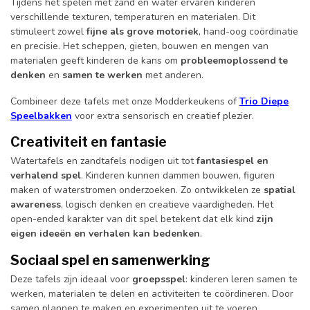
Tijdens het spelen met zand en water ervaren kinderen
verschillende texturen, temperaturen en materialen. Dit
stimuleert zowel
fijne als grove motoriek
, hand-oog coördinatie
en precisie. Het scheppen, gieten, bouwen en mengen van
materialen geeft kinderen de kans om
probleemoplossend te
denken
en
samen te werken
met anderen.
Combineer deze tafels met onze Modderkeukens of
Trio Diepe
Speelbakken
voor extra sensorisch en creatief plezier.
Creativiteit en fantasie
Watertafels en zandtafels nodigen uit tot
fantasiespel en
verhalend spel
. Kinderen kunnen dammen bouwen, figuren
maken of waterstromen onderzoeken. Zo ontwikkelen ze
spatial
awareness
, logisch denken en creatieve vaardigheden. Het
open-ended karakter van dit spel betekent dat elk kind
zijn
eigen ideeën en verhalen kan bedenken
.
Sociaal spel en samenwerking
Deze tafels zijn ideaal voor
groepsspel
: kinderen leren samen te
werken, materialen te delen en activiteiten te coördineren. Door
samen plannen te maken en experimenten uit te voeren,