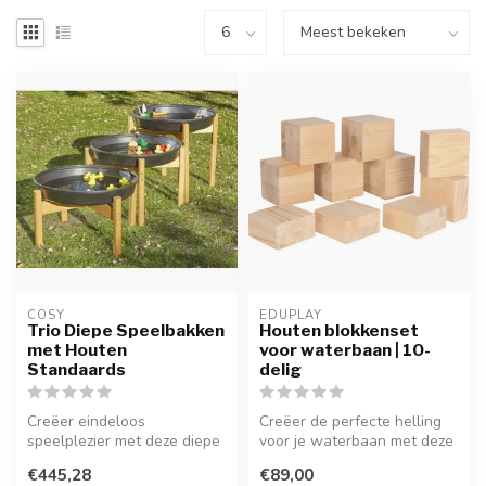
COSY  
EDUPLAY
Trio Diepe Speelbakken
Houten blokkenset
met Houten
voor waterbaan | 10-
Standaards
delig
Creëer eindeloos
Creëer de perfecte helling
speelplezier met deze diepe
voor je waterbaan met deze
speelbakken. Perfect voor
10-delige houten
€445,28
€89,00
sensorisc...
blokkense...