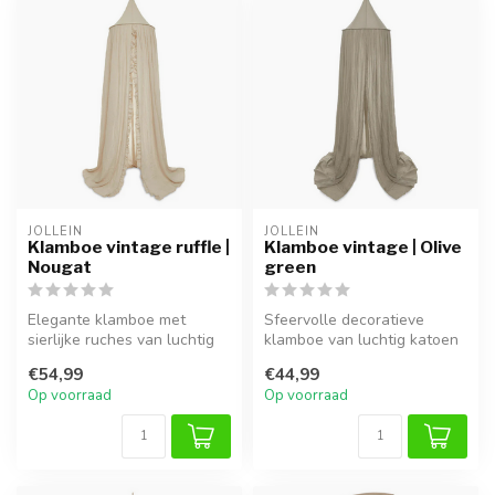
JOLLEIN
JOLLEIN
Klamboe vintage ruffle |
Klamboe vintage | Olive
Nougat
green
Elegante klamboe met
Sfeervolle decoratieve
sierlijke ruches van luchtig
klamboe van luchtig katoen
katoen voor een
voor een natuurlijke
€54,99
€44,99
romantische ki...
kinderkam...
Op voorraad
Op voorraad