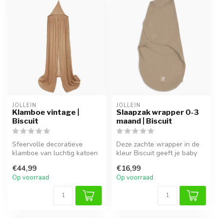
JOLLEIN
JOLLEIN
Klamboe vintage |
Slaapzak wrapper 0-3
Biscuit
maand | Biscuit
Sfeervolle decoratieve
Deze zachte wrapper in de
klamboe van luchtig katoen
kleur Biscuit geeft je baby
voor een warme
een veilig en geborgen gev...
€44,99
€16,99
kinderkamer.
Op voorraad
Op voorraad