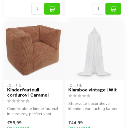
JOLLEIN
JOLLEIN
Kinderfauteuil
Klamboe vintage | Wit
corduroy | Caramel
Sfeervolle decoratieve
Comfortabele kinderfauteuil
klamboe van luchtig katoen
in corduroy, perfect voor
voor een tijdloze
lezen of spelen.
kinderkamer.
€59,99
€44,99