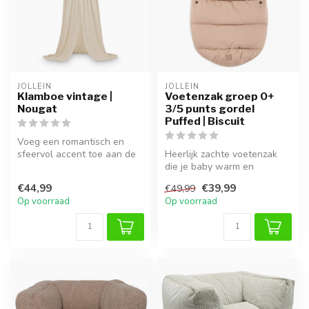
JOLLEIN
JOLLEIN
Klamboe vintage |
Voetenzak groep 0+
Nougat
3/5 punts gordel
Puffed | Biscuit
Voeg een romantisch en
sfeervol accent toe aan de
Heerlijk zachte voetenzak
kinderkamer met deze
die je baby warm en
klamboe.
comfortabel houdt in de
€44,99
€39,99
€49,99
kinderwage...
Op voorraad
Op voorraad