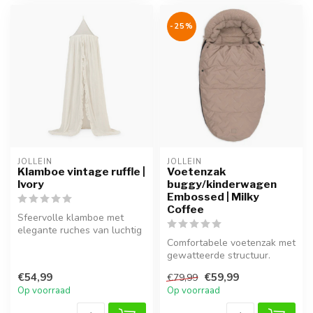
-25%
JOLLEIN
JOLLEIN
Klamboe vintage ruffle |
Voetenzak
Ivory
buggy/kinderwagen
Embossed | Milky
Coffee
Sfeervolle klamboe met
elegante ruches van luchtig
katoen voor een dromerige
Comfortabele voetenzak met
kin...
gewatteerde structuur.
Houdt je kindje heerlijk
€54,99
€59,99
€79,99
warm ...
Op voorraad
Op voorraad