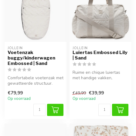
JOLLEIN
JOLLEIN
Voetenzak
Luiertas Embossed Lily
buggy/kinderwagen
| Sand
Embossed | Sand
Ruime en chique luiertas
Comfortabele voetenzak met
met handige vakken,
gewatteerde structuur.
verstelbare schouderband
Houdt je kindje heerlijk
en eenvoud...
€79,99
€39,99
€49,99
warm ...
Op voorraad
Op voorraad