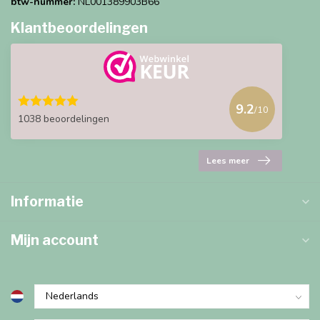
btw-nummer:
NL001389903B66
Klantbeoordelingen
9.2
/10
1038 beoordelingen
Lees meer
Informatie
Mijn account