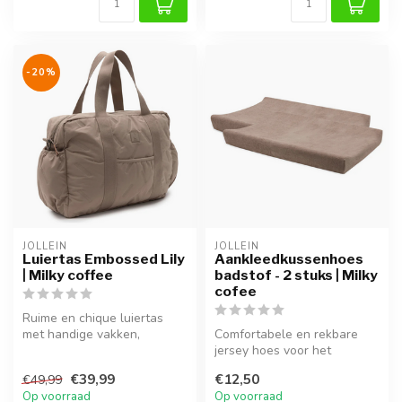
-20%
JOLLEIN
JOLLEIN
Luiertas Embossed Lily
Aankleedkussenhoes
| Milky coffee
badstof - 2 stuks | Milky
cofee
Ruime en chique luiertas
met handige vakken,
Comfortabele en rekbare
verstelbare schouderband
jersey hoes voor het
en eenvoud...
aankleedkussen, zacht en
€39,99
€12,50
€49,99
ademend.
Op voorraad
Op voorraad