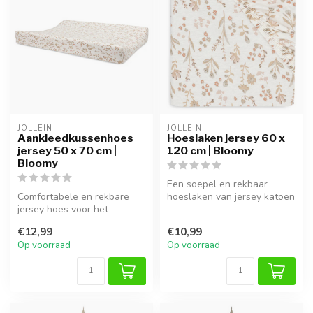
JOLLEIN
JOLLEIN
Aankleedkussenhoes
Hoeslaken jersey 60 x
jersey 50 x 70 cm |
120 cm | Bloomy
Bloomy
Een soepel en rekbaar
Comfortabele en rekbare
hoeslaken van jersey katoen
jersey hoes voor het
dat heerlijk zacht aanvoelt
aankleedkussen, zacht en
en...
€12,99
€10,99
ademend.
Op voorraad
Op voorraad