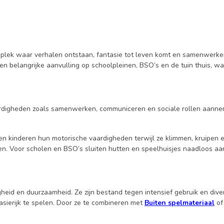
 plek waar verhalen ontstaan, fantasie tot leven komt en samenwerken
en een belangrijke aanvulling op schoolpleinen, BSO’s en de tuin thuis
rdigheden zoals samenwerken, communiceren en sociale rollen aanneme
n kinderen hun motorische vaardigheden terwijl ze klimmen, kruipen 
ren. Voor scholen en BSO’s sluiten hutten en speelhuisjes naadloos aa
ligheid en duurzaamheid. Ze zijn bestand tegen intensief gebruik en d
tasierijk te spelen. Door ze te combineren met
Buiten spelmateriaal
o