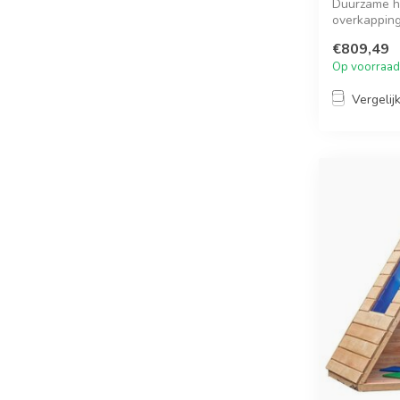
Duurzame h
overkapping
sensoris...
€809,49
Op voorraad
Vergelij