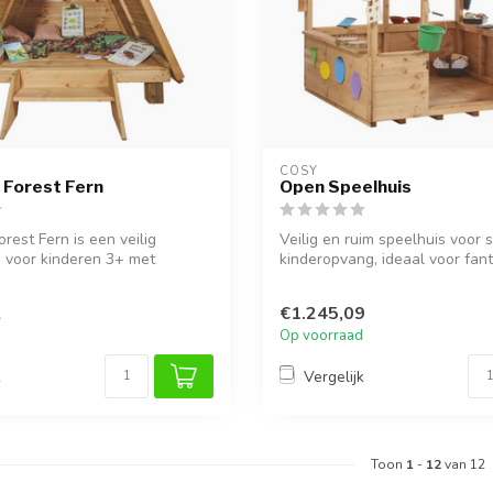
COSY  
 Forest Fern
Open Speelhuis
rest Fern is een veilig
Veilig en ruim speelhuis voor 
e voor kinderen 3+ met
kinderopvang, ideaal voor fantas
2
€1.245,09
Op voorraad
k
Vergelijk
Toon
1
-
12
van 12