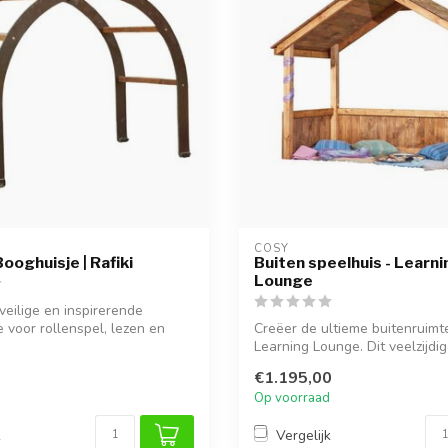
COSY  
ooghuisje | Rafiki
Buiten speelhuis - Learni
Lounge
veilige en inspirerende
e voor rollenspel, lezen en
Creëer de ultieme buitenruimt
Learning Lounge. Dit veelzijdi
bu...
€1.195,00
Op voorraad
k
Vergelijk