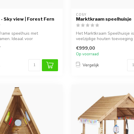
COSY  
- Sky view | Forest Fern
Marktkraam speelhuisje
frame speelhuis met
Het Marktkraam Speelhuisje i
amen. Ideaal voor
veelzijdige houten toevoeging 
, sensori...
Dit...
7
€999,00
Op voorraad
k
Vergelijk