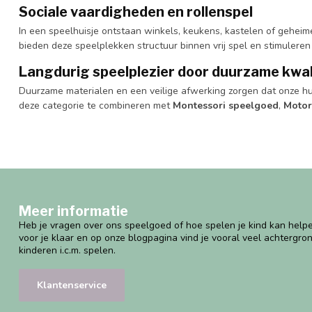
Sociale vaardigheden en rollenspel
In een speelhuisje ontstaan winkels, keukens, kastelen of geheim
bieden deze speelplekken structuur binnen vrij spel en stimuleren 
Langdurig speelplezier door duurzame kwal
Duurzame materialen en een veilige afwerking zorgen dat onze hut
deze categorie te combineren met
Montessori speelgoed
,
Motor
Meer informatie
Heb je vragen over ons speelgoed of hoe spelen je kind kan helpe
voor je klaar en op onze blogpagina vind je vooral veel achtergro
kinderen i.c.m. spelen.
Klantenservice