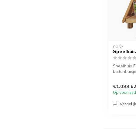
COSY  
Speelhuis
Speelhuis Fo
buitenhuisj
kijkramen,...
€1.099,6
Op voorraad
Vergelij