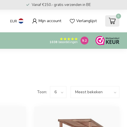
Vanaf €150.- gratis verzenden in BE
0
Mijn account
Verlanglijst
EUR
9.2
1038
beoordelingen
Toon: