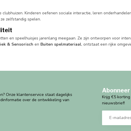
e clubhuizen. Kinderen oefenen sociale interactie, leren onderhandel
ze zelfstandig spelen.
iteit
ten en speelhuisjes jarenlang meegaan. Ze zijn ontworpen voor intensi
iek & Sensorisch
en
Buiten spelmateriaal
, ontstaat een rijke omgev
Abonneer 
n? Onze klantenservice staat dagelijks
Krijg €5 kortin
ndinformatie over de ontwikkeling van
nieuwsbrief!