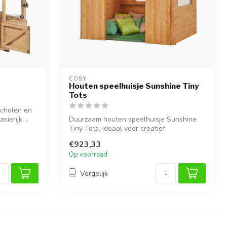
COSY  
Houten speelhuisje Sunshine Tiny
Tots
scholen en
ierijk ...
Duurzaam houten speelhuisje Sunshine
Tiny Tots, ideaal voor creatief
buitenspele...
€923,33
Op voorraad
Vergelijk