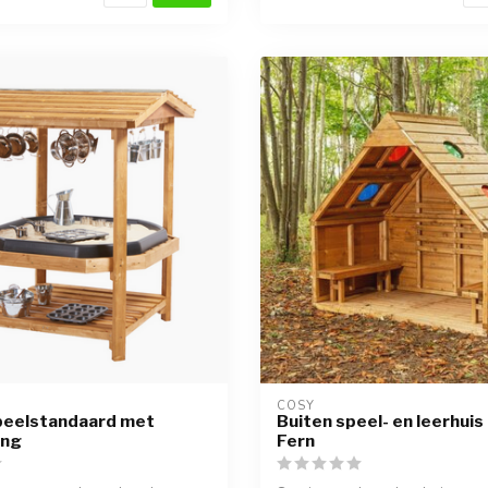
COSY  
peelstandaard met
Buiten speel- en leerhuis 
ing
Fern