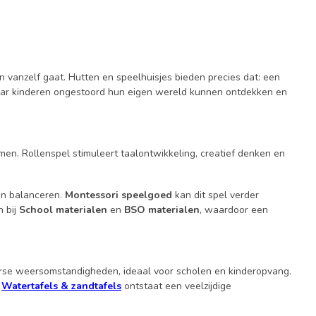
 vanzelf gaat. Hutten en speelhuisjes bieden precies dat: een
, waar kinderen ongestoord hun eigen wereld kunnen ontdekken en
n. Rollenspel stimuleert taalontwikkeling, creatief denken en
en balanceren.
Montessori speelgoed
kan dit spel verder
n bij
School materialen
en
BSO materialen
, waardoor een
iverse weersomstandigheden, ideaal voor scholen en kinderopvang.
f
Watertafels & zandtafels
ontstaat een veelzijdige