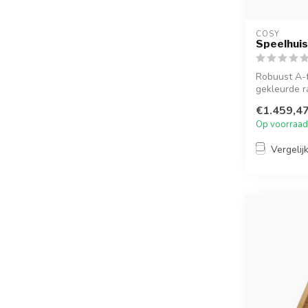
COSY  
Speelhuis 
Robuust A-
gekleurde r
buitenspelen
€1.459,4
Op voorraad
Vergelij