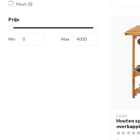
Hout
(5)
Prijs
Min
Max
COSY  
Houten s
overkapp