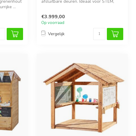
 grenenhout
afsluitbare deuren. Ideaal voor STEM,
rijke ...
cre...
€3.999,00
Op voorraad
Vergelijk