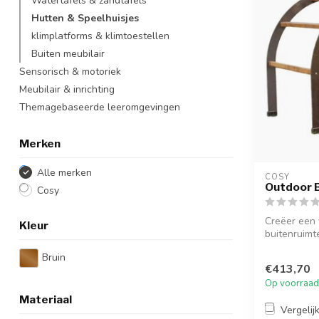
Watertafels & zandtafels
Hutten & Speelhuisjes
klimplatforms & klimtoestellen
Buiten meubilair
Sensorisch & motoriek
Meubilair & inrichting
Themagebaseerde leeromgevingen
Merken
Alle merken
COSY  
Outdoor B
Cosy
Creëer een 
Kleur
buitenruimt
fantas...
Bruin
€413,70
Op voorraad
Materiaal
Vergelij