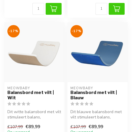
-17%
-17%
MEOWBABY
MEOWBABY
Balansbord met vilt |
Balansbord met vilt |
Wit
Blauw
Dit witte balansbord met vilt
Dit blauwe balansbord met
stimuleert balans,
vilt stimuleert balans,
coördinatie en motorische
coördinatie en motorische
€89,99
€89,99
€107,99
€107,99
ontwi...
ontw...