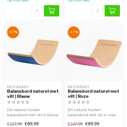
Op voorraad
Op voorraad
-17%
-17%
MEOWBABY
MEOWBABY
Balansbord naturel met
Balansbord naturel met
vilt | Blauw
vilt | Roze
Dit naturel houten
Dit naturel houten
balansbord met vilt in blauw
balansbord met vilt in roze
stimuleert balans,
stimuleert balans,
€89,99
€89,99
€107,99
€107,99
coördinatie e...
coördinatie en...