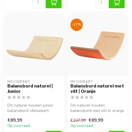
-17%
MEOWBABY
MEOWBABY
Balansbord naturel |
Balansbord naturel met
Junior
vilt | Oranje
Dit naturel houten junior
Dit naturel houten
balansbord stimuleert
balansbord met vilt in oranje
balans, coördinatie en
stimuleert balans,
€89,99
€89,99
€107,99
motorisch...
coördinatie ...
Op voorraad
Op voorraad