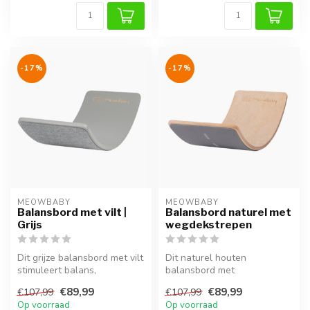
-17%
-17%
MEOWBABY
MEOWBABY
Balansbord met vilt |
Balansbord naturel met
Grijs
wegdekstrepen
Dit grijze balansbord met vilt
Dit naturel houten
stimuleert balans,
balansbord met
coördinatie en motorische
wegdekstrepen stimuleert
€89,99
€89,99
€107,99
€107,99
ontw...
balans, coördinatie e...
Op voorraad
Op voorraad