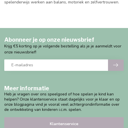
spelenderwijs werken aan balans, motoriek en zelfvertrouwen.
Abonneer je op onze nieuwsbrief
Krijg €5 korting op je volgende bestelling als je je aanmeldt voor
onze nieuwsbrief!
Meer informatie
Heb je vragen over ons speelgoed of hoe spelen je kind kan
helpen? Onze klantenservice staat dagelijks voor je klaar en op
onze blogpagina vind je vooral veel achtergrondinformatie over
de ontwikkeling van kinderen i.c.m. spelen.
Klantenservice