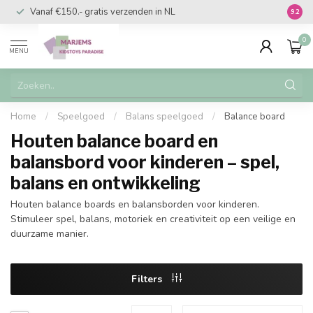
Vanaf €150.- gratis verzenden in BE
9.2
0
MENU
Home
/
Speelgoed
/
Balans speelgoed
/
Balance board
Houten balance board en
balansbord voor kinderen – spel,
balans en ontwikkeling
Houten balance boards en balansborden voor kinderen.
Stimuleer spel, balans, motoriek en creativiteit op een veilige en
duurzame manier.
Filters