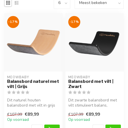
-17%
-17%
MEOWBABY
MEOWBABY
Balansbord naturel met
Balansbord met vilt |
vilt | Grijs
Zwart
Dit naturel houten
Dit zwarte balansbord met
balansbord met vilt in grijs
vilt stimuleert balans,
stimuleert balans,
coördinatie en motorische
€89,99
€89,99
€107,99
€107,99
coördinatie e...
ontw...
Op voorraad
Op voorraad