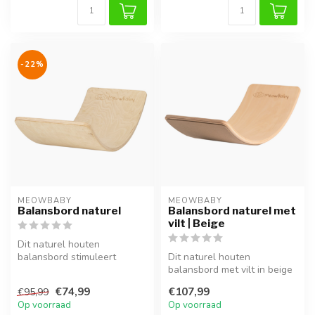
-22%
MEOWBABY
MEOWBABY
Balansbord naturel
Balansbord naturel met
vilt | Beige
Dit naturel houten
balansbord stimuleert
Dit naturel houten
balans, coördinatie en
balansbord met vilt in beige
motorische ontwi...
stimuleert balans,
€74,99
€107,99
€95,99
coördinatie e...
Op voorraad
Op voorraad