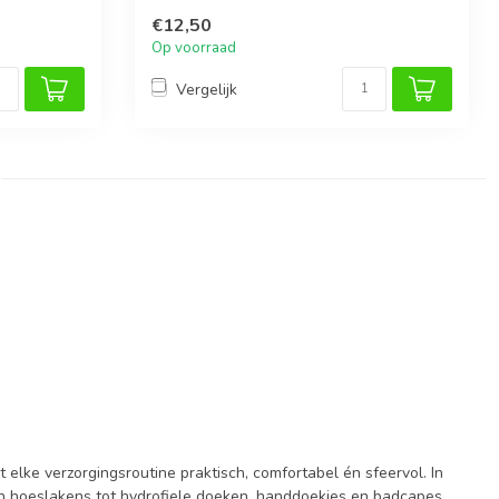
€12,50
Op voorraad
Vergelijk
elke verzorgingsroutine praktisch, comfortabel én sfeervol. In
en hoeslakens tot hydrofiele doeken, handdoekjes en badcapes.