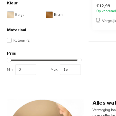
Kleur
€12,99
Op voorraad
Beige
Bruin
Vergelij
Materiaal
Katoen
(2)
Prijs
Min
Max
Alles wat
Verzorging hoo
deze collecti