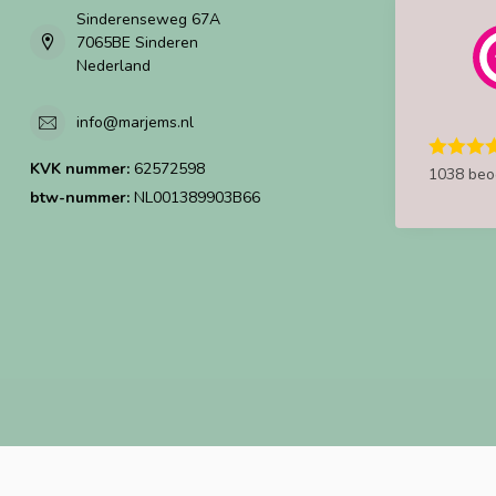
Sinderenseweg 67A
7065BE Sinderen
Nederland
info@marjems.nl
KVK nummer:
62572598
1038 beo
btw-nummer:
NL001389903B66