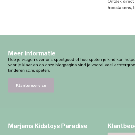
Ontdek direct
hoeslakens
,
Meer informatie
Heb je vragen over ons speelgoed of hoe spelen je kind kan helpe
voor je klaar en op onze blogpagina vind je vooral veel achtergro
kinderen i.c.m. spelen.
Klantenservice
Marjems Kidstoys Paradise
Klantbeo