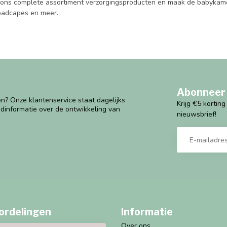
 ons complete assortiment verzorgingsproducten en maak de babykamer
 badcapes en meer.
Abonneer 
n? Onze klantenservice staat dagelijks
Krijg €5 kortin
ndinformatie over de ontwikkeling van
nieuwsbrief!
ordelingen
Informatie
Over ons