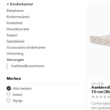
Kinderkamer
Babykamer
Kindermeubels
Kinderbed
Muurdecoratie
Slapen
Speelkleed
Accessoires kinderkamer
Verlichting
Verzorgen
Aankleedkussenhoes
Merken
JOLLEIN
Aankleed
Alle merken
70 cm | B
Jollein
Nijntje
Comfortabel
het aankle