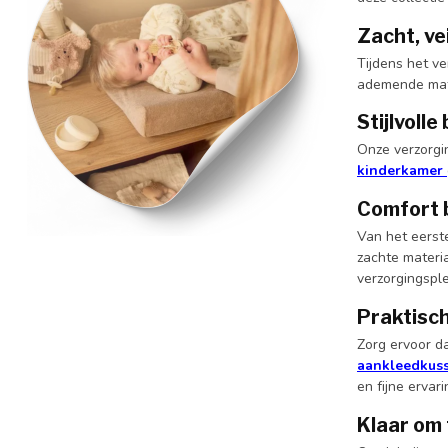
Zacht, ve
Tijdens het ve
ademende mater
Stijlvoll
Onze verzorgin
kinderkamer
Comfort 
Van het eerst
zachte materi
verzorgingsplek
Praktisch
Zorg ervoor d
aankleedkus
en fijne ervari
Klaar om