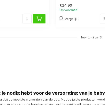
print.
€14,99
Op voorraad
k
Vergelijk
Toon
1
-
3
van 3
 je nodig hebt voor de verzorging van je baby
rt bij de mooiste momenten van de dag. Met de juiste producten wordt 
e vind je alles voor de babykamer: van zachte aankleedkussenhoezen 