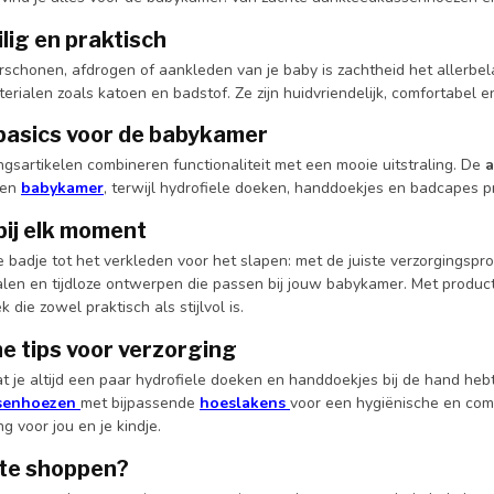
ilig en praktisch
rschonen, afdrogen of aankleden van je baby is zachtheid het allerbel
ialen zoals katoen en badstof. Ze zijn huidvriendelijk, comfortabel e
e basics voor de babykamer
gsartikelen combineren functionaliteit met een mooie uitstraling. De
a
en
babykamer
, terwijl hydrofiele doeken, handdoekjes en badcapes p
bij elk moment
e badje tot het verkleden voor het slapen: met de juiste verzorgingsp
alen en tijdloze ontwerpen die passen bij jouw babykamer. Met produ
 die zowel praktisch als stijlvol is.
e tips voor verzorging
at je altijd een paar hydrofiele doeken en handdoekjes bij de hand he
senhoezen
met bijpassende
hoeslakens
voor een hygiënische en com
ng voor jou en je kindje.
 te shoppen?