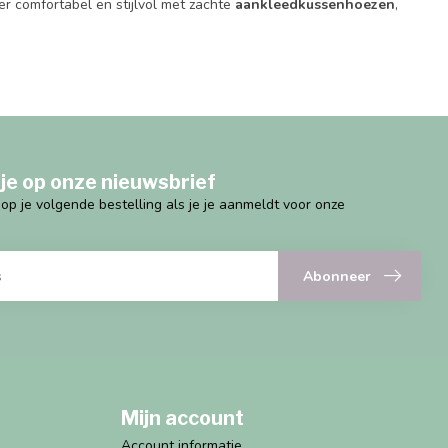
 comfortabel en stijlvol met zachte
aankleedkussenhoezen
,
je op onze nieuwsbrief
g op je volgende bestelling als je je aanmeldt voor onze
Abonneer
Mijn account
Account informatie