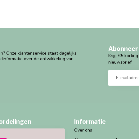
Abonneer 
n? Onze klantenservice staat dagelijks
Krijg €5 kortin
ndinformatie over de ontwikkeling van
nieuwsbrief!
ordelingen
Informatie
Over ons