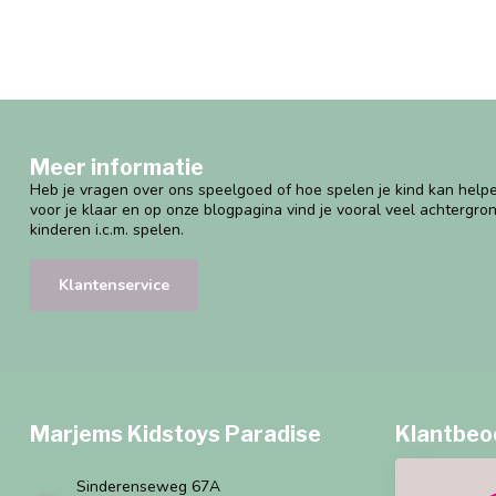
Meer informatie
Heb je vragen over ons speelgoed of hoe spelen je kind kan helpe
voor je klaar en op onze blogpagina vind je vooral veel achtergro
kinderen i.c.m. spelen.
Klantenservice
Marjems Kidstoys Paradise
Klantbeo
Sinderenseweg 67A