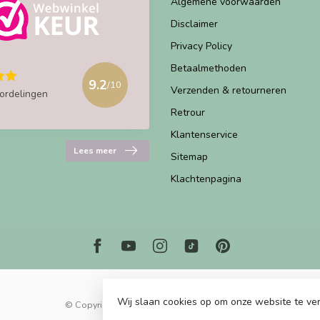
Algemene voorwaarden
Disclaimer
Privacy Policy
Betaalmethoden
9.2
/10
Verzenden & retourneren
ordelingen
Retrour
Klantenservice
Lees meer
Sitemap
Klachtenpagina
Wij slaan cookies op om onze website te ver
© Copyright 2026 Marjems Kidstoys Paradise