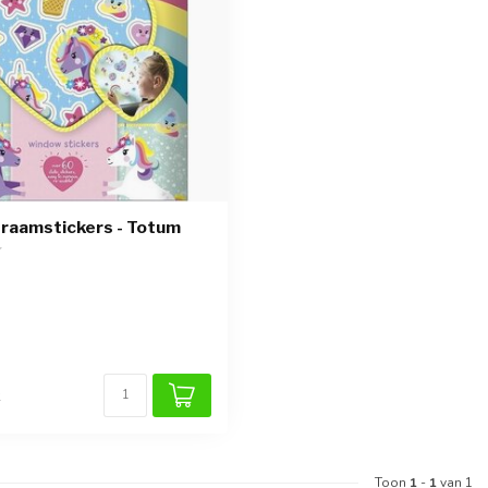
raamstickers - Totum
k
Toon
1
-
1
van 1