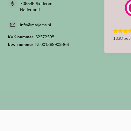
7065BE Sinderen
Nederland
info@marjems.nl
KVK nummer:
62572598
1038 beo
btw-nummer:
NL001389903B66