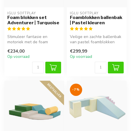
IGLU SOFTPLAY
IGLU SOFTPLAY
Foam blokken set
Foamblokken ballenbak
Adventurer | Turquoise
| Pastel kleuren
Stimuleer fantasie en
Veilige en zachte ballenbak
motoriek met de foam
van pastel foamblokken
blokken set Adventurer in
voor baby’s en peuters.
€234,00
€299,99
turquoise. ...
Stimu...
Op voorraad
Op voorraad
BESTSELLER
-7%