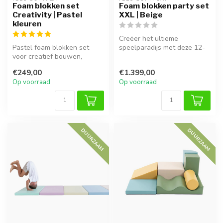
Foam blokken set
Foam blokken party set
Creativity | Pastel
XXL | Beige
kleuren
Creëer het ultieme
Pastel foam blokken set
speelparadijs met deze 12-
voor creatief bouwen,
delige XXL foam blokkenset
stapelen en spelenderwijs
in Beige...
€249,00
€1.399,00
leren. S...
Op voorraad
Op voorraad
DUURZAAM
DUURZAAM