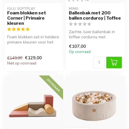
IGLU SOFTPLAY
MIMII
Foam blokken set
Ballenbak met 200
Corner | Primaire
ballen corduroy | Toffee
kleuren
Zachte, luxe ballenbak in
Foam blokken set in heldere
toffee corduroy met
primaire kleuren voor het
bijpassende ballen. Perfect
€107,00
bouwen van een hoekige
voor e...
Op voorraad
spe...
€129,00
€149,00
Niet op voorraad
DUURZAAM