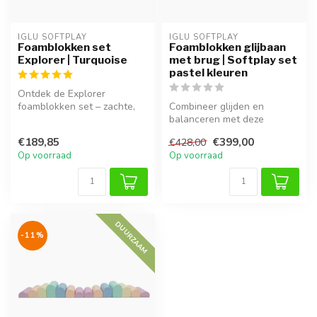
IGLU SOFTPLAY
IGLU SOFTPLAY
Foamblokken set
Foamblokken glijbaan
Explorer | Turquoise
met brug | Softplay set
pastel kleuren
Ontdek de Explorer
foamblokken set – zachte,
Combineer glijden en
veilige blokken voor uren
balanceren met deze
speelplez...
veelzijdige foam blokken
€189,85
€399,00
€428,00
speelset in za...
Op voorraad
Op voorraad
DUURZAAM
-11%