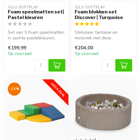
IGLU SOFTPLAY
IGLU SOFTPLAY
Foam speelmatten set|
Foam blokken set
Pastel kleuren
Discover | Turquoise
Set van 5 foam speelmatten
Stimuleer fantasie en
in zachte pastelkleuren,
motoriek met deze
ideaal voor veilige speelrui...
veelzijdige foam blokken set
€199,99
€204,00
in frisse t...
Op voorraad
Op voorraad
MEGA DEAL
-13%
+4