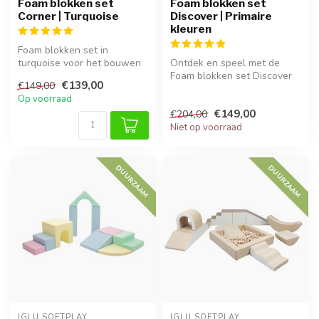
Foam blokken set
Foam blokken set
Corner | Turquoise
Discover | Primaire
kleuren
Foam blokken set in
turquoise voor het bouwen
Ontdek en speel met de
van een hoekige
Foam blokken set Discover
€139,00
€149,00
speelruimte, ideaa...
in primaire kleuren. Zacht,
Op voorraad
vei...
€149,00
€204,00
Niet op voorraad
DUURZAAM
DUURZAAM
IGLU SOFTPLAY
IGLU SOFTPLAY