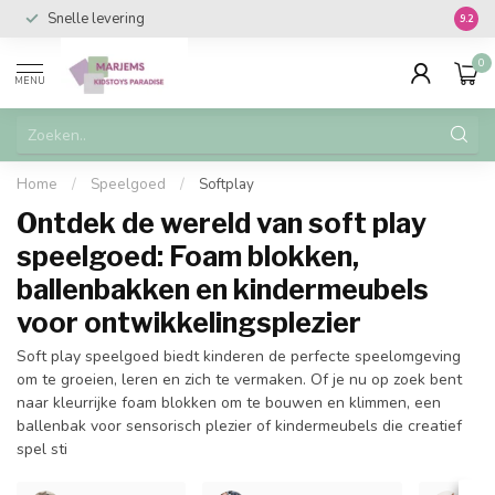
Snelle levering
Vanaf 
9.2
0
MENU
Home
/
Speelgoed
/
Softplay
Ontdek de wereld van soft play
speelgoed: Foam blokken,
ballenbakken en kindermeubels
voor ontwikkelingsplezier
Soft play speelgoed biedt kinderen de perfecte speelomgeving
om te groeien, leren en zich te vermaken. Of je nu op zoek bent
naar kleurrijke foam blokken om te bouwen en klimmen, een
ballenbak voor sensorisch plezier of kindermeubels die creatief
spel sti