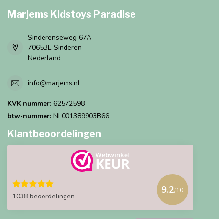
Marjems Kidstoys Paradise
Sinderenseweg 67A
7065BE Sinderen
Nederland
info@marjems.nl
KVK nummer:
62572598
btw-nummer:
NL001389903B66
Klantbeoordelingen
9.2
/10
1038 beoordelingen