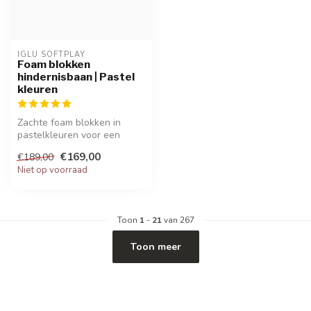
IGLU SOFTPLAY
Foam blokken
hindernisbaan | Pastel
kleuren
Zachte foam blokken in
pastelkleuren voor een
uitdagende hindernisbaan.
€169,00
€189,00
Ideaal o...
Niet op voorraad
Toon
1
-
21
van 267
Toon meer