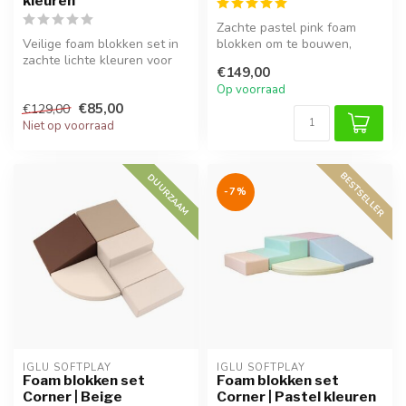
kleuren
Zachte pastel pink foam
Veilige foam blokken set in
blokken om te bouwen,
zachte lichte kleuren voor
kruipen en klimmen. Goed
€149,00
kinderen vanaf 6 maanden....
voor moto...
Op voorraad
€85,00
€129,00
Niet op voorraad
BESTSELLER
DUURZAAM
-7%
IGLU SOFTPLAY
IGLU SOFTPLAY
Foam blokken set
Foam blokken set
Corner | Beige
Corner | Pastel kleuren