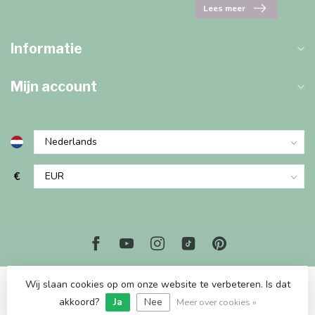
Lees meer
Informatie
Mijn account
€
Wij slaan cookies op om onze website te verbeteren. Is dat
akkoord?
Ja
Nee
© Copyright 2026 Marjems Kidstoys Paradise
Meer over cookies »