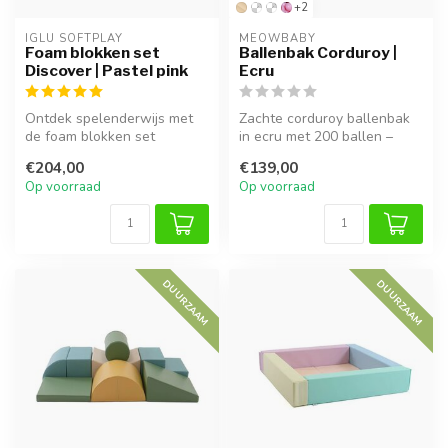
+2
IGLU SOFTPLAY
MEOWBABY
Foam blokken set
Ballenbak Corduroy |
Discover | Pastel pink
Ecru
Ontdek spelenderwijs met
Zachte corduroy ballenbak
de foam blokken set
in ecru met 200 ballen –
Discover in pastel pink.
ideaal voor speelplezier in
€204,00
€139,00
Zacht, vei...
d...
Op voorraad
Op voorraad
DUURZAAM
DUURZAAM