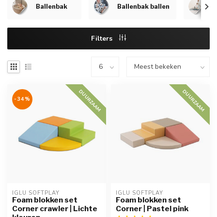
Ballenbak
Ballenbak ballen
F
Filters
DUURZAAM
DUURZAAM
-34%
IGLU SOFTPLAY
IGLU SOFTPLAY
Foam blokken set
Foam blokken set
Corner crawler | Lichte
Corner | Pastel pink