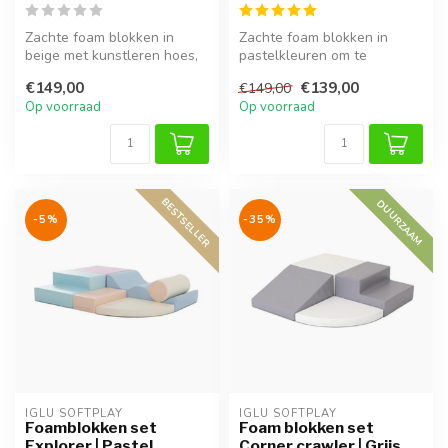
Zachte foam blokken in
Zachte foam blokken in
beige met kunstleren hoes,
pastelkleuren om te
makkelijk schoon te maken.
bouwen, klimmen en
€149,00
€139,00
€149,00
Ide...
ontdekken. Goed vo...
Op voorraad
Op voorraad
BESTSELLER
DUURZAAM
-5%
-35%
IGLU SOFTPLAY
IGLU SOFTPLAY
Foamblokken set
Foam blokken set
Explorer | Pastel
Corner crawler | Grijs