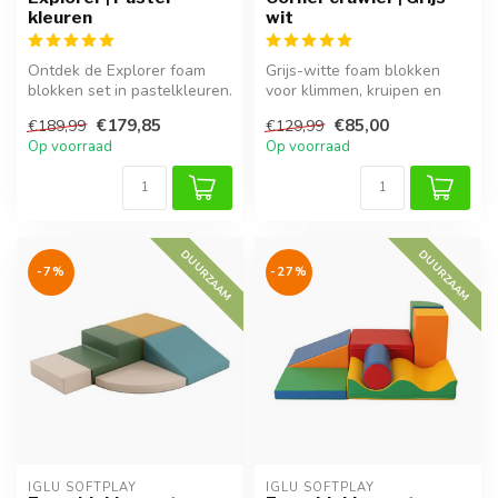
kleuren
wit
Ontdek de Explorer foam
Grijs-witte foam blokken
blokken set in pastelkleuren.
voor klimmen, kruipen en
Veilig, zacht en ideaal vo...
spelenderwijs ontdekken.
€179,85
€85,00
€189,99
€129,99
Stimu...
Op voorraad
Op voorraad
DUURZAAM
DUURZAAM
-7%
-27%
IGLU SOFTPLAY
IGLU SOFTPLAY