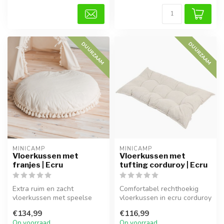
DUURZAAM
DUURZAAM
MINICAMP
MINICAMP
Vloerkussen met
Vloerkussen met
franjes | Ecru
tufting corduroy | Ecru
Extra ruim en zacht
Comfortabel rechthoekig
vloerkussen met speelse
vloerkussen in ecru corduroy
franjes in ecru. Perfect voor
met Franse tufting. Zacht, ...
€134,99
€116,99
een kn...
Op voorraad
Op voorraad