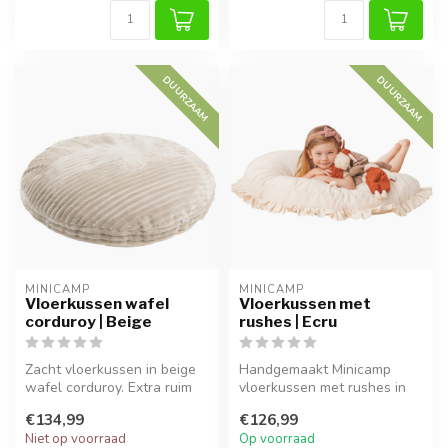
DUURZAAM
DUURZAAM
MINICAMP
MINICAMP
Vloerkussen wafel
Vloerkussen met
corduroy | Beige
rushes | Ecru
Zacht vloerkussen in beige
Handgemaakt Minicamp
wafel corduroy. Extra ruim
vloerkussen met rushes in
en comfortabel, perfect al...
ecru. Zacht, ruim en ideaal
€134,99
€126,99
voor ...
Niet op voorraad
Op voorraad