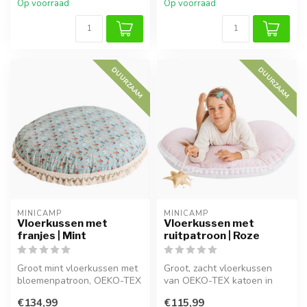
Op voorraad
Op voorraad
DUURZAAM
DUURZAAM
MINICAMP
MINICAMP
Vloerkussen met
Vloerkussen met
franjes | Mint
ruitpatroon | Roze
Groot mint vloerkussen met
Groot, zacht vloerkussen
bloemenpatroon, OEKO-TEX
van OEKO-TEX katoen in
gecertificeerd en gemaakt
roze tint met pompoms.
€134,99
€115,99
va...
Ideaal om...