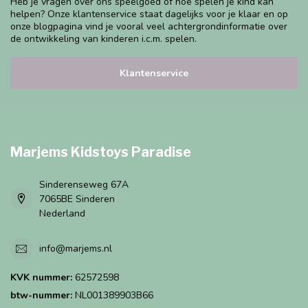
Heb je vragen over ons speelgoed of hoe spelen je kind kan
helpen? Onze klantenservice staat dagelijks voor je klaar en op
onze blogpagina vind je vooral veel achtergrondinformatie over
de ontwikkeling van kinderen i.c.m. spelen.
Klantenservice
Marjems Kidstoys Paradise
Sinderenseweg 67A
7065BE Sinderen
Nederland
info@marjems.nl
KVK nummer:
62572598
btw-nummer:
NL001389903B66