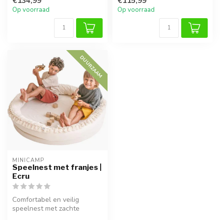
€134,99
€115,99
om in...
Op voorraad
Op voorraad
DUURZAAM
MINICAMP
Speelnest met franjes |
Ecru
Comfortabel en veilig
speelnest met zachte
randen en kwastjes, perfect