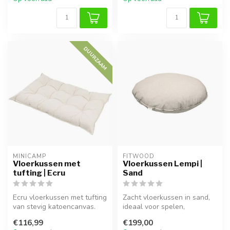
DUURZAAM
MINICAMP
FITWOOD
Vloerkussen met
Vloerkussen Lempi |
tufting | Ecru
Sand
Ecru vloerkussen met tufting
Zacht vloerkussen in sand,
van stevig katoencanvas.
ideaal voor spelen,
Zacht en comfortabel, vull...
ontspannen en extra
€116,99
€199,00
zitruimte.