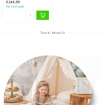
€144,99
voor spel...
Op voorraad
Toon
1
-
13
van 13