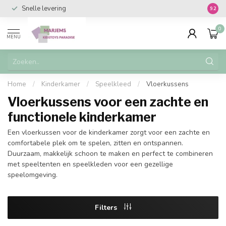
Snelle levering
Vanaf 
9.2
0
MENU
Home
/
Kinderkamer
/
Speelkleed
/
Vloerkussens
Vloerkussens voor een zachte en
functionele kinderkamer
Een vloerkussen voor de kinderkamer zorgt voor een zachte en
comfortabele plek om te spelen, zitten en ontspannen.
Duurzaam, makkelijk schoon te maken en perfect te combineren
met speeltenten en speelkleden voor een gezellige
speelomgeving.
Filters