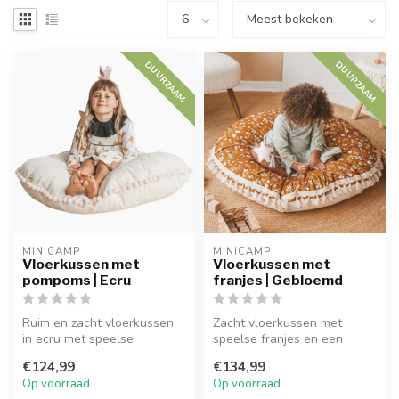
DUURZAAM
DUURZAAM
MINICAMP
MINICAMP
Vloerkussen met
Vloerkussen met
pompoms | Ecru
franjes | Gebloemd
Ruim en zacht vloerkussen
Zacht vloerkussen met
in ecru met speelse
speelse franjes en een
pompoms, perfect voor
gebloemde print. Perfect
€124,99
€134,99
spelen en on...
voor een k...
Op voorraad
Op voorraad