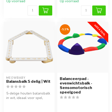
Op voorraad
Op voorraad
MEGA DEAL
-53%
MEOWBABY
Balanceerpad -
Balansbalk 5 delig | Wit
evenwichtsbalk -
Sensomotorisch
speelgoed
5-delige houten balansbalk
in wit, ideaal voor spel,
klimmen en ontwikkeling
van...