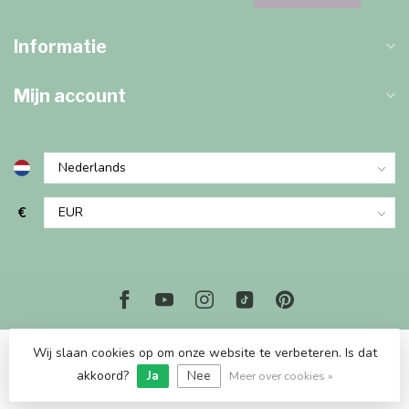
Informatie
Mijn account
€
Wij slaan cookies op om onze website te verbeteren. Is dat
© Copyright 2026 Marjems Kidstoys Paradise
akkoord?
Ja
Nee
Meer over cookies »