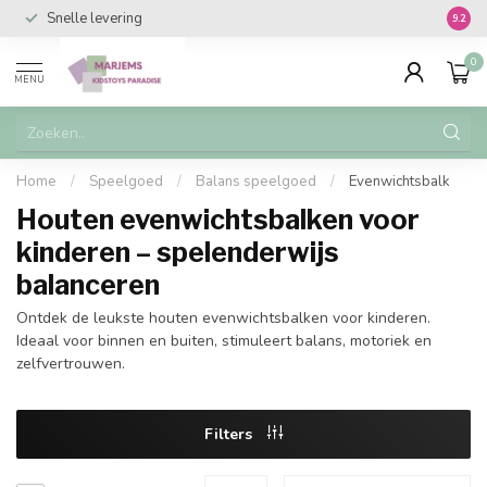
Snelle levering
Vanaf 
9.2
0
MENU
Home
/
Speelgoed
/
Balans speelgoed
/
Evenwichtsbalk
Houten evenwichtsbalken voor
kinderen – spelenderwijs
balanceren
Ontdek de leukste houten evenwichtsbalken voor kinderen.
Ideaal voor binnen en buiten, stimuleert balans, motoriek en
zelfvertrouwen.
Filters