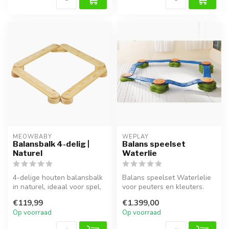
MEOWBABY
WEPLAY
Balansbalk 4-delig |
Balans speelset
Naturel
Waterlie
4-delige houten balansbalk
Balans speelset Waterlelie
in naturel, ideaal voor spel,
voor peuters en kleuters.
klimmen en ontwikkeling...
Bevordert balans,
€119,99
€1.399,00
coördinat...
Op voorraad
Op voorraad