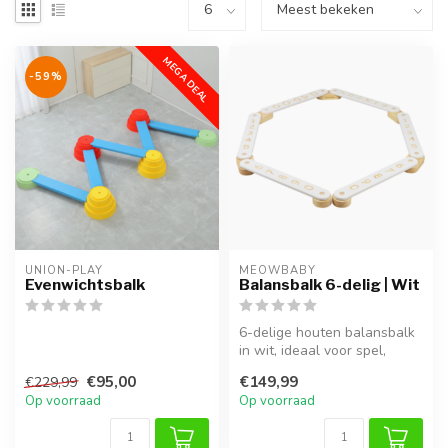
MEGA DEAL
-59%
UNION-PLAY
MEOWBABY
Evenwichtsbalk
Balansbalk 6-delig | Wit
6-delige houten balansbalk
in wit, ideaal voor spel,
klimmen en ontwikkeling
€95,00
€149,99
€229,99
van...
Op voorraad
Op voorraad