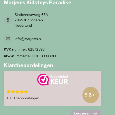
Marjems Kidstoys Paradise
Sinderenseweg 67A
7065BE Sinderen
Nederland
info@marjems.nl
KVK nummer:
62572598
btw-nummer:
NL001389903B66
Klantbeoordelingen
9.2
/10
1038 beoordelingen
Lees meer