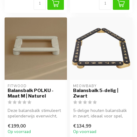
FITWOOD
MEOWBABY
Balansbalk POLKU -
Balansbalk 5-delig |
Maat M | Naturel
Zwart
Deze balansbalk stimuleert
5-delige houten balansbalk
spelenderwijs evenwicht,
in zwart, ideaal voor spel,
motoriek en creativiteit. Id...
klimmen en ontwikkeling v...
€199,00
€134,99
Op voorraad
Op voorraad