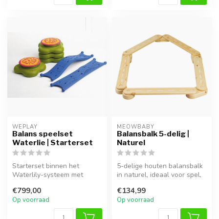
WEPLAY
MEOWBABY
Balans speelset
Balansbalk 5-delig |
Waterlie | Starterset
Naturel
Starterset binnen het
5-delige houten balansbalk
Waterlily-systeem met
in naturel, ideaal voor spel,
eilanden en bruggen voor
klimmen en ontwikkeling...
€799,00
€134,99
balans, bew...
Op voorraad
Op voorraad