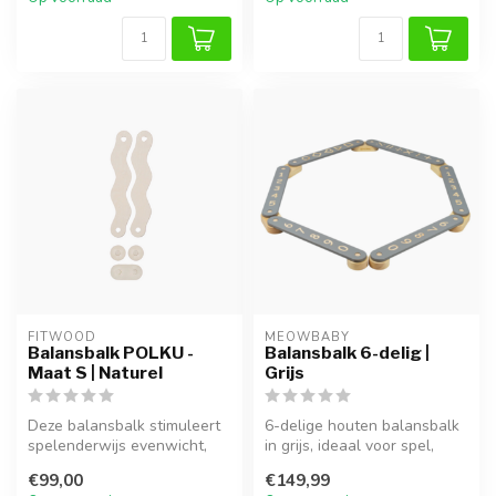
FITWOOD
MEOWBABY
Balansbalk POLKU -
Balansbalk 6-delig |
Maat S | Naturel
Grijs
Deze balansbalk stimuleert
6-delige houten balansbalk
spelenderwijs evenwicht,
in grijs, ideaal voor spel,
motoriek en creativiteit. Id...
klimmen en ontwikkeling v...
€99,00
€149,99