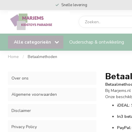
Snelle levering
Alle categorieën
Ouderschap & ontwikkeling
Home
/
Betaalmethoden
Betaa
Over ons
Betaalmethod
Bij Marjems.nl
Algemene voorwaarden
Onze beschikba
iDEAL
:
Disclaimer
In3 bet
Privacy Policy
PayPal