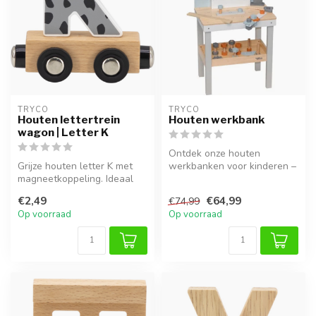
TRYCO
TRYCO
Houten lettertrein
Houten werkbank
wagon | Letter K
Ontdek onze houten
Grijze houten letter K met
werkbanken voor kinderen –
magneetkoppeling. Ideaal
ideaal voor rollenspel,
voor een naamtrein of als
timmeren e...
€2,49
€64,99
€74,99
de...
Op voorraad
Op voorraad