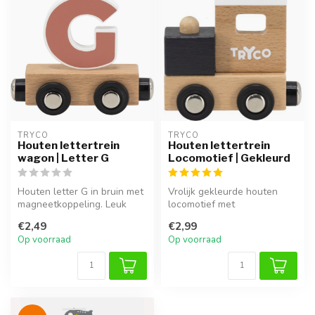
TRYCO
TRYCO
Houten lettertrein
Houten lettertrein
wagon | Letter G
Locomotief | Gekleurd
Houten letter G in bruin met
Vrolijk gekleurde houten
magneetkoppeling. Leuk
locomotief met
voor een persoonlijke
magneetkoppeling. Past
€2,49
€2,99
naamtr...
perfect vooraan d...
Op voorraad
Op voorraad