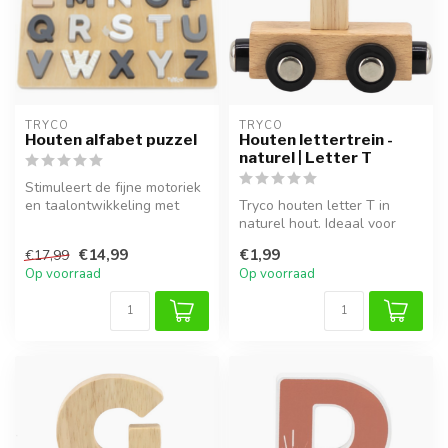
TRYCO
TRYCO
Houten alfabet puzzel
Houten lettertrein -
naturel | Letter T
Stimuleert de fijne motoriek
en taalontwikkeling met
Tryco houten letter T in
houten letters van A tot Z.
naturel hout. Ideaal voor
een naamtrein of als
€14,99
€1,99
€17,99
decorati...
Op voorraad
Op voorraad