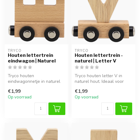
TRYCO
TRYCO
Houten lettertrein
Houten lettertrein -
eindwagon | Naturel
naturel | Letter V
Tryco houten
Tryco houten letter V in
eindwagonnetje in naturel
naturel hout. Ideaal voor
hout. Compleet je naamtrein
een naamtrein of als
€1,99
€1,99
op een speels...
decorati...
Op voorraad
Op voorraad