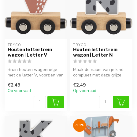
TRYCO
TRYCO
Houten lettertrein
Houten lettertrein
wagon | Letter V
wagon | Letter N
Bruin houten wagonnetje
Maak de naam van je kind
met de letter V, voorzien van
compleet met deze grijze
magneet om te koppelen
houten letter N. Met
€2,49
€2,49
aan...
magneten ...
Op voorraad
Op voorraad
-13%