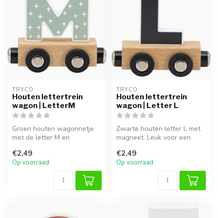
TRYCO
TRYCO
Houten lettertrein
Houten lettertrein
wagon | LetterM
wagon | Letter L
Groen houten wagonnetje
Zwarte houten letter L met
met de letter M en
magneet. Leuk voor een
magneetkoppeling. Leuk
naamtrein of als decoratie in
€2,49
€2,49
voor een naamt...
...
Op voorraad
Op voorraad