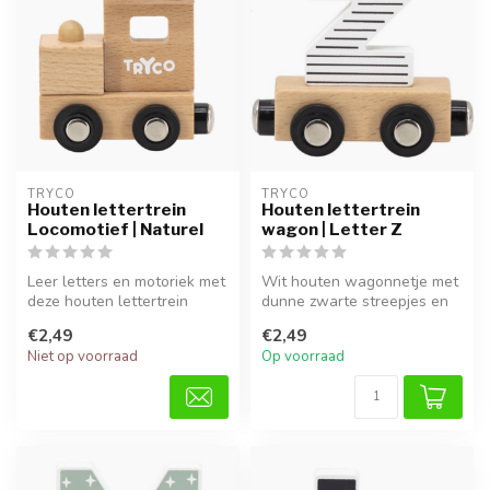
TRYCO
TRYCO
Houten lettertrein
Houten lettertrein
Locomotief | Naturel
wagon | Letter Z
Leer letters en motoriek met
Wit houten wagonnetje met
deze houten lettertrein
dunne zwarte streepjes en
locomotief in naturel. Duur...
de letter Z, met
€2,49
€2,49
magneetkopp...
Niet op voorraad
Op voorraad