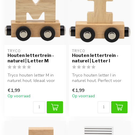
TRYCO
TRYCO
Houten lettertrein -
Houten lettertrein -
naturel | Letter M
naturel | Letter I
Tryco houten letter M in
Tryco houten letter I in
naturel hout. Ideaal voor
naturel hout. Perfect voor
een persoonlijke naamtrein
naamtreinen, decoratie of
€1,99
€1,99
of...
al...
Op voorraad
Op voorraad