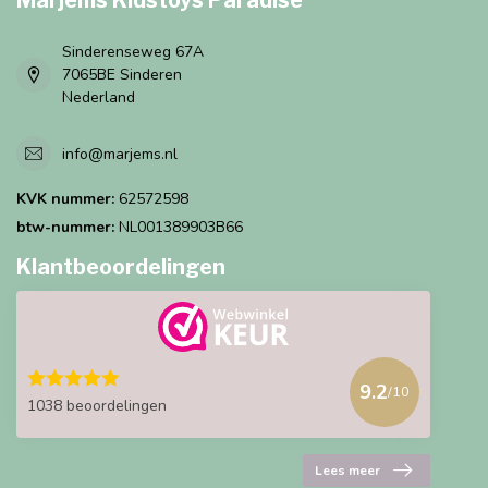
Marjems Kidstoys Paradise
Sinderenseweg 67A
7065BE Sinderen
Nederland
info@marjems.nl
KVK nummer:
62572598
btw-nummer:
NL001389903B66
Klantbeoordelingen
9.2
/10
1038 beoordelingen
Lees meer