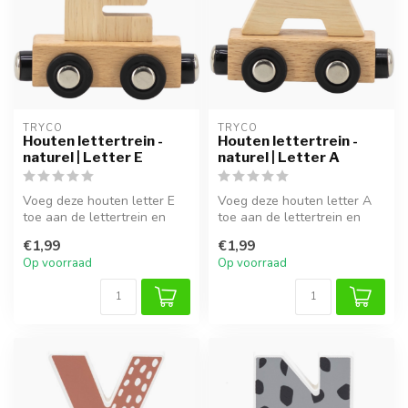
TRYCO
TRYCO
Houten lettertrein -
Houten lettertrein -
naturel | Letter E
naturel | Letter A
Voeg deze houten letter E
Voeg deze houten letter A
toe aan de lettertrein en
toe aan de lettertrein en
maak de naam of het woord
maak de naam of het woord
€1,99
€1,99
he...
he...
Op voorraad
Op voorraad