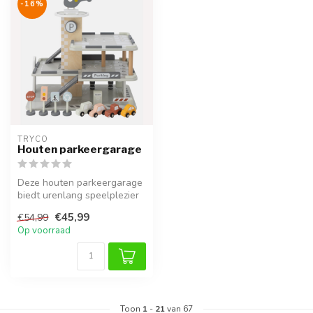
-16%
TRYCO
Houten parkeergarage
Deze houten parkeergarage
biedt urenlang speelplezier
en is ideaal voor kleine a...
€45,99
€54,99
Op voorraad
Toon
1
-
21
van 67