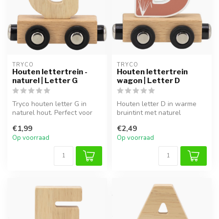
TRYCO
TRYCO
Houten lettertrein -
Houten lettertrein
naturel | Letter G
wagon | Letter D
Tryco houten letter G in
Houten letter D in warme
naturel hout. Perfect voor
bruintint met naturel
naamtreinen, decoratie of
afwerking. Ideaal voor een
€1,99
€2,49
al...
persoo...
Op voorraad
Op voorraad