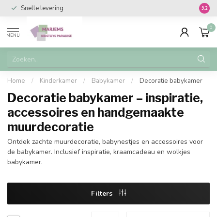
Snelle levering
Vanaf 
9.2
0
MENU
Home
/
Kinderkamer
/
Babykamer
/
Decoratie babykamer
Decoratie babykamer – inspiratie,
accessoires en handgemaakte
muurdecoratie
Ontdek zachte muurdecoratie, babynestjes en accessoires voor
de babykamer. Inclusief inspiratie, kraamcadeau en wolkjes
babykamer.
Filters