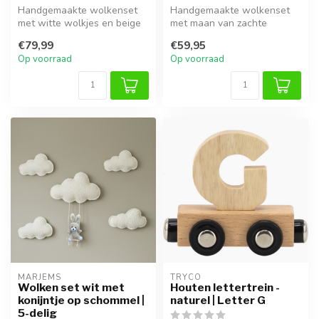
Handgemaakte wolkenset
Handgemaakte wolkenset
met witte wolkjes en beige
met maan van zachte
beertje op schommel,
teddystof, ideaal voor een
€79,99
€59,95
inclusief...
dromerige ...
Op voorraad
Op voorraad
MARJEMS
TRYCO
Wolken set wit met
Houten lettertrein -
konijntje op schommel |
naturel | Letter G
5-delig