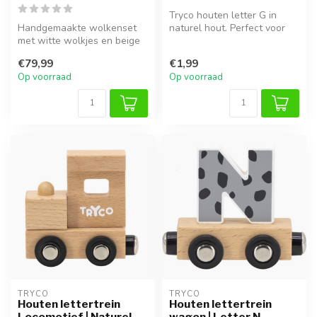
Tryco houten letter G in
Handgemaakte wolkenset
naturel hout. Perfect voor
met witte wolkjes en beige
naamtreinen, decoratie of
konijntje op schommel,
al...
€79,99
€1,99
inclusi...
Op voorraad
Op voorraad
TRYCO
TRYCO
Houten lettertrein
Houten lettertrein
Locomotief | Naturel
wagon | Letter N