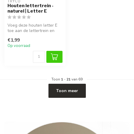
TRYCO
Houten lettertrein -
naturel | Letter E
Voeg deze houten letter E
toe aan de lettertrein en
maak de naam of het woord
€1,99
he...
Op voorraad
Toon
1
-
21
van 69
Toon meer