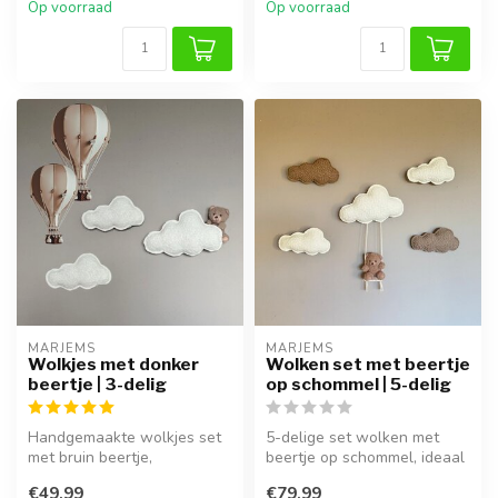
Op voorraad
Op voorraad
MARJEMS
MARJEMS
Wolkjes met donker
Wolken set met beertje
beertje | 3-delig
op schommel | 5-delig
Handgemaakte wolkjes set
5-delige set wolken met
met bruin beertje,
beertje op schommel, ideaal
personaliseerbaar met naam
als zachte en speelse
€49,99
€79,99
of geboor...
wandde...