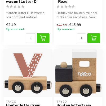
wagon | Letter D
| Roze
Houten letter D in warme
Liefdevolle houten mijlpaal
bruintint met naturel
blokken in zachtroze. Voor
afwerking. Ideaal voor een
mooie foto’s van elke mij...
€2,49
€15,99
€22,99
persoo...
Op voorraad
Op voorraad
TRYCO
TRYCO
Houten lettertrein
Houten lettertrein