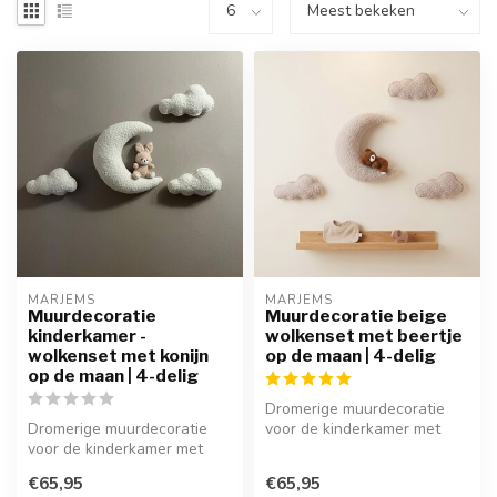
MARJEMS
MARJEMS
Muurdecoratie
Muurdecoratie beige
kinderkamer -
wolkenset met beertje
wolkenset met konijn
op de maan | 4-delig
op de maan | 4-delig
Dromerige muurdecoratie
Dromerige muurdecoratie
voor de kinderkamer met
voor de kinderkamer met
een beertje op de maan en
een konijntje op de maan en
zachte...
€65,95
€65,95
zach...