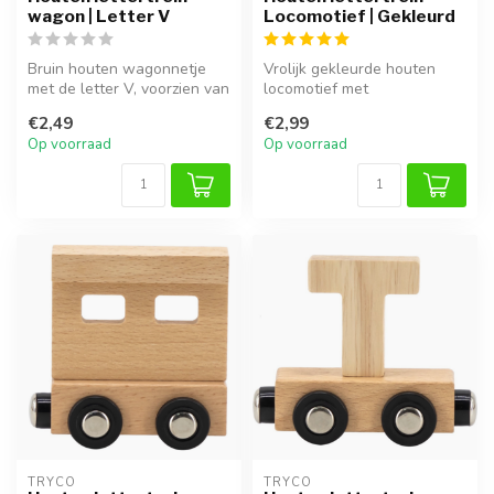
wagon | Letter V
Locomotief | Gekleurd
Bruin houten wagonnetje
Vrolijk gekleurde houten
met de letter V, voorzien van
locomotief met
magneet om te koppelen
magneetkoppeling. Past
€2,49
€2,99
aan...
perfect vooraan d...
Op voorraad
Op voorraad
TRYCO
TRYCO