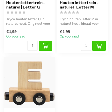
Houten lettertrein -
Houten lettertrein -
naturel | Letter Q
naturel | Letter M
Tryco houten letter Q in
Tryco houten letter M in
naturel hout. Origineel voor
naturel hout. Ideaal voor
een naamtrein of als decor...
een persoonlijke naamtrein
€1,99
€1,99
of...
Op voorraad
Op voorraad