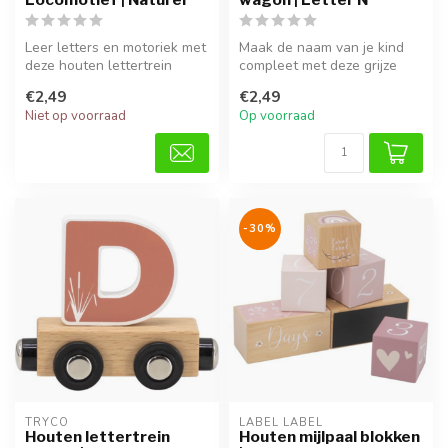
Leer letters en motoriek met
Maak de naam van je kind
deze houten lettertrein
compleet met deze grijze
locomotief in naturel. Duur...
houten letter N. Met
€2,49
€2,49
magneten ...
Niet op voorraad
Op voorraad
-30%
TRYCO
LABEL LABEL
Houten lettertrein
Houten mijlpaal blokken