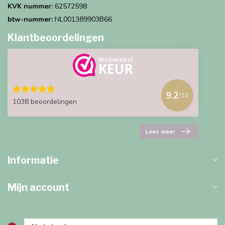
KVK nummer:
62572598
btw-nummer:
NL001389903B66
Klantbeoordelingen
9.2
/10
1038 beoordelingen
Lees meer
Informatie
Mijn account