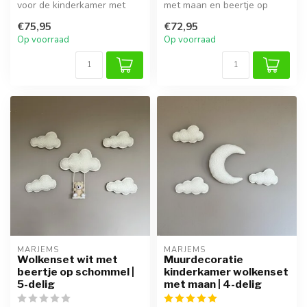
voor de kinderkamer met
met maan en beertje op
een beertje op de maan en
schommel van teddystof,
€75,95
€72,95
zachte...
perfect vo...
Op voorraad
Op voorraad
MARJEMS
MARJEMS
Wolkenset wit met
Muurdecoratie
beertje op schommel |
kinderkamer wolkenset
5-delig
met maan | 4-delig