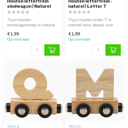
Houten lettertrein
Houten lettertrein -
eindwagon | Naturel
naturel | Letter T
Tryco houten
Tryco houten letter T in
eindwagonnetje in naturel
naturel hout. Ideaal voor
hout. Compleet je naamtrein
een naamtrein of als
€1,99
€1,99
op een speels...
decorati...
Op voorraad
Op voorraad
TRYCO
TRYCO