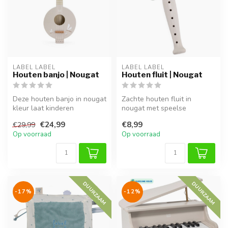
LABEL LABEL
LABEL LABEL
Houten banjo | Nougat
Houten fluit | Nougat
Deze houten banjo in nougat
Zachte houten fluit in
kleur laat kinderen
nougat met speelse
spelenderwijs muziek
vleugeltjes. Ideaal voor
€24,99
€8,99
€29,99
ontdekken e...
muzikaal spel...
Op voorraad
Op voorraad
DUURZAAM
DUURZAAM
-17%
-12%