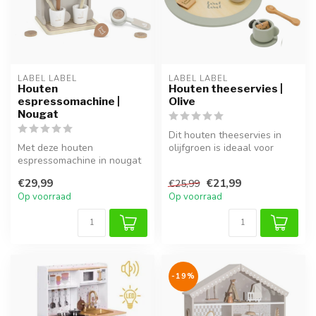
LABEL LABEL
LABEL LABEL
Houten
Houten theeservies |
espressomachine |
Olive
Nougat
Dit houten theeservies in
Met deze houten
olijfgroen is ideaal voor
espressomachine in nougat
fantasiespel en maakt elke
kleur kan je kleintje zijn
t...
€29,99
€21,99
€25,99
eigen koffi...
Op voorraad
Op voorraad
-19%