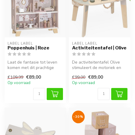
LABEL LABEL
LABEL LABEL
Poppenhuis | Roze
Activiteitentafel | Olive
Laat de fantasie tot leven
De activiteitentafel Olive
komen met dit prachtige
stimuleert de motoriek en
roze poppenhuis. Gemaakt
creativiteit van je kind. G...
€89,00
€89,00
€109,99
€99,00
van ...
Op voorraad
Op voorraad
-30%