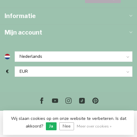
Informatie
Mijn account
€
Wij slaan cookies op om onze website te verbeteren. Is dat
© Copyright 2026 Marjems Kidstoys Paradise
akkoord?
Ja
Nee
Meer over cookies »