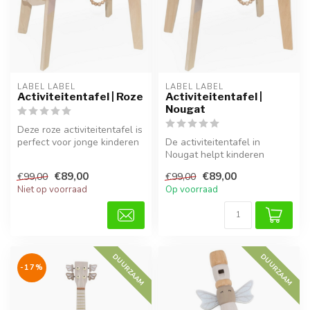
LABEL LABEL
LABEL LABEL
Activiteitentafel | Roze
Activiteitentafel |
Nougat
Deze roze activiteitentafel is
perfect voor jonge kinderen
De activiteitentafel in
om motoriek, fantasie...
Nougat helpt kinderen
spelenderwijs hun motoriek
€89,00
€89,00
€99,00
€99,00
en crea...
Niet op voorraad
Op voorraad
DUURZAAM
DUURZAAM
-17%