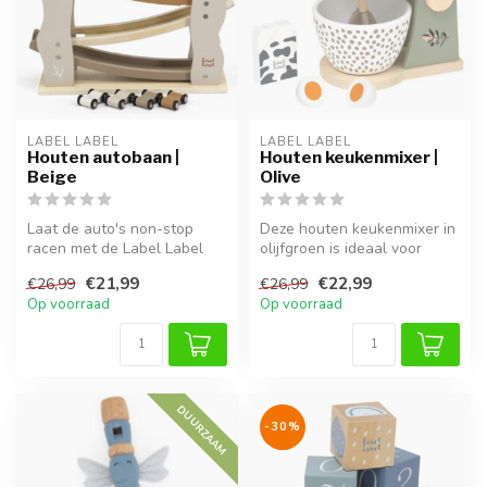
LABEL LABEL
LABEL LABEL
Houten autobaan |
Houten keukenmixer |
Beige
Olive
Laat de auto's non-stop
Deze houten keukenmixer in
racen met de Label Label
olijfgroen is ideaal voor
houten autobaan in Beige.
rollenspellen en maakt de
€21,99
€22,99
€26,99
€26,99
Deze ...
s...
Op voorraad
Op voorraad
DUURZAAM
-30%