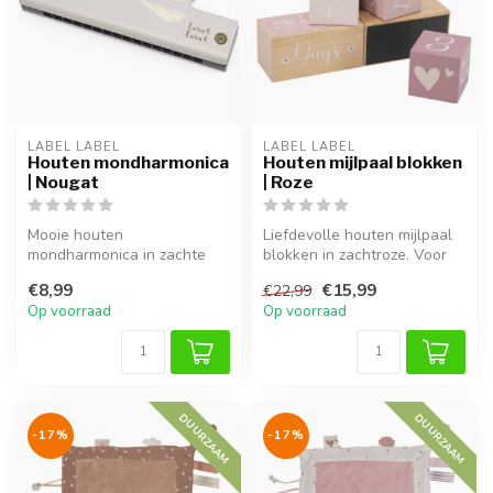
LABEL LABEL
LABEL LABEL
Houten mondharmonica
Houten mijlpaal blokken
| Nougat
| Roze
Mooie houten
Liefdevolle houten mijlpaal
mondharmonica in zachte
blokken in zachtroze. Voor
nougatkleur, ideaal voor
mooie foto’s van elke mij...
€8,99
€15,99
€22,99
muzikaal spel.
Op voorraad
Op voorraad
DUURZAAM
DUURZAAM
-17%
-17%