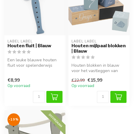
LABEL LABEL
LABEL LABEL
Houten fluit | Blauw
Houten mijlpaal blokken
| Blauw
Een leuke blauwe houten
fluit voor spelenderwijs
Houten blokken in blauw
muziekplezier.
voor het vastleggen van
mijlpalen van je baby op
€8,99
€15,99
€22,99
foto.
Op voorraad
Op voorraad
DUURZAAM
-19%