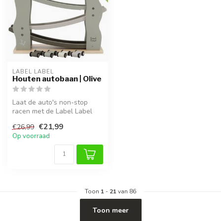
LABEL LABEL
Houten autobaan | Olive
Laat de auto's non-stop
racen met de Label Label
houten autobaan in Olive.
€21,99
€26,99
Deze ...
Op voorraad
Toon
1
-
21
van 86
Toon meer