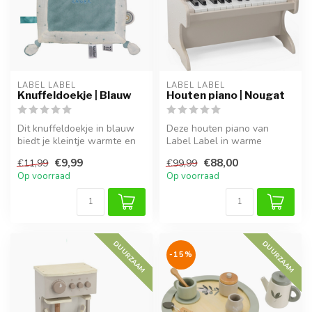
LABEL LABEL
LABEL LABEL
Knuffeldoekje | Blauw
Houten piano | Nougat
Dit knuffeldoekje in blauw
Deze houten piano van
biedt je kleintje warmte en
Label Label in warme
geborgenheid, thuis of on...
nougat kleur is het ideale
€9,99
€88,00
€11,99
€99,99
muziek spe...
Op voorraad
Op voorraad
DUURZAAM
DUURZAAM
-15%