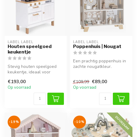
LABEL LABEL
LABEL LABEL
Houten speelgoed
Poppenhuis | Nougat
keukentje
Een prachtig poppenhuis in
Stevig houten speelgoed
zachte nougatkleur.
keukentje, ideaal voor
Gemaakt van hout, met oog
urenlang creatief spel en
voor de...
€193,00
€89,00
€109,99
rollens...
Op voorraad
Op voorraad
DUURZAAM
-19%
-10%