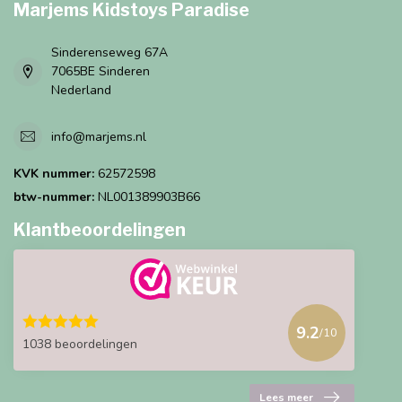
Marjems Kidstoys Paradise
Sinderenseweg 67A
7065BE Sinderen
Nederland
info@marjems.nl
KVK nummer:
62572598
btw-nummer:
NL001389903B66
Klantbeoordelingen
9.2
/10
1038 beoordelingen
Lees meer