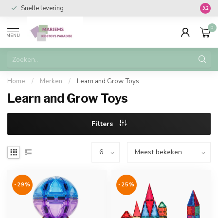
Snelle levering
Vanaf 
9.2
0
MENU
Home
/
Merken
/
Learn and Grow Toys
Learn and Grow Toys
Filters
-29%
-25%