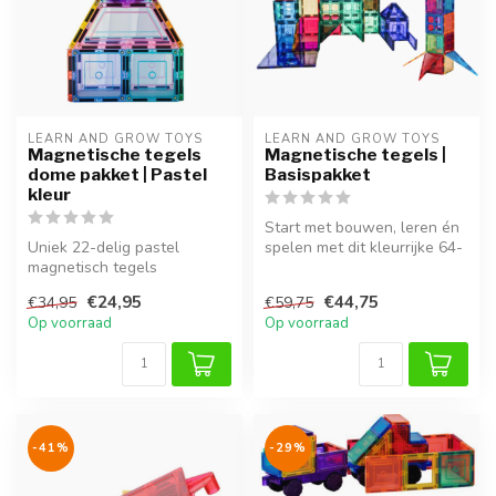
LEARN AND GROW TOYS
LEARN AND GROW TOYS
Magnetische tegels
Magnetische tegels |
dome pakket | Pastel
Basispakket
kleur
Start met bouwen, leren én
Uniek 22-delig pastel
spelen met dit kleurrijke 64-
magnetisch tegels
delige magnetische tegel...
bouwpakket met afgeronde
€24,95
€44,75
€34,95
€59,75
driehoeken voor...
Op voorraad
Op voorraad
-41%
-29%