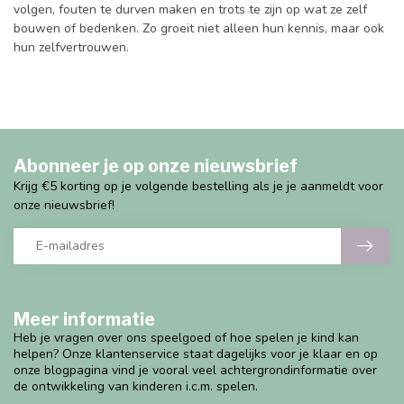
volgen, fouten te durven maken en trots te zijn op wat ze zelf
bouwen of bedenken. Zo groeit niet alleen hun kennis, maar ook
hun zelfvertrouwen.
Abonneer je op onze nieuwsbrief
Krijg €5 korting op je volgende bestelling als je je aanmeldt voor
onze nieuwsbrief!
Meer informatie
Heb je vragen over ons speelgoed of hoe spelen je kind kan
helpen? Onze klantenservice staat dagelijks voor je klaar en op
onze blogpagina vind je vooral veel achtergrondinformatie over
de ontwikkeling van kinderen i.c.m. spelen.