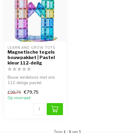
LEARN AND GROW TOYS
Magnetische tegels
bouwpakket | Pastel
kleur 112-delig
Bouw eindeloos met ons
112-delige pastel
magnetische tegels
€79,75
€99,75
bouwpakket. Duurzame...
Op voorraad
Toon
1
-
5
van 5