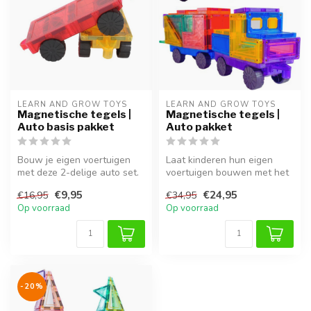
LEARN AND GROW TOYS
LEARN AND GROW TOYS
Magnetische tegels |
Magnetische tegels |
Auto basis pakket
Auto pakket
Bouw je eigen voertuigen
Laat kinderen hun eigen
met deze 2-delige auto set.
voertuigen bouwen met het
Compatibel met
Learn and Grow
€9,95
€24,95
€16,95
€34,95
magnetische ...
magnetische aut...
Op voorraad
Op voorraad
-20%