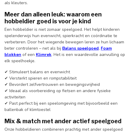
als
kleuters.
Meer
dan
alleen
leuk:
waarom
een
hobbeldier
goed
is
voor
je
kind
Een
hobbeldier
is
niet
zomaar
speelgoed.
Het
helpt
kinderen
spelenderwijs
hun
evenwicht,
spierkracht
en
coördinatie
te
verbeteren.
Door
het
wiegende
bewegen
leren
ze
hun
lichaam
beter
controleren –
net
als
bij
Balans speelgoed
,
Foam
blokken
of
een
Klimrek
.
Het
is
een
waardevolle
aanvulling
op
elk
speelhoekje.
✔
Stimuleert
balans
en
evenwicht
✔
Versterkt
spieren
en
rompstabiliteit
✔
Bevordert
zelfvertrouwen
en
bewegingsvrijheid
✔
Ideaal
als
voorbereiding
op
fietsen
en
andere
fysieke
activiteiten
✔
Past
perfect
bij
een
speelomgeving
met
bijvoorbeeld
een
ballenbak
of
klimtoestel
Mix &
match
met
ander
actief
speelgoed
Onze
hobbeldieren
combineren
prachtig
met
ander
speelgoed