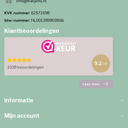
info@marjems.nl
KVK nummer:
62572598
btw-nummer:
NL001389903B66
Klantbeoordelingen
9.2
/10
1038 beoordelingen
Lees meer
Informatie
Mijn account