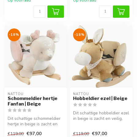
Op voorraad
Op voorraad
-18%
-18%
NATTOU
NATTOU
Schommeldier hertje
Hobbeldier ezel | Beige
Fanfan | Beige
Dit schattige hobbeldier ezel
Dit schattige schommeldier
in beige is zacht en veilig,
hertje in beige is zacht en
ideaal voor kinderen ...
veilig, ideaal voor kinde...
€97,00
€97,00
€119,00
€119,00