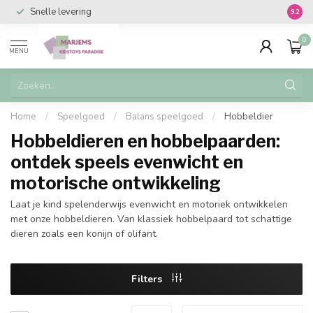
Snelle levering
Vanaf 
9.2
0
MENU
Home
/
Speelgoed
/
Balans speelgoed
/
Hobbeldier
Hobbeldieren en hobbelpaarden:
ontdek speels evenwicht en
motorische ontwikkeling
Laat je kind spelenderwijs evenwicht en motoriek ontwikkelen
met onze hobbeldieren. Van klassiek hobbelpaard tot schattige
dieren zoals een konijn of olifant.
Filters