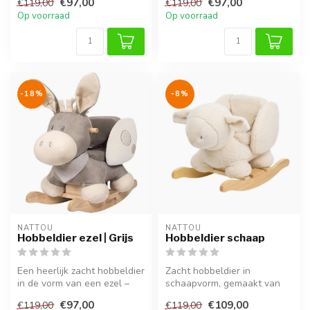
€97,00
€97,00
€119,00
€119,00
Op voorraad
Op voorraad
-18%
-8%
NATTOU
NATTOU
Hobbeldier ezel | Grijs
Hobbeldier schaap
Een heerlijk zacht hobbeldier
Zacht hobbeldier in
in de vorm van een ezel –
schaapvorm, gemaakt van
met veilige zitting en h...
teddystof en hout.
€97,00
€109,00
€119,00
€119,00
Comfortabel en ve...