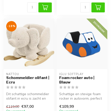
DUURZAAM
-18%
NATTOU
IGLU SOFTPLAY
Schommeldier olifant |
Foam rocker auto |
Ecru
Blauw
Dit schattige schommeldier
Schattige en stevige foam
olifant in ecru is zacht en
rocker in autovorm, perfect
veilig, perfect voor kind...
voor peuters om veilig te ...
€97,00
€109,99
€119,00