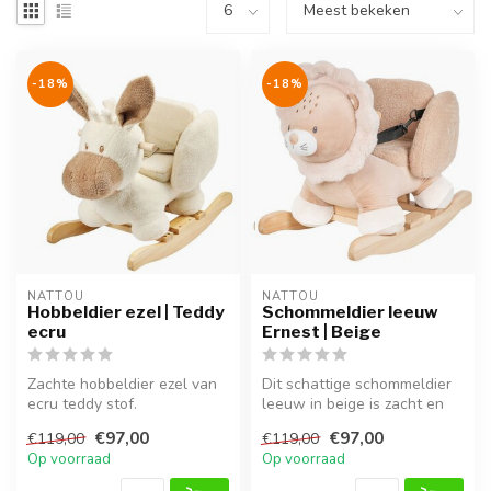
-18%
-18%
NATTOU
NATTOU
Hobbeldier ezel | Teddy
Schommeldier leeuw
ecru
Ernest | Beige
Zachte hobbeldier ezel van
Dit schattige schommeldier
ecru teddy stof.
leeuw in beige is zacht en
Comfortabel, veilig en ideaal
veilig, perfect voor kinde...
€97,00
€97,00
€119,00
€119,00
voor e...
Op voorraad
Op voorraad