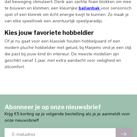
dat
beweging
stimuleert.
Denk
aan
zachte
foam
blokken
om
mee
te
bouwen
en
klimmen,
een
kleurrijke
ballenbak
voor
sensorisch
spel
of
een
klimrek
om
écht
energie
kwijt
te
kunnen.
Zo
maak
je
van
elke
speelhoek
een
avontuurlijk
speelparadijs.
Kies
jouw
favoriete
hobbeldier
Of
je
nu
gaat
voor
een
klassiek
houten
hobbelpaard
of
een
modern
pluche
hobbeldier
met
geluid,
bij
Marjems
vind
je
een
stijl
die
past
bij
jouw
kind
én
interieur.
De
meeste
modellen
zijn
geschikt
vanaf
1
jaar,
met
extra
aandacht
voor
veiligheid
en
zitcomfort.
Abonneer je op onze nieuwsbrief
Krijg €5 korting op je volgende bestelling als je je aanmeldt voor
onze nieuwsbrief!