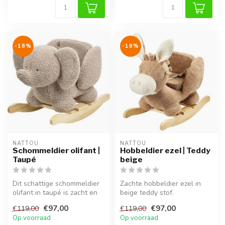
-18%
-18%
NATTOU
NATTOU
Schommeldier olifant |
Hobbeldier ezel | Teddy
Taupé
beige
Dit schattige schommeldier
Zachte hobbeldier ezel in
olifant in taupé is zacht en
beige teddy stof.
veilig, perfect voor kin...
Comfortabel, veilig en ideaal
€97,00
€97,00
€119,00
€119,00
voor u...
Op voorraad
Op voorraad