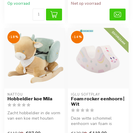
Op voorraad
Niet op voorraad
DUURZAAM
-18%
-14%
NATTOU
IGLU SOFTPLAY
Hobbeldier koe Mila
Foam rocker eenhoorn |
Wit
Zacht hobbeldier in de vorm
van een koe met houten
Deze witte schommel
onderstel. Perfect voor
eenhoorn van foam is
kindj...
perfect voor kinderen van 1