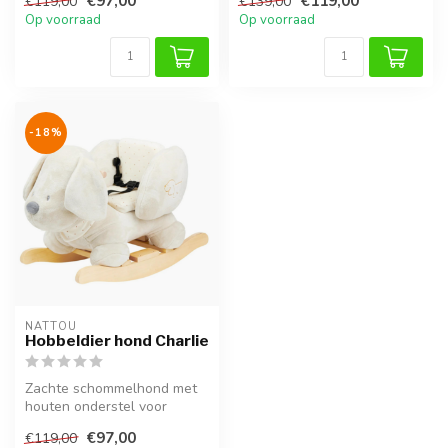
€97,00
€119,00
€119,00
€139,00
tot 6 jaar....
Op voorraad
Op voorraad
-18%
NATTOU
Hobbeldier hond Charlie
Zachte schommelhond met
houten onderstel voor
kinderen vanaf 10 maanden.
€97,00
€119,00
Comfort...