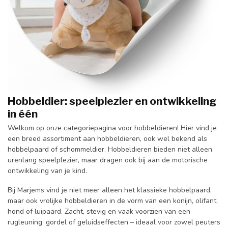
Hobbeldier:
speelplezier
en
ontwikkeling
in
één
Welkom
op
onze
categoriepagina
voor
hobbeldieren!
Hier
vind
je
een
breed
assortiment
aan
hobbeldieren,
ook
wel
bekend
als
hobbelpaard
of
schommeldier.
Hobbeldieren
bieden
niet
alleen
urenlang
speelplezier,
maar
dragen
ook
bij
aan
de
motorische
ontwikkeling
van
je
kind.
Bij
Marjems
vind
je
niet
meer
alleen
het
klassieke
hobbelpaard,
maar
ook
vrolijke
hobbeldieren
in
de
vorm
van
een
konijn,
olifant,
hond
of
luipaard.
Zacht,
stevig
en
vaak
voorzien
van
een
rugleuning,
gordel
of
geluidseffecten –
ideaal
voor
zowel
peuters