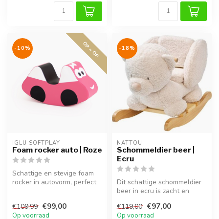
OP = OP
-10%
-18%
IGLU SOFTPLAY
NATTOU
Foam rocker auto | Roze
Schommeldier beer |
Ecru
Schattige en stevige foam
rocker in autovorm, perfect
Dit schattige schommeldier
voor peuters om veilig te ...
beer in ecru is zacht en
veilig, ideaal voor kinderen...
€99,00
€97,00
€109,99
€119,00
Op voorraad
Op voorraad