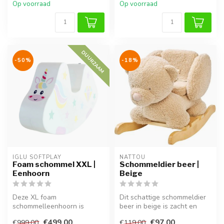
Op voorraad
Op voorraad
DUURZAAM
-50%
-18%
IGLU SOFTPLAY
NATTOU
Foam schommel XXL |
Schommeldier beer |
Eenhoorn
Beige
Deze XL foam
Dit schattige schommeldier
schommelleenhoorn is
beer in beige is zacht en
geschikt voor kinderen vanaf
veilig, perfect voor kinder...
€499,00
€97,00
€999,00
€119,00