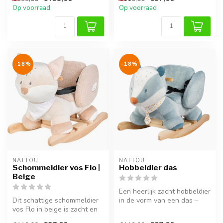
9 jaar en volwass...
Op voorraad
Op voorraad
-18%
-18%
NATTOU
NATTOU
Schommeldier vos Flo |
Hobbeldier das
Beige
Een heerlijk zacht hobbeldier
Dit schattige schommeldier
in de vorm van een das –
vos Flo in beige is zacht en
met veilige zitting en ho...
veilig, perfect voor kin...