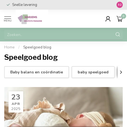
Snelle levering
Vanaf 
9.2
0
MENU
Home
/
Speelgoed blog
Speelgoed blog
Baby balans en coördinatie
baby speelgoed
B
23
APR
2025