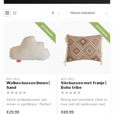
DUURZAAM
DUURZAAM
MOI MILI
MOI MILI
Wolken kussen linnen |
Sierkussen met franje |
Sand
Boho tribe
Zacht wolkenkussen van
Breng een wereldse sfeer in
linnen in zandkleur . Perfect
huis met dit sierkussen met
voor decoratie, knusse
boho franjes van Moi Mil...
€29,99
€69,99
hoek...