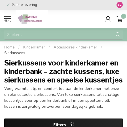
Snelle levering
Vanaf 
9.2
0
MENU
Home
/
Kinderkamer
/
Accessoires kinderkamer
/
Sierkussens
Sierkussens voor kinderkamer en
kinderbank – zachte kussens, luxe
sierkussens en speelse kussentjes
Voeg warmte, stijl en comfort toe aan de kinderkamer met onze
unieke collectie sierkussens. Van luxe sierkussens tot schattige
kussentjes voor op een kinderbank of in een speeltent: elk
kussen is zorgvuldig ontworpen voor dagelijks gebruik.
Filters