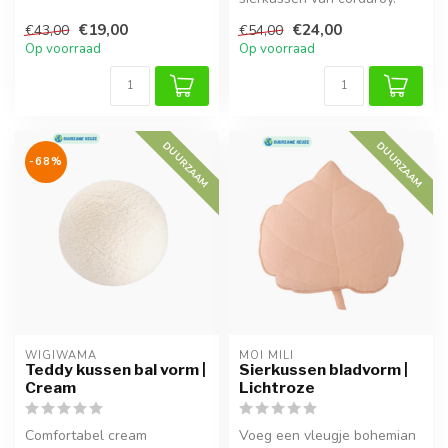
toev...
Zacht, duurzaam en passend
€19,00
€24,00
€43,00
€54,00
in elk int...
Op voorraad
Op voorraad
DUURZAAM
DUURZAAM
-68%
WIGIWAMA
MOI MILI
Teddy kussen bal vorm |
Sierkussen bladvorm |
Cream
Lichtroze
Comfortabel cream
Voeg een vleugje bohemian