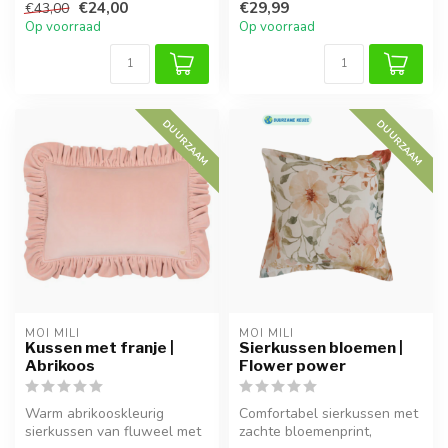
€24,00
€29,99
€43,00
al...
knusse hoe...
Op voorraad
Op voorraad
DUURZAAM
DUURZAAM
MOI MILI
MOI MILI
Kussen met franje |
Sierkussen bloemen |
Abrikoos
Flower power
Warm abrikooskleurig
Comfortabel sierkussen met
sierkussen van fluweel met
zachte bloemenprint,