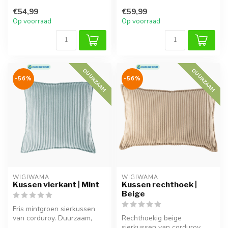
fluweel, ideaal voor knusse
sierkussen met elegante
€54,99
€59,99
mom...
ruches. I...
Op voorraad
Op voorraad
DUURZAAM
DUURZAAM
-56%
-56%
WIGIWAMA
WIGIWAMA
Kussen vierkant | Mint
Kussen rechthoek |
Beige
Fris mintgroen sierkussen
van corduroy. Duurzaam,
Rechthoekig beige
wasbaar en een stijlvolle
sierkussen van corduroy.