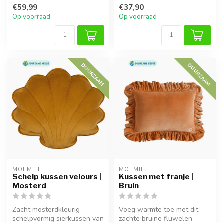
anti-allergische vulling en
gemaakt van OEKO-TEX®
€59,99
€37,90
sier...
katoen en ...
Op voorraad
Op voorraad
DUURZAAM
DUURZAAM
MOI MILI
MOI MILI
Schelp kussen velours |
Kussen met franje |
Mosterd
Bruin
Zacht mosterdkleurig
Voeg warmte toe met dit
schelpvormig sierkussen van
zachte bruine fluwelen