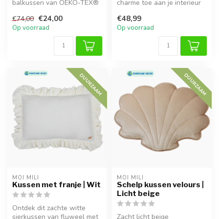
balkussen van OEKO-TEX®
charme toe aan je interieur
teddystof met zachte, niet-
met dit lichtroze sierkuss...
€24,00
€48,99
€74,00
allergeen v...
Op voorraad
Op voorraad
DUURZAAM
DUURZAAM
MOI MILI
MOI MILI
Kussen met franje | Wit
Schelp kussen velours |
Licht beige
Ontdek dit zachte witte
sierkussen van fluweel met
Zacht licht beige