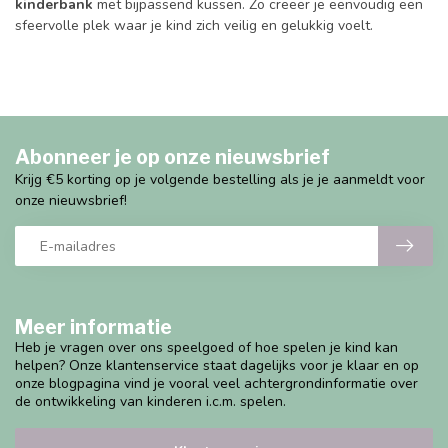
kinderbank
met bijpassend kussen. Zo creëer je eenvoudig een
sfeervolle plek waar je kind zich veilig en gelukkig voelt.
Abonneer je op onze nieuwsbrief
Krijg €5 korting op je volgende bestelling als je je aanmeldt voor
onze nieuwsbrief!
Meer informatie
Heb je vragen over ons speelgoed of hoe spelen je kind kan
helpen? Onze klantenservice staat dagelijks voor je klaar en op
onze blogpagina vind je vooral veel achtergrondinformatie over
de ontwikkeling van kinderen i.c.m. spelen.