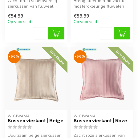
Zacht bruin schelpvormig
Breng sfeer met dit zachte
sierkussen van fluweel,
mosterdkleurige fluwelen
ideaal voor knusse
sierkussen met elegante
€54,99
€59,99
momenten en ...
ruch...
Op voorraad
Op voorraad
DUURZAAM
DUURZAAM
-56%
-56%
WIGIWAMA
WIGIWAMA
Kussen vierkant | Beige
Kussen vierkant | Roze
Duurzaam beige sierkussen
Zacht roze sierkussen van