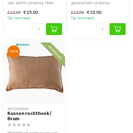
van zacht corduroy. Niet-
gerecycled corduroy.
allergeen, wasbaar en
Milieuvriendelijk,
€19,00
€19,00
€43,00
€43,00
perfect...
comfortabel en...
Op voorraad
Op voorraad
DUURZAAM
-56%
WIGIWAMA
Kussen rechthoek |
Bruin
Warmbruin sierkussen van