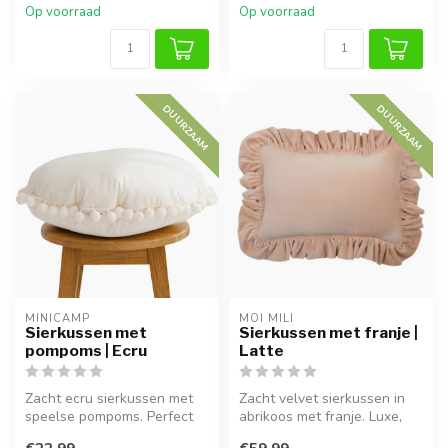
Op voorraad
Op voorraad
DUURZAAM
DUURZAAM
MINICAMP
MOI MILI
Sierkussen met
Sierkussen met franje |
pompoms | Ecru
Latte
Zacht ecru sierkussen met
Zacht velvet sierkussen in
speelse pompoms. Perfect
abrikoos met franje. Luxe,
voor op de bank, stoel of
wasbaar en anti-allergisch...