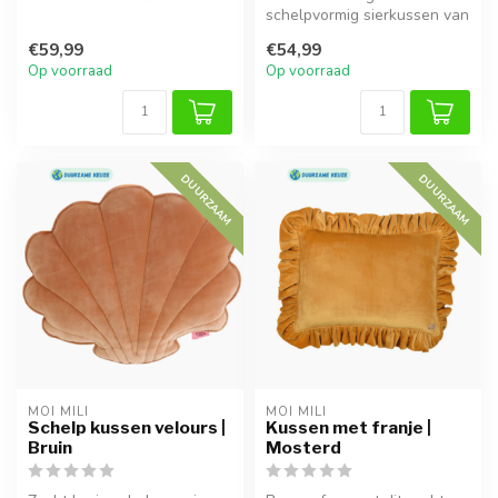
elegante ruches. Perfect
schelpvormig sierkussen van
voor...
fluweel, ideaal om te
€59,99
€54,99
knuffelen en...
Op voorraad
Op voorraad
DUURZAAM
DUURZAAM
MOI MILI
MOI MILI
Schelp kussen velours |
Kussen met franje |
Bruin
Mosterd