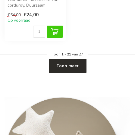
corduroy. Duurzaam
geproduceerd, heerlijk zacht
€24,00
€54,00
en pass...
Op voorraad
Toon
1
-
21
van 27
Toon meer