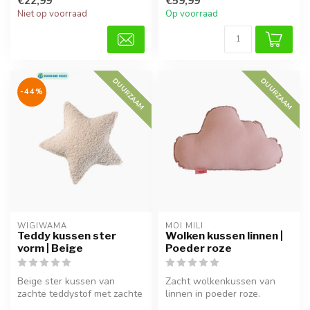
€22,99
€59,99
kin...
Niet op voorraad
Op voorraad
DUURZAAM
DUURZAAM
-44%
WIGIWAMA
MOI MILI
Teddy kussen ster
Wolken kussen linnen |
vorm | Beige
Poeder roze
Beige ster kussen van
Zacht wolkenkussen van
zachte teddystof met zachte
linnen in poeder roze.
vulling. Wasbaar en perfect
Perfect voor decoratie,