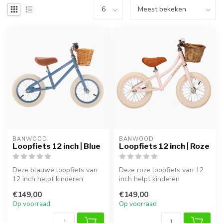
BANWOOD
BANWOOD
Loopfiets 12 inch | Blue
Loopfiets 12 inch | Roze
Deze blauwe loopfiets van
Deze roze loopfiets van 12
12 inch helpt kinderen
inch helpt kinderen
spelenderwijs hun
spelenderwijs hun
€149,00
€149,00
evenwicht te ...
evenwicht te on...
Op voorraad
Op voorraad