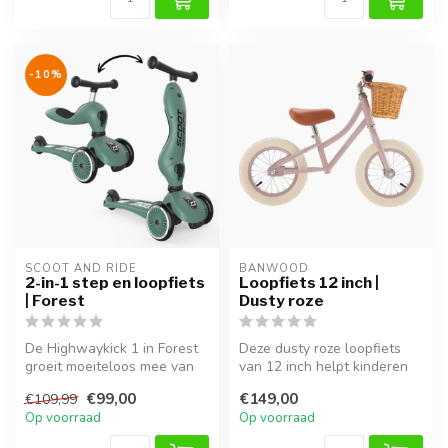
-10%
SCOOT AND RIDE
BANWOOD
2-in-1 step en loopfiets
Loopfiets 12 inch |
| Forest
Dusty roze
De Highwaykick 1 in Forest
Deze dusty roze loopfiets
groeit moeiteloos mee van
van 12 inch helpt kinderen
loopfiets naar stabiele ste...
spelenderwijs hun
€99,00
€149,00
€109,99
evenwicht...
Op voorraad
Op voorraad