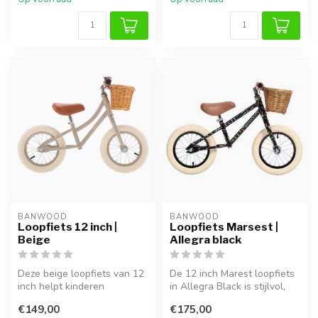
BANWOOD
BANWOOD
Loopfiets 12 inch |
Loopfiets Marsest |
Beige
Allegra black
Deze beige loopfiets van 12
De 12 inch Marest loopfiets
inch helpt kinderen
in Allegra Black is stijlvol,
spelenderwijs hun
licht en stevig. Met v...
€149,00
€175,00
evenwicht te o...