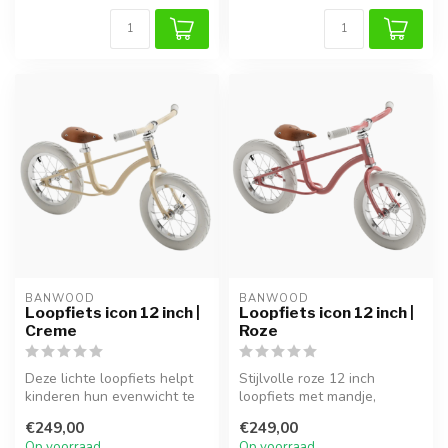
BANWOOD
BANWOOD
Loopfiets icon 12 inch |
Loopfiets icon 12 inch |
Creme
Roze
Deze lichte loopfiets helpt
Stijlvolle roze 12 inch
kinderen hun evenwicht te
loopfiets met mandje,
trainen op een speelse
verstelbaar zadel en stuur.
€249,00
€249,00
man...
Lichtg...
Op voorraad
Op voorraad