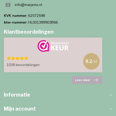
info@marjems.nl
KVK nummer:
62572598
btw-nummer:
NL001389903B66
Klantbeoordelingen
9.2
/10
1038 beoordelingen
Lees meer
Informatie
Mijn account