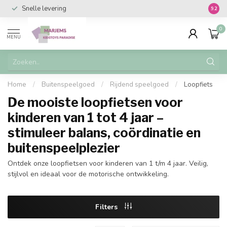
Snelle levering
Vanaf 
9.2
0
MENU
Home
/
Buitenspeelgoed
/
Rijdend speelgoed
/
Loopfiets
De mooiste loopfietsen voor
kinderen van 1 tot 4 jaar –
stimuleer balans, coördinatie en
buitenspeelplezier
Ontdek onze loopfietsen voor kinderen van 1 t/m 4 jaar. Veilig,
stijlvol en ideaal voor de motorische ontwikkeling.
Filters