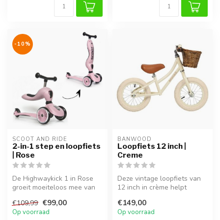
-10%
SCOOT AND RIDE
BANWOOD
2-in-1 step en loopfiets
Loopfiets 12 inch |
| Rose
Creme
De Highwaykick 1 in Rose
Deze vintage loopfiets van
groeit moeiteloos mee van
12 inch in crème helpt
loopfiets naar stabiele
kinderen spelenderwijs hun
€99,00
€149,00
€109,99
step....
eve...
Op voorraad
Op voorraad