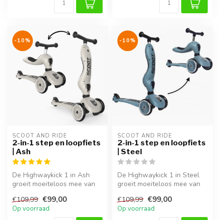
-10%
-10%
SCOOT AND RIDE
SCOOT AND RIDE
2-in-1 step en loopfiets
2-in-1 step en loopfiets
| Ash
| Steel
De Highwaykick 1 in Ash
De Highwaykick 1 in Steel
groeit moeiteloos mee van
groeit moeiteloos mee van
loopfiets naar stabiele step.
loopfiets naar stabiele
€99,00
€99,00
€109,99
€109,99
...
step...
Op voorraad
Op voorraad