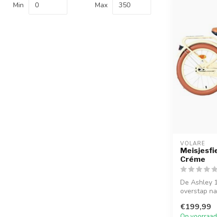
Min
Max
VOLARE
Meisjesfie
Créme
De Ashley 1
overstap naa
€199,99
Op voorraad