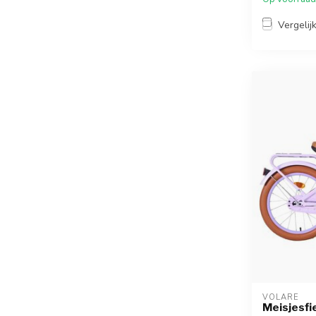
Vergelij
VOLARE
Meisjesfie