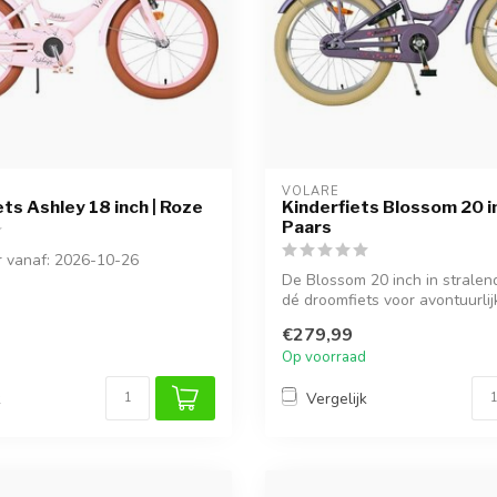
VOLARE
ets Ashley 18 inch | Roze
Kinderfiets Blossom 20 in
Paars
r vanaf: 2026-10-26
De Blossom 20 inch in stralend
wereld van plezier met de
dé droomfiets voor avontuurlijk
.
€279,99
Op voorraad
k
Vergelijk