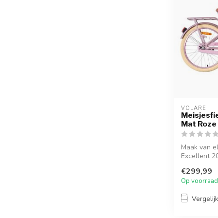
VOLARE
Meisjesfie
Mat Roze
Maak van el
Excellent 20
elegante...
€299,99
Op voorraad
Vergelij