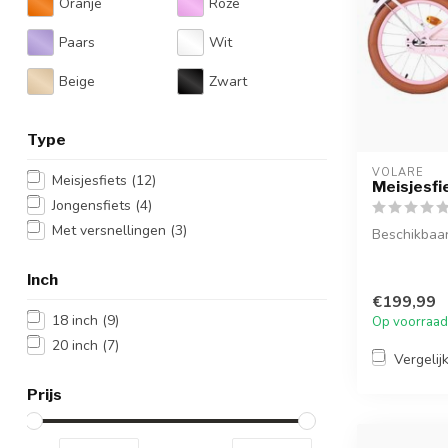
Oranje
Roze
Paars
Wit
Beige
Zwart
Type
VOLARE
Meisjesfiets
(12)
Meisjesfi
Jongensfiets
(4)
Met versnellingen
(3)
Beschikbaa
Stap in de 
Inch
Ashley 18 ..
€199,99
18 inch
(9)
Op voorraad
20 inch
(7)
Vergelij
Prijs