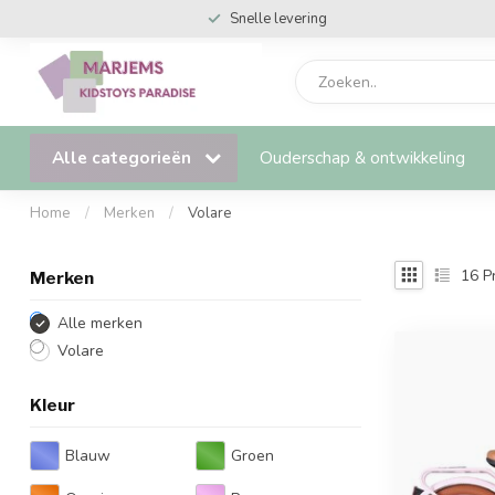
Snelle levering
Alle categorieën
Ouderschap & ontwikkeling
Home
/
Merken
/
Volare
16
P
Merken
Alle merken
Volare
Kleur
Blauw
Groen