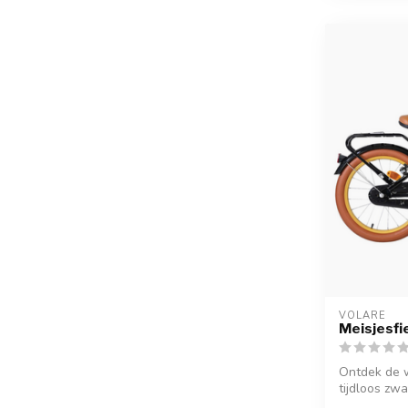
VOLARE
Meisjesfi
Ontdek de w
tijdloos zwar