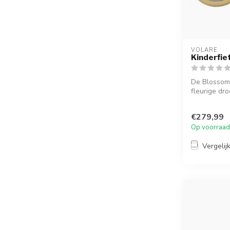
VOLARE
Kinderfie
De Blossom 
fleurige dro
me...
€279,99
Op voorraad
Vergelij