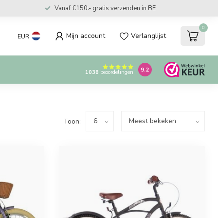
Vanaf €150.- gratis verzenden in BE
0
Mijn account
Verlanglijst
EUR
9.2
1038
beoordelingen
Toon: