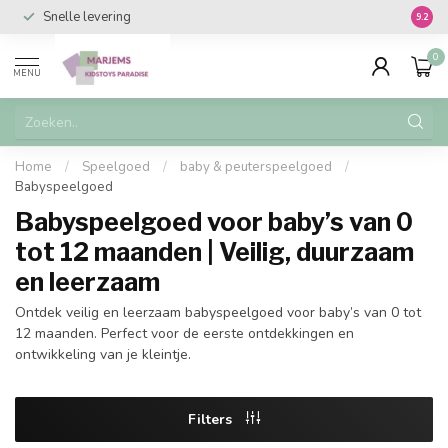
Snelle levering
Vanaf 
9.2
0
MENU
Home
/
Speelgoed
/
baby & peuterspeelgoed
/
Babyspeelgoed
Babyspeelgoed voor baby’s van 0
tot 12 maanden | Veilig, duurzaam
en leerzaam
Ontdek veilig en leerzaam babyspeelgoed voor baby’s van 0 tot
12 maanden. Perfect voor de eerste ontdekkingen en
ontwikkeling van je kleintje.
Filters