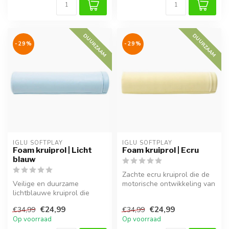
DUURZAAM
DUURZAAM
-29%
-29%
IGLU SOFTPLAY
IGLU SOFTPLAY
Foam kruiprol | Licht
Foam kruiprol | Ecru
blauw
Zachte ecru kruiprol die de
Veilige en duurzame
motorische ontwikkeling van
lichtblauwe kruiprol die
je baby ondersteunt en c...
baby’s helpt bij het leren
€24,99
€24,99
€34,99
€34,99
rollen e...
Op voorraad
Op voorraad