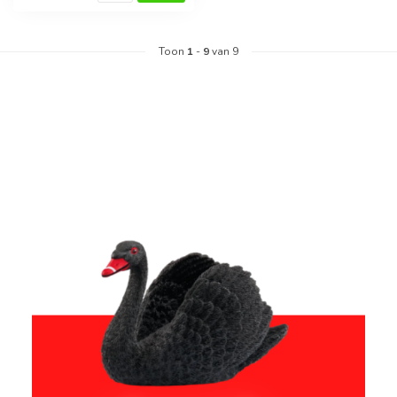
Toon
1
-
9
van 9