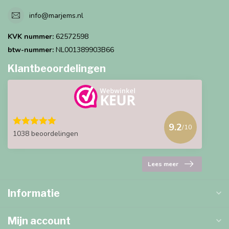
info@marjems.nl
KVK nummer:
62572598
btw-nummer:
NL001389903B66
Klantbeoordelingen
9.2
/10
1038 beoordelingen
Lees meer
Informatie
Mijn account