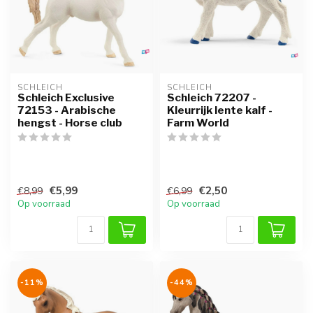
SCHLEICH
SCHLEICH
Schleich Exclusive
Schleich 72207 -
72153 - Arabische
Kleurrijk lente kalf -
hengst - Horse club
Farm World
€5,99
€2,50
€8,99
€6,99
Op voorraad
Op voorraad
-11%
-44%