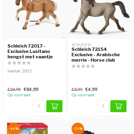
SCHLEICH
Schleich 72017 -
Schleich 72154
Exclusive Lusitano
Exclusive - Arabische
hengst met vaantje
merrie - Horse club
Jaartal: 2012
€84,99
€4,99
€94,99
€8,99
Op voorraad
Op voorraad
-44%
-33%