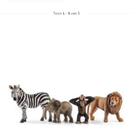
Toon
1
-
5
van 5