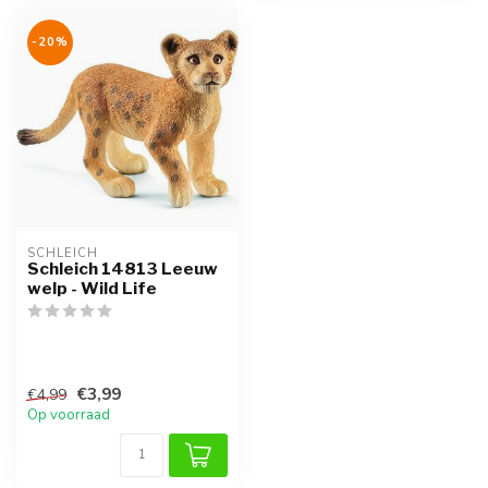
-20%
SCHLEICH
Schleich 14813 Leeuw
welp - Wild Life
€3,99
€4,99
Op voorraad