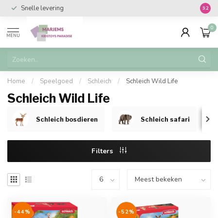
Snelle levering
Vanaf 
9.2
0
MENU
Home
/
Speelgoed
/
Schleich
/
Schleich Wild Life
Schleich Wild Life
Schleich bosdieren
Schleich safari
Filters
-44%
-52%