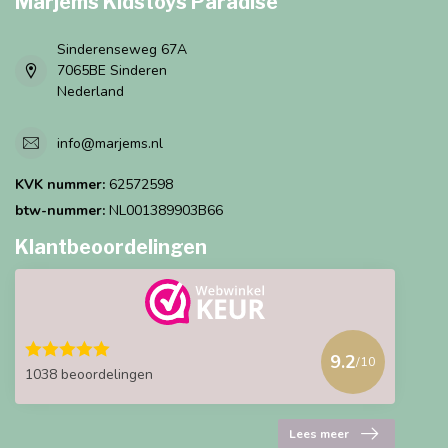
Marjems Kidstoys Paradise
Sinderenseweg 67A
7065BE Sinderen
Nederland
info@marjems.nl
KVK nummer:
62572598
btw-nummer:
NL001389903B66
Klantbeoordelingen
9.2
/10
1038 beoordelingen
Lees meer