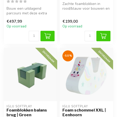
Zachte foamblokken in
Bouw een uitdagend
rood/blauw voor bouwen en
parcours met deze extra
balanceren. Stimuleert
stevige foamblokken! Deze
motoriek,...
€497,99
€199,00
set van 4 b...
Op voorraad
Op voorraad
DUURZAAM
DUURZAAM
-50%
IGLU SOFTPLAY
IGLU SOFTPLAY
Foamblokken balans
Foam schommel XXL |
brug | Groen
Eenhoorn