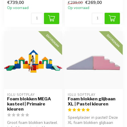
€739,00
€269,00
€299,00
s...
blokken. ...
Op voorraad
Op voorraad
DUURZAAM
DUURZAAM
IGLU SOFTPLAY
IGLU SOFTPLAY
Foam blokken MEGA
Foam blokken glijbaan
kasteel | Primaire
XL | Pastel kleuren
kleuren
Speelplezier in pastel! Deze
Groot foam blokken kasteel
XL foam blokken glijbaan