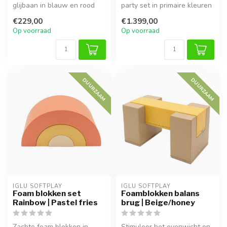
glijbaan in blauw en rood
party set in primaire kleuren
bestaat uit een trap en
is ideaal voor kinderen van ...
€229,00
€1.399,00
glijbaan ...
Op voorraad
Op voorraad
DUURZAAM
DUURZAAM
IGLU SOFTPLAY
IGLU SOFTPLAY
Foam blokken set
Foamblokken balans
Rainbow | Pastel fries
brug | Beige/honey
Zachte foam blokken in
Stimuleer het evenwicht en