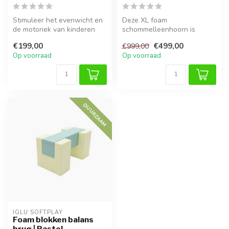
Stimuleer het evenwicht en
Deze XL foam
de motoriek van kinderen
schommelleenhoorn is
met deze zachte foam
geschikt voor kinderen vanaf
€199,00
€499,00
€999,00
balansb...
9 jaar en volwass...
Op voorraad
Op voorraad
DUURZAAM
IGLU SOFTPLAY
Foam blokken balans
brug | Pastel