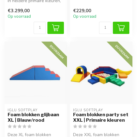
in heldere primaire kleuren,
bestaat uit trap en glijba...
perfect voor fantasierij...
€3.299,00
€229,00
Op voorraad
Op voorraad
DUURZAAM
DUURZAAM
IGLU SOFTPLAY
IGLU SOFTPLAY
Foam blokken glijbaan
Foam blokken party set
XL | Blauw/rood
XXL | Primaire kleuren
Deze XL foam blokken
Deze XXL foam blokken