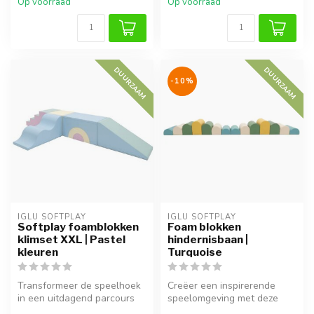
Op voorraad
Op voorraad
DUURZAAM
DUURZAAM
-10%
IGLU SOFTPLAY
IGLU SOFTPLAY
Softplay foamblokken
Foam blokken
klimset XXL | Pastel
hindernisbaan |
kleuren
Turquoise
Transformeer de speelhoek
Creëer een inspirerende
in een uitdagend parcours
speelomgeving met deze
met deze 5-delige Softplay
pastel turquoise foam