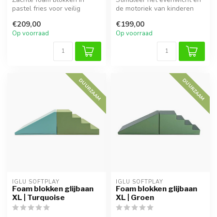
pastel fries voor veilig
de motoriek van kinderen
klimmen, bouwen en
met deze zachte foam
€209,00
€199,00
stapelen. Sti...
balansb...
Op voorraad
Op voorraad
DUURZAAM
DUURZAAM
IGLU SOFTPLAY
IGLU SOFTPLAY
Foam blokken glijbaan
Foam blokken glijbaan
XL | Turquoise
XL | Groen