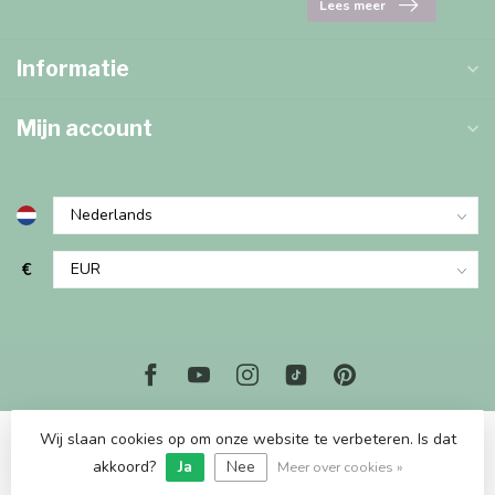
Lees meer
Informatie
Mijn account
€
Wij slaan cookies op om onze website te verbeteren. Is dat
akkoord?
Ja
Nee
© Copyright 2026 Marjems Kidstoys Paradise
Meer over cookies »