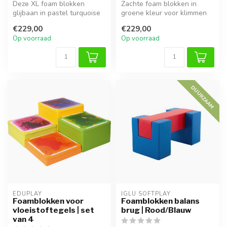
Deze XL foam blokken
Zachte foam blokken in
glijbaan in pastel turquoise
groene kleur voor klimmen
biedt kinderen veilig
en glijden. Stimuleert
€229,00
€229,00
speelple...
motoriek...
Op voorraad
Op voorraad
DUURZAAM
EDUPLAY
IGLU SOFTPLAY
Foamblokken voor
Foamblokken balans
vloeistoftegels | set
brug | Rood/Blauw
van 4