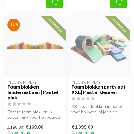
DUURZAAM
DUURZAAM
-11%
IGLU SOFTPLAY
IGLU SOFTPLAY
Foam blokken
Foam blokken party set
hindernisbaan | Pastel
XXL| Pastel kleuren
pink
XXL foam blokken in pastel
Zachte foam blokken in
voor bouwen, glijden en
pastel pink voor het bouwen
fantasierijk spel. Stimuleert...
van hindernisbanen.
€169,00
€1.399,00
€189,00
Stimuleer...
Op voorraad
Op voorraad