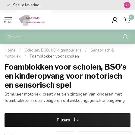
Snelle levering
Vanaf 
9.2
0
MENU
Home
/
Scholen, BSO, KDV, gastouders
/
Sensorisch &
motoriek
/
Foamblokken voor scholen
Foamblokken voor scholen, BSO’s
en kinderopvang voor motorisch
en sensorisch spel
Stimuleer motoriek, creativiteit en zintuigen van kinderen met
foamblokken in een veilige en ontwikkelingsgerichte omgeving.
Filters