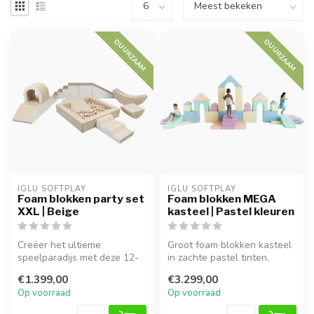
DUURZAAM
DUURZAAM
IGLU SOFTPLAY
IGLU SOFTPLAY
Foam blokken party set
Foam blokken MEGA
XXL | Beige
kasteel | Pastel kleuren
Creëer het ultieme
Groot foam blokken kasteel
speelparadijs met deze 12-
in zachte pastel tinten,
delige XXL foam blokkenset
perfect voor fantasierijk sp...
€1.399,00
€3.299,00
in Beige...
Op voorraad
Op voorraad