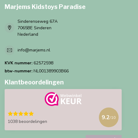
Marjems Kidstoys Paradise
Sinderenseweg 67A
7065BE Sinderen
Nederland
info@marjems.nl
KVK nummer:
62572598
btw-nummer:
NL001389903B66
Klantbeoordelingen
9.2
/10
1038 beoordelingen