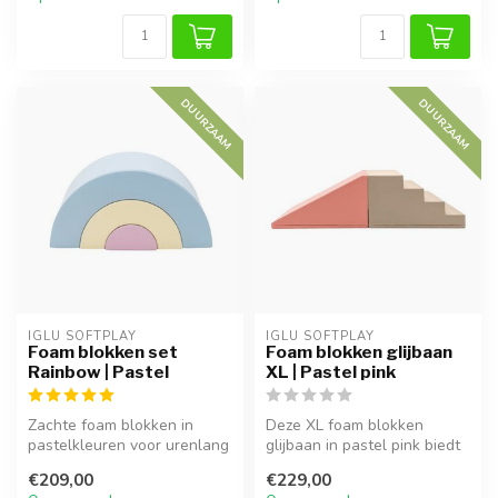
DUURZAAM
DUURZAAM
IGLU SOFTPLAY
IGLU SOFTPLAY
Foam blokken set
Foam blokken glijbaan
Rainbow | Pastel
XL | Pastel pink
Zachte foam blokken in
Deze XL foam blokken
pastelkleuren voor urenlang
glijbaan in pastel pink biedt
bouw- en speelplezier.
kinderen veilig speelplezier
€209,00
€229,00
Perfec...
...