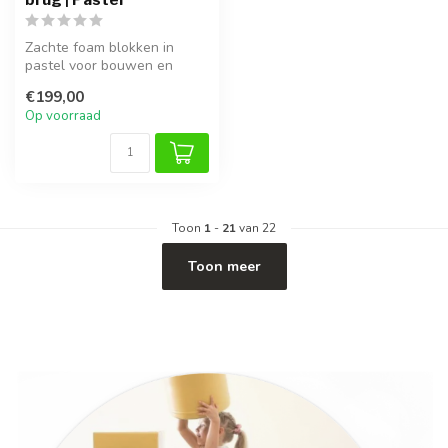
Zachte foam blokken in
pastel voor bouwen en
balanceren. Stimuleert
€199,00
motoriek, ev...
Op voorraad
Toon
1
-
21
van 22
Toon meer