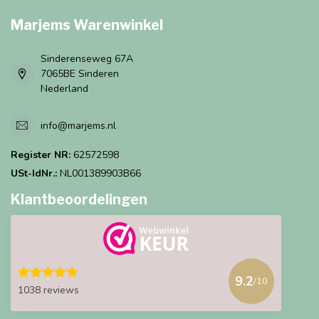
Marjems Warenwinkel
Sinderenseweg 67A
7065BE Sinderen
Nederland
info@marjems.nl
Register NR:
62572598
USt-IdNr.:
NL001389903B66
Klantbeoordelingen
9.2
/10
1038 reviews