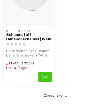
IGLU SOFTPLAY
Schaumstoff-
Bananenschaukel | Weiß
Diese weiche Schaumstoff-
Bananenschaukel in Weiß
bietet Kindern eine sichere
€99,99
€119,99
und...
Nicht auf Lager
Zeige
1
-
1
von 1