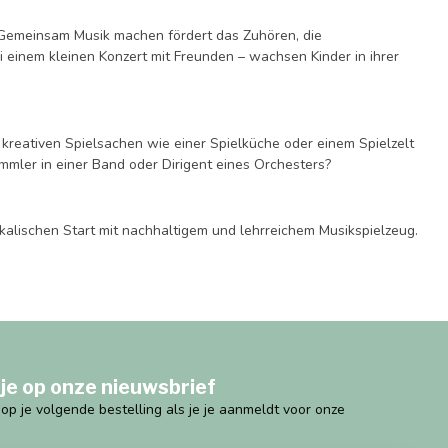
. Gemeinsam Musik machen fördert das Zuhören, die
einem kleinen Konzert mit Freunden – wachsen Kinder in ihrer
n kreativen Spielsachen wie einer Spielküche oder einem Spielzelt
mmler in einer Band oder Dirigent eines Orchesters?
alischen Start mit nachhaltigem und lehrreichem Musikspielzeug.
je op onze nieuwsbrief
g op je volgende bestelling als je je aanmeldt voor onze