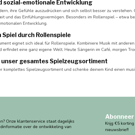
d sozial-emotionale Entwicklung
indern, ihre Gefühle auszudrücken und sich selbst besser zu verstehen
t und das Einfühlungsvermögen. Besonders im Rollenspiel – etwa bei 
emotionalen Entwicklung.
 Spiel durch Rollenspiele
ument eignet sich ideal für Rollenspiele. Kombiniere Musik mit andere
nd erfindet eine ganz eigene Welt. Heute Sängerin im Café, morgen Tro
 unser gesamtes Spielzeugsortiment
r komplettes Spielzeugsortiment und schenke deinem Kind einen musik
Abonneer 
n? Onze klantenservice staat dagelijks
Krijg €5 kortin
ndinformatie over de ontwikkeling van
nieuwsbrief!