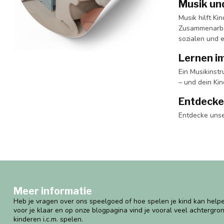
Musik un
Musik hilft K
Zusammenarbei
sozialen und 
Lernen im
Ein Musikinstr
– und dein Ki
Entdecke
Entdecke unse
Meer informatie
Heb je vragen over ons speelgoed of hoe spelen je kind kan helpe
voor je klaar en op onze blogpagina vind je vooral veel achtergro
kinderen i.c.m. spelen.