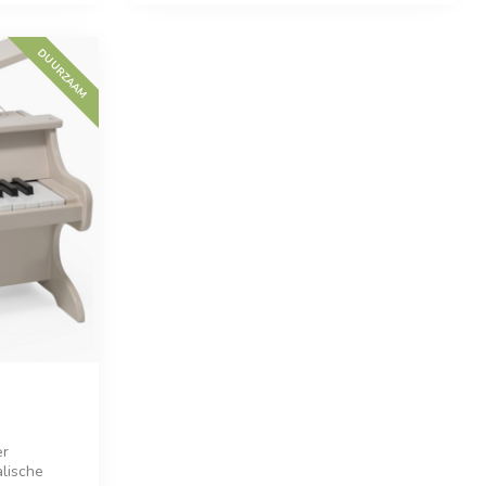
DUURZAAM
er
alische