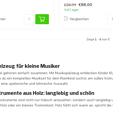
Kleinkinder.
€88,00
€99,99
Auf Lager
chen
Vergleichen
Zeige
1
-
5
von 5
lzeug für kleine Musiker
el gehören einfach zusammen. Mit Musikspielzeug entdecken Kinder Kl
b du ein komplettes Musikset für dein Kleinkind suchst, ein süßes Inst
 eine spielerische und lehrreiche Auswahl.
rumente aus Holz: langlebig und schön
nstrumente sind nicht nur hübsch anzusehen, sondern auch langlebig un
olz oder ein kleines Trommelset. Holz fühlt sich warm an, spricht die