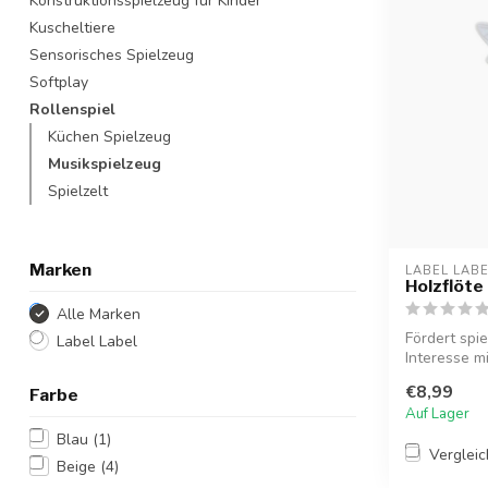
Konstruktionsspielzeug für Kinder
Kuscheltiere
Sensorisches Spielzeug
Softplay
Rollenspiel
Küchen Spielzeug
Musikspielzeug
Spielzelt
Marken
LABEL LAB
Holzflöte
Alle Marken
Fördert spi
Label Label
Interesse mi
€8,99
Farbe
Auf Lager
Blau
(1)
Verglei
Beige
(4)