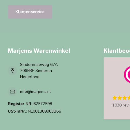
Klantenservice
Marjems Warenwinkel
Klantbeo
Sinderenseweg 67A
7065BE Sinderen
Nederland
info@marjems.nl
Register NR:
62572598
1038 rev
USt-IdNr.:
NL001389903B66