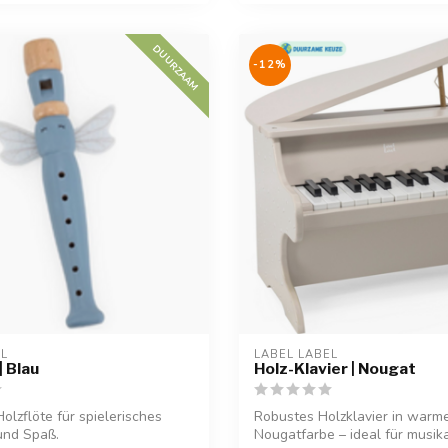
DUURZAAM
-12%
EL
LABEL LABEL
| Blau
Holz-Klavier | Nougat
olzflöte für spielerisches
Robustes Holzklavier in warm
und Spaß.
Nougatfarbe – ideal für musik