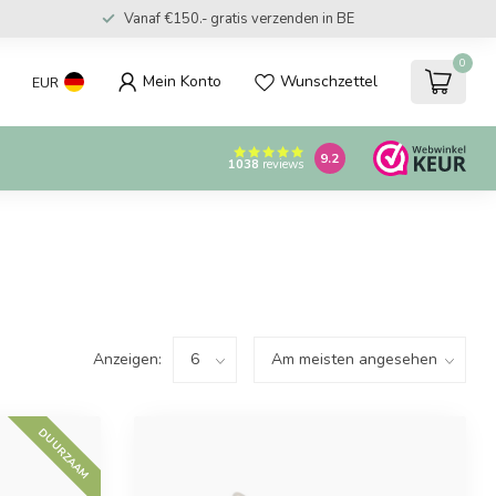
Vanaf €150.- gratis verzenden in BE
0
Mein Konto
Wunschzettel
EUR
9.2
1038
reviews
Anzeigen:
DUURZAAM