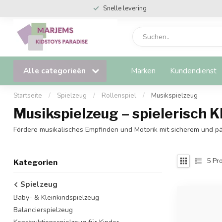
Snelle levering
Alle categorieën
Marken
Kundendienst
Startseite
/
Spielzeug
/
Rollenspiel
/
Musikspielzeug
Musikspielzeug – spielerisch 
Fördere musikalisches Empfinden und Motorik mit sicherem und p
5
Pro
Kategorien
Spielzeug
Baby- & Kleinkindspielzeug
Balancierspielzeug