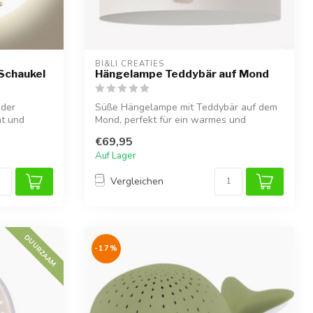
BI&LI CREATIES
 Schaukel
Hängelampe Teddybär auf Mond
 der
Süße Hängelampe mit Teddybär auf dem
ht und
Mond, perfekt für ein warmes und
verspielte...
€69,95
Auf Lager
Vergleichen
DUURZAAM
-17%