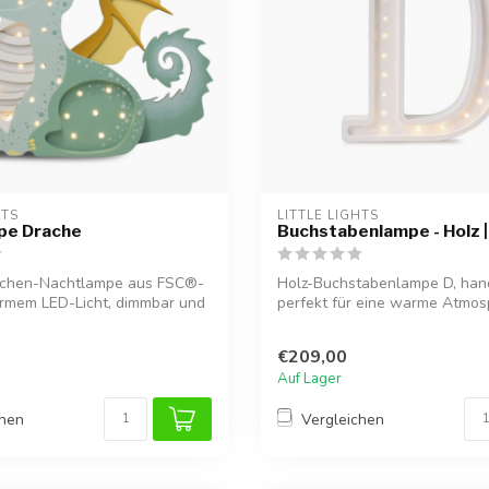
HTS
LITTLE LIGHTS
pe Drache
Buchstabenlampe - Holz |
achen-Nachtlampe aus FSC®-
Holz-Buchstabenlampe D, hand
armem LED-Licht, dimmbar und
perfekt für eine warme Atmos
Kind...
€209,00
Auf Lager
chen
Vergleichen