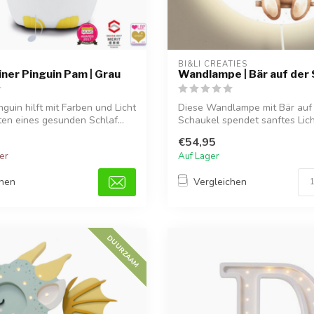
BI&LI CREATIES
iner Pinguin Pam | Grau
Wandlampe | Bär auf der
guin hilft mit Farben und Licht
Diese Wandlampe mit Bär auf
ten eines gesunden Schlaf...
Schaukel spendet sanftes Lic
schafft eine ...
€54,95
ger
Auf Lager
chen
Vergleichen
DUURZAAM