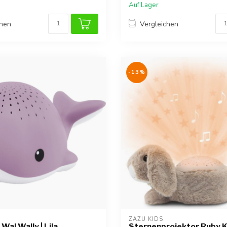
Auf Lager
chen
Vergleichen
-13%
ZAZU KIDS
Wal Wally | Lila
Sternenprojektor Ruby 