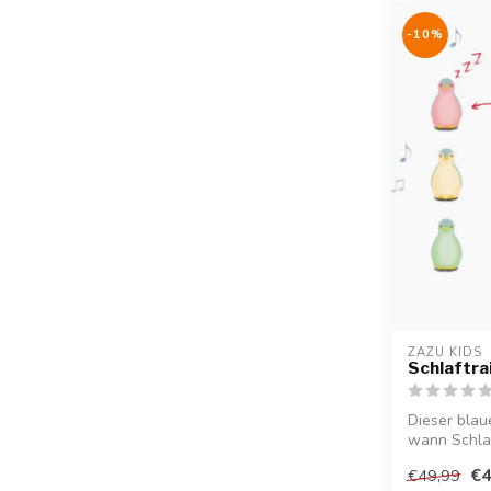
-10%
ZAZU KIDS
Schlaftra
Dieser blau
wann Schlaf
...
€4
€49,99