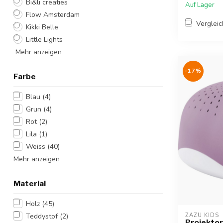
Bi&li creaties
Auf Lager
Flow Amsterdam
Verglei
Kikki Belle
Little Lights
Mehr anzeigen
-17%
Farbe
Blau
(4)
Grun
(4)
Rot
(2)
Lila
(1)
Weiss
(40)
Mehr anzeigen
Material
Holz
(45)
Teddystof
(2)
ZAZU KIDS
Projektor 