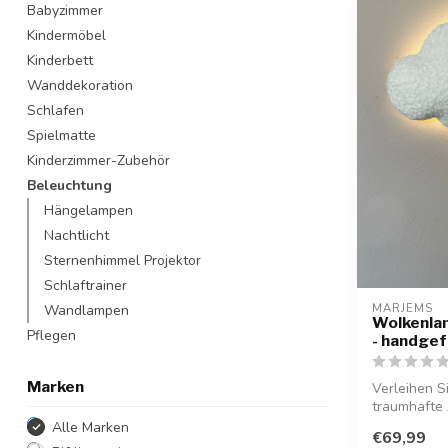
Babyzimmer
Kindermöbel
Kinderbett
Wanddekoration
Schlafen
Spielmatte
Kinderzimmer-Zubehör
Beleuchtung
Hängelampen
Nachtlicht
Sternenhimmel Projektor
Schlaftrainer
Wandlampen
MARJEMS
Wolkenlam
Pflegen
- handgef
Marken
Verleihen S
traumhafte 
handgeferti.
Alle Marken
€69,99