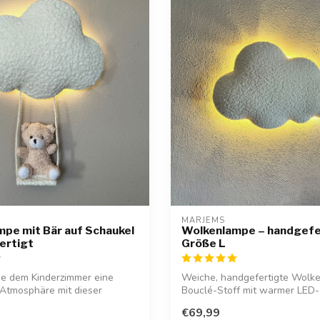
MARJEMS
pe mit Bär auf Schaukel
Wolkenlampe – handgefer
ertigt
Größe L
ie dem Kinderzimmer eine
Weiche, handgefertigte Wolk
Atmosphäre mit dieser
Bouclé-Stoff mit warmer LED-
..
Beleuchtung. ...
€69,99