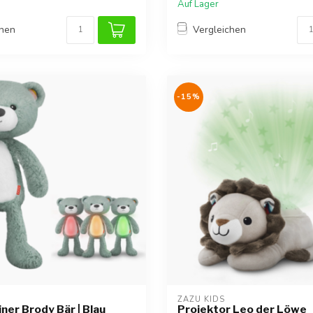
Auf Lager
chen
Vergleichen
-15%
ZAZU KIDS
ner Brody Bär | Blau
Projektor Leo der Löwe