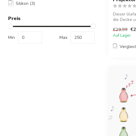
Silikon
(3)
Dieser lilaf
Preis
die Decke un
€2
€29,99
Auf Lager
Min
Max
Verglei