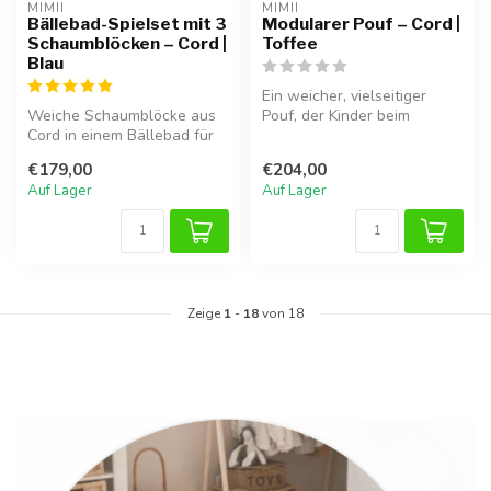
MIMII
MIMII
Bällebad-Spielset mit 3
Modularer Pouf – Cord |
Schaumblöcken – Cord |
Toffee
Blau
Ein weicher, vielseitiger
Weiche Schaumblöcke aus
Pouf, der Kinder beim
Cord in einem Bällebad für
Klettern, Balancieren und
sicheres und spielerisches
kreati...
€179,00
€204,00
Ve...
Auf Lager
Auf Lager
Zeige
1
-
18
von 18