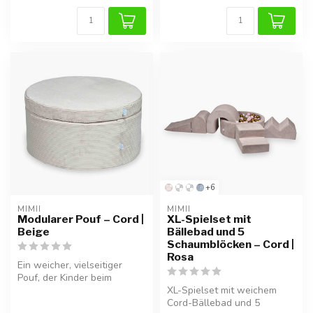
+6
MIMII
MIMII
Modularer Pouf – Cord |
XL-Spielset mit
Beige
Bällebad und 5
Schaumblöcken – Cord |
Rosa
Ein weicher, vielseitiger
Pouf, der Kinder beim
Klettern, Balancieren und
XL-Spielset mit weichem
kreati...
Cord-Bällebad und 5