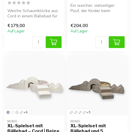
Ein weicher, vielseitiger
Weiche Schaumblöcke aus
Pouf, der Kinder beim
Cord in einem Bällebad für
Klettern, Balancieren und
stundenlangen Spielspaß.
kreati...
€179,00
€204,00
Perf...
Auf Lager
Auf Lager
+6
+5
MIMII
MIMII
XL-Spielset mit
XL-Spielset mit
Bällebad – Cord | Beige
Bällebad und 5