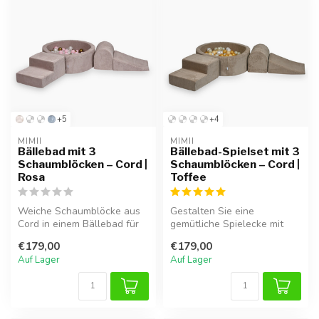
+5
+4
MIMII
MIMII
Bällebad mit 3
Bällebad-Spielset mit 3
Schaumblöcken – Cord |
Schaumblöcken – Cord |
Rosa
Toffee
Weiche Schaumblöcke aus
Gestalten Sie eine
Cord in einem Bällebad für
gemütliche Spielecke mit
stundenlangen Spielspaß.
diesem weichen Bällebad.
€179,00
€179,00
Perf...
Mit 200 pas...
Auf Lager
Auf Lager