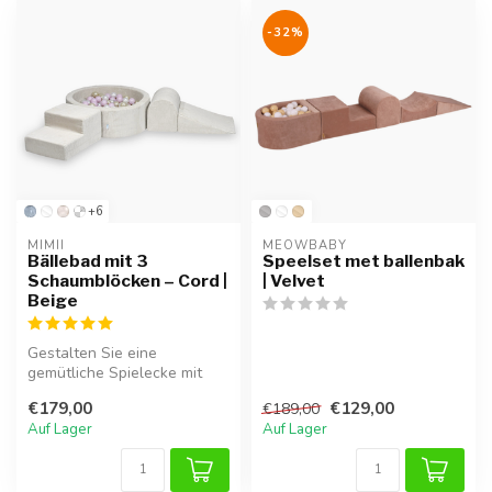
-32%
+6
MIMII
MEOWBABY
Bällebad mit 3
Speelset met ballenbak
Schaumblöcken – Cord |
| Velvet
Beige
Gestalten Sie eine
gemütliche Spielecke mit
diesem weichen Bällebad.
€179,00
€129,00
€189,00
Mit 200 pas...
Auf Lager
Auf Lager