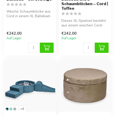
Schaumblöcken – Cord |
Toffee
Weiche Schaumblöcke aus
Cord in einem XL Bällebad-
Spielset für stundenlangen
Dieses XL-Spielset besteht
Spi...
aus einem weichen Cord-
Bällebad und 5 passenden
€242,00
€242,00
Schau...
Auf Lager
Auf Lager
+6