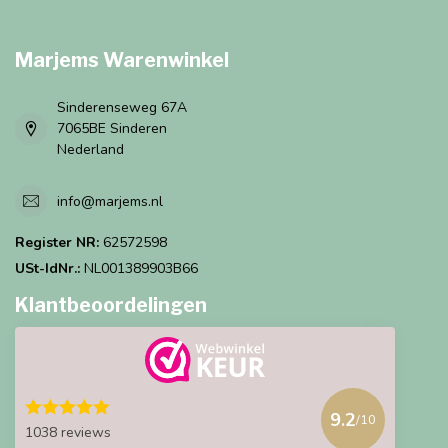
Marjems Warenwinkel
Sinderenseweg 67A
7065BE Sinderen
Nederland
info@marjems.nl
Register NR:
62572598
USt-IdNr.:
NL001389903B66
Klantbeoordelingen
9.2
/10
1038 reviews