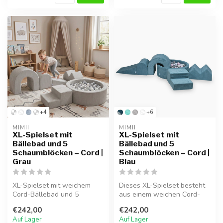
+4
+6
MIMII
MIMII
XL-Spielset mit
XL-Spielset mit
Bällebad und 5
Bällebad und 5
Schaumblöcken – Cord |
Schaumblöcken – Cord |
Grau
Blau
XL-Spielset mit weichem
Dieses XL-Spielset besteht
Cord-Bällebad und 5
aus einem weichen Cord-
Schaumblöcken. Ideal zum
Bällebad und 5 passenden
€242,00
€242,00
Klettern, B...
Schau...
Auf Lager
Auf Lager