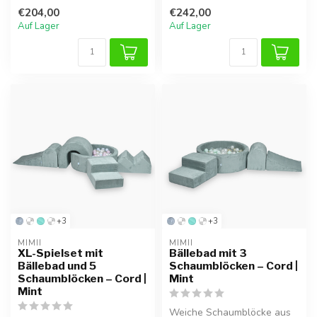
Schaumblöcken. Ideal zum
€204,00
€242,00
Klettern, B...
Auf Lager
Auf Lager
+3
+3
MIMII
MIMII
XL-Spielset mit
Bällebad mit 3
Bällebad und 5
Schaumblöcken – Cord |
Schaumblöcken – Cord |
Mint
Mint
Weiche Schaumblöcke aus