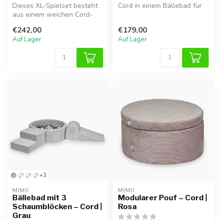
Dieses XL-Spielset besteht
Cord in einem Bällebad für
aus einem weichen Cord-
stundenlangen Spielspaß.
Bällebad und 5 passenden
Perf...
€242,00
€179,00
Schau...
Auf Lager
Auf Lager
+3
MIMII
MIMII
Bällebad mit 3
Modularer Pouf – Cord |
Schaumblöcken – Cord |
Rosa
Grau