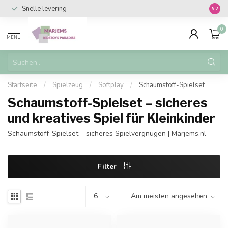
Snelle levering
Vanaf 
9.2
0
MENU
Startseite
/
Spielzeug
/
Softplay
/
Schaumstoff-Spielset
Schaumstoff-Spielset – sicheres
und kreatives Spiel für Kleinkinder
Schaumstoff-Spielset – sicheres Spielvergnügen | Marjems.nl
Filter