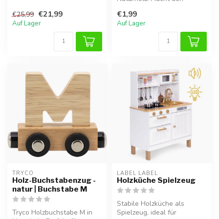
mach...
Namenszug komplett und
€21,99
€1,99
€25,99
dekorativ.
Auf Lager
Auf Lager
TRYCO
LABEL LABEL
Holz-Buchstabenzug -
Holzküche Spielzeug
natur | Buchstabe M
Stabile Holzküche als
Tryco Holzbuchstabe M in
Spielzeug, ideal für