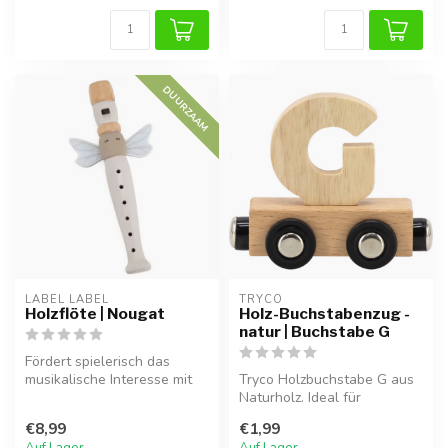
DUURZAAM
LABEL LABEL
TRYCO
Holzflöte | Nougat
Holz-Buchstabenzug -
natur | Buchstabe G
Fördert spielerisch das
musikalische Interesse mit
Tryco Holzbuchstabe G aus
dieser stilvollen Holzflöte.
Naturholz. Ideal für
Namenszüge, Dekoration
€8,99
€1,99
oder als G...