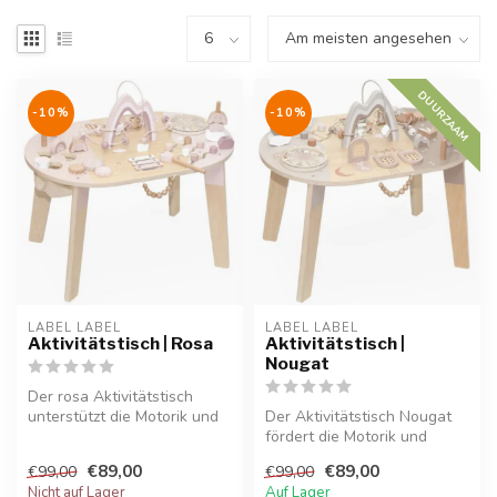
DUURZAAM
-10%
-10%
LABEL LABEL
LABEL LABEL
Aktivitätstisch | Rosa
Aktivitätstisch |
Nougat
Der rosa Aktivitätstisch
unterstützt die Motorik und
Der Aktivitätstisch Nougat
Fantasie Ihres Kindes. Aus ...
fördert die Motorik und
Kreativität von Kindern auf
€89,00
€89,00
€99,00
€99,00
s...
Nicht auf Lager
Auf Lager