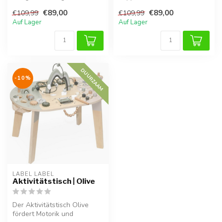
Fantasie und das Rollenspiel
liebevollen Details. Regt die
€89,00
€89,00
€109,99
€109,99
an. Aus H...
Fan...
Auf Lager
Auf Lager
DUURZAAM
-10%
LABEL LABEL
Aktivitätstisch | Olive
Der Aktivitätstisch Olive
fördert Motorik und