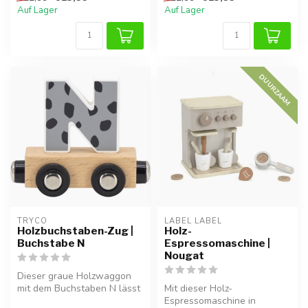
Momente.
Auf Lager
Auf Lager
DUURZAAM
TRYCO
LABEL LABEL
Holzbuchstaben-Zug |
Holz-
Buchstabe N
Espressomaschine |
Nougat
Dieser graue Holzwaggon
mit dem Buchstaben N lässt
Mit dieser Holz-
sich durch Magnete leicht an
Espressomaschine in