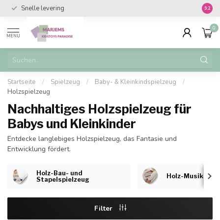
Snelle levering
Vanaf 
9.2
0
MENU
Startseite
/
Spielzeug
/
Baby- & Kleinkindspielzeug
/
Holzspielzeug
Nachhaltiges Holzspielzeug für
Babys und Kleinkinder
Entdecke langlebiges Holzspielzeug, das Fantasie und
Entwicklung fördert.
Holz-Bau- und
Holz-Musikspie
Stapelspielzeug
Filter