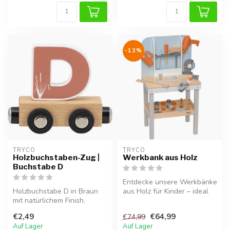
-13%
TRYCO
TRYCO
Holzbuchstaben-Zug |
Werkbank aus Holz
Buchstabe D
Entdecke unsere Werkbänke
Holzbuchstabe D in Braun
aus Holz für Kinder – ideal
mit natürlichem Finish.
zum Hämmern, Schrauben
Perfekt für Namenszüge
und...
€2,49
€64,99
€74,99
oder als...
Auf Lager
Auf Lager