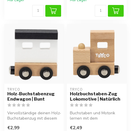
Auf Lager
Auf Lager
TRYCO
TRYCO
Holz-Buchstabenzug
Holzbuchstaben-Zug
Endwagon | Bunt
Lokomotive | Natürlich
Vervollständige deinen Holz-
Buchstaben und Motorik
Buchstabenzug mit diesem
lernen mit dem
bunten Endwagon.
Holzbuchstabenzug
€2,99
€2,49
Lokomotive in Naturfarbe...