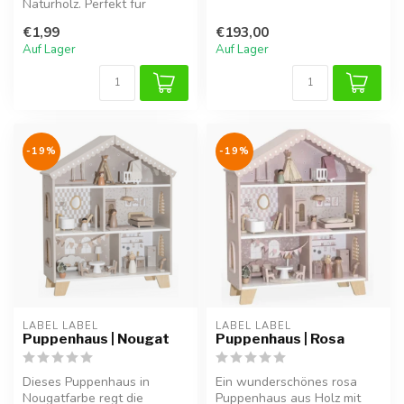
Naturholz. Perfekt für
stundenlang kreatives
Namenszüge oder als
Spielen und Rol...
€1,99
€193,00
Dekoration i...
Auf Lager
Auf Lager
-19%
-19%
LABEL LABEL
LABEL LABEL
Puppenhaus | Nougat
Puppenhaus | Rosa
Dieses Puppenhaus in
Ein wunderschönes rosa
Nougatfarbe regt die
Puppenhaus aus Holz mit