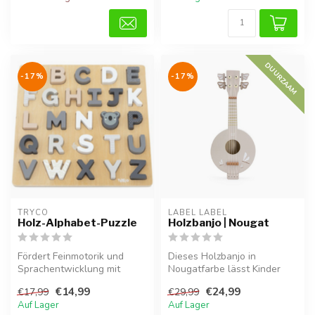
DUURZAAM
-17%
-17%
TRYCO
LABEL LABEL
Holz-Alphabet-Puzzle
Holzbanjo | Nougat
Fördert Feinmotorik und
Dieses Holzbanjo in
Sprachentwicklung mit
Nougatfarbe lässt Kinder
Holzbuchstaben von A bis Z.
spielerisch Musik entdecken
€14,99
€24,99
€17,99
€29,99
und för...
Auf Lager
Auf Lager