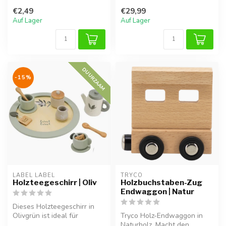
...
Nougatfarbe kann dein Kind
€2,49
€29,99
seine eigenen Kaf...
Auf Lager
Auf Lager
DUURZAAM
-15%
LABEL LABEL
TRYCO
Holzteegeschirr | Oliv
Holzbuchstaben-Zug
Endwaggon | Natur
Dieses Holzteegeschirr in
Olivgrün ist ideal für
Tryco Holz-Endwaggon in
fantasievolles Spielen und
Naturholz. Macht den