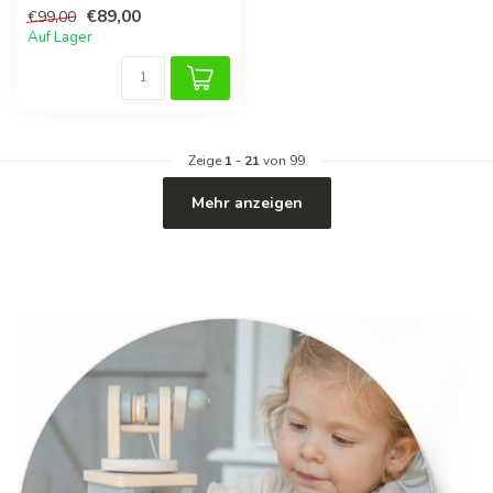
Kreativität Ihres Kindes.
€89,00
€99,00
Hergeste...
Auf Lager
Zeige
1
-
21
von 99
Mehr anzeigen