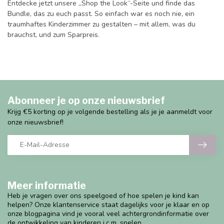
Entdecke jetzt unsere „Shop the Look“-Seite und finde das
Bundle, das zu euch passt. So einfach war es noch nie, ein
traumhaftes Kinderzimmer zu gestalten – mit allem, was du
brauchst, und zum Sparpreis.
Abonneer je op onze nieuwsbrief
Krijg €5 korting op je volgende bestelling als je je aanmeldt voor
onze nieuwsbrief!
Meer informatie
Heb je vragen over ons speelgoed of hoe spelen je kind kan
helpen? Onze klantenservice staat dagelijks voor je klaar en op
onze blogpagina vind je vooral veel achtergrondinformatie over
de ontwikkeling van kinderen i.c.m. spelen.