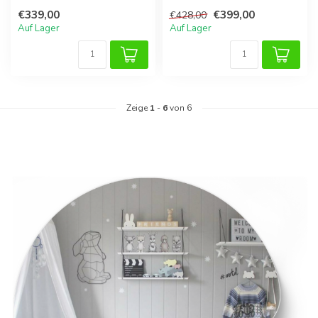
Schaumstoffrutsche XXL in
€339,00
€399,00
€428,00
Pastel Sea...
Auf Lager
Auf Lager
Zeige
1
-
6
von 6