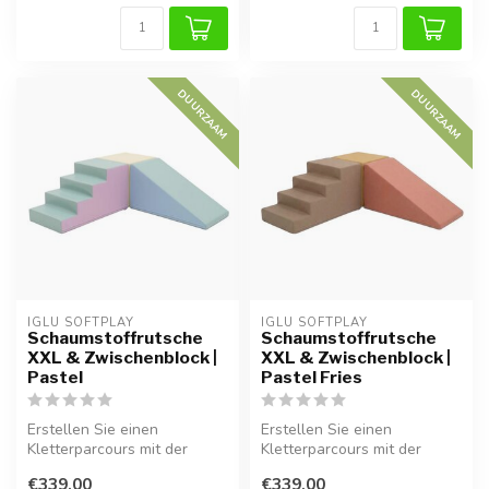
DUURZAAM
DUURZAAM
IGLU SOFTPLAY
IGLU SOFTPLAY
Schaumstoffrutsche
Schaumstoffrutsche
XXL & Zwischenblock |
XXL & Zwischenblock |
Pastel
Pastel Fries
Erstellen Sie einen
Erstellen Sie einen
Kletterparcours mit der
Kletterparcours mit der
Schaumstoffrutsche XXL in
Schaumstoffrutsche XXL in
€339,00
€339,00
Pastel . D...
Pastel fri...