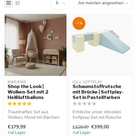
-7%
MARJEMS
IGLU SOFTPLAY
Shop the Look |
Schaumstoffrutsche
Wolken-Set mit 2
mit Brücke | Softplay-
Heißluftballons
Set in Pastellfarben
Traumhaftes Set aus
Entdecke unser stilvolles
Wolken, Mond mit Bärchen
Softplay-Set mit Rutsche
und Luftballons M & L.
und Brücke aus weichem
€179,99
€399,00
€428,00
Handgefertig...
Schaum...
Auf Lager
Auf Lager