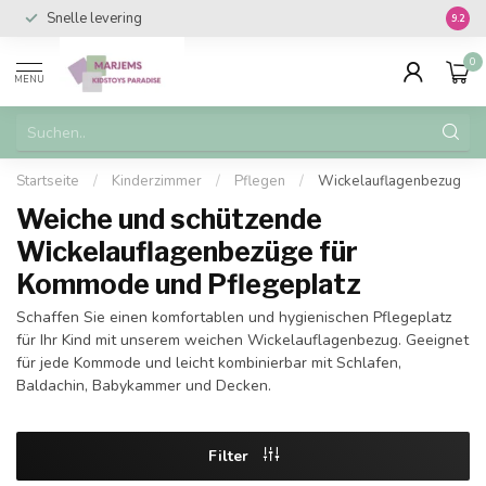
Snelle levering
Vanaf 
9.2
0
MENU
Startseite
/
Kinderzimmer
/
Pflegen
/
Wickelauflagenbezug
Weiche und schützende
Wickelauflagenbezüge für
Kommode und Pflegeplatz
Schaffen Sie einen komfortablen und hygienischen Pflegeplatz
für Ihr Kind mit unserem weichen Wickelauflagenbezug. Geeignet
für jede Kommode und leicht kombinierbar mit Schlafen,
Baldachin, Babykammer und Decken.
Filter