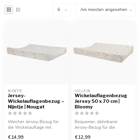
NIJNTJE
JOLLEIN
Jersey-
Wickelauflagenbezug
Wickelauflagenbezug –
Jersey 50 x 70 cm |
Nijntje | Nougat
Bloomy
Weicher Jersey-Bezug für
Bequemer, dehnbarer
die Wickelauflage mit
Jersey-Bezug für die
niedlichem Nijntje-Motiv.
Wickelauflage – weich und
€14,99
€12,99
atmungsaktiv.