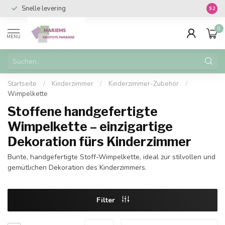
Snelle levering
Vanaf 
9.2
0
MENU
Startseite
/
Kinderzimmer
/
Kinderzimmer-Zubehör
/
Wimpelkette
Stoffene handgefertigte
Wimpelkette – einzigartige
Dekoration fürs Kinderzimmer
Bunte, handgefertigte Stoff-Wimpelkette, ideal zur stilvollen und
gemütlichen Dekoration des Kinderzimmers.
Filter