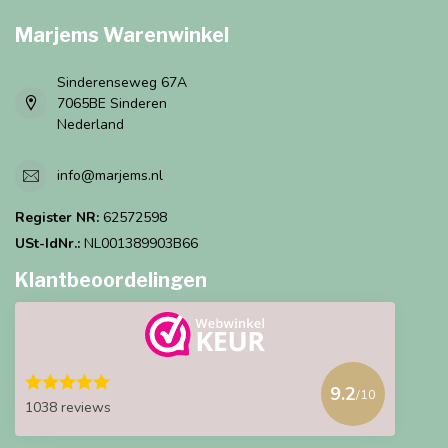
Marjems Warenwinkel
Sinderenseweg 67A
7065BE Sinderen
Nederland
info@marjems.nl
Register NR:
62572598
USt-IdNr.:
NL001389903B66
Klantbeoordelingen
9.2
/10
1038 reviews