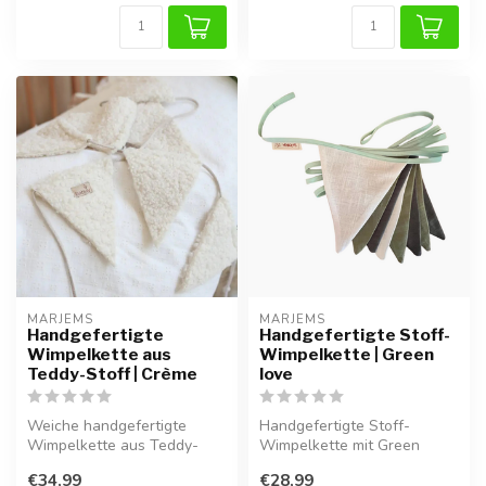
MARJEMS
MARJEMS
Handgefertigte
Handgefertigte Stoff-
Wimpelkette aus
Wimpelkette | Green
Teddy-Stoff | Crème
love
Weiche handgefertigte
Handgefertigte Stoff-
Wimpelkette aus Teddy-
Wimpelkette mit Green
Stoff in Taupe, ideal als
Love-Motiv, ideal zur
€34,99
€28,99
Deko über ...
stilvollen Deko...