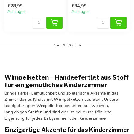
Stoff in Taupe, ideal als
€28,99
€34,99
Deko über ...
Auf Lager
Auf Lager
Zeige
1
-
6
von 6
Wimpelketten – Handgefertigt aus Stoff
für ein gemütliches Kinderzimmer
Bringe Farbe, Gemütlichkeit und spielerische Akzente in das
Zimmer deines Kindes mit
Wimpelketten
aus Stoff. Unsere
handgefertigten Wimpelketten bestehen aus weichen,
langlebigen Stoffen und sind eine stilvolle und fröhliche
Ergänzung für jedes
Babyzimmer
oder
Kinderzimmer
.
Einzigartige Akzente für das Kinderzimmer