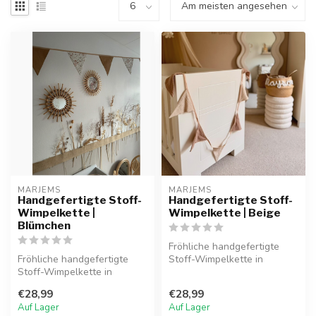
MARJEMS
MARJEMS
Handgefertigte Stoff-
Handgefertigte Stoff-
Wimpelkette |
Wimpelkette | Beige
Blümchen
Fröhliche handgefertigte
Fröhliche handgefertigte
Stoff-Wimpelkette in
Stoff-Wimpelkette in
Beigetönen, ideal zum
Beigetönen, ideal zum
stilvollen D...
€28,99
€28,99
stilvollen D...
Auf Lager
Auf Lager