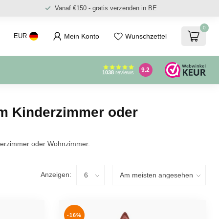
Vanaf €150.- gratis verzenden in BE
0
Mein Konto
Wunschzettel
EUR
9.2
1038
reviews
im Kinderzimmer oder
inderzimmer oder Wohnzimmer.
Anzeigen:
-16%