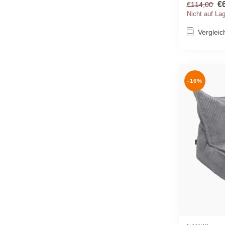
€
€114,00
Nicht auf La
Vergleic
-16%