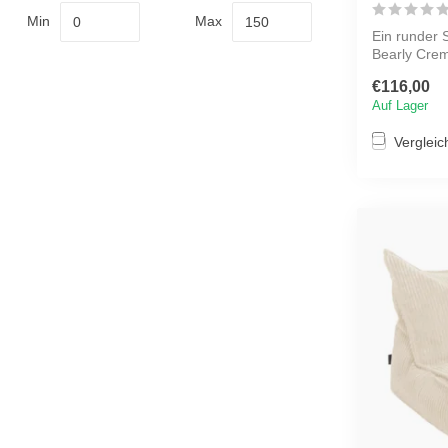
Min
Max
Ein runder S
Bearly Crem
zugleic...
€116,00
Auf Lager
Vergleic