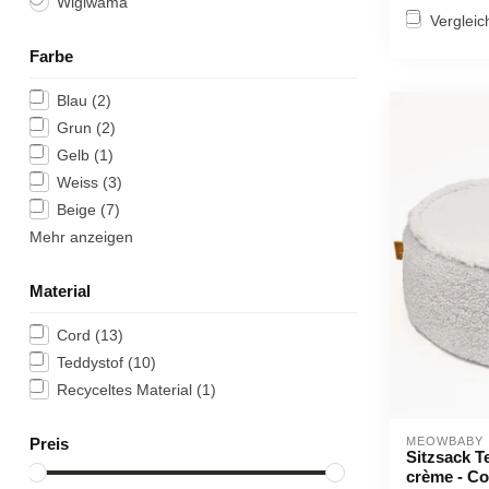
Wigiwama
Vergleic
Farbe
Blau
(2)
Grun
(2)
Gelb
(1)
Weiss
(3)
Beige
(7)
Mehr anzeigen
Material
Cord
(13)
Teddystof
(10)
Recyceltes Material
(1)
Preis
MEOWBABY
Sitzsack T
crème - C