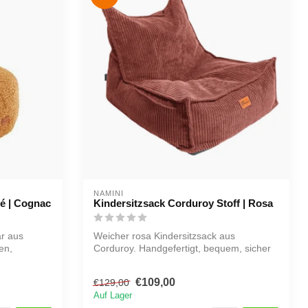
NAMINI
lé | Cognac
Kindersitzsack Corduroy Stoff | Rosa
är aus
Weicher rosa Kindersitzsack aus
en,
Corduroy. Handgefertigt, bequem, sicher
und mit ...
€109,00
€129,00
Auf Lager