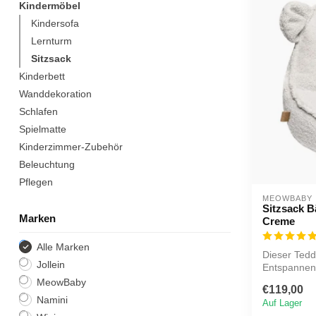
Kindermöbel
Kindersofa
Lernturm
Sitzsack
Kinderbett
Wanddekoration
Schlafen
Spielmatte
Kinderzimmer-Zubehör
Beleuchtung
Pflegen
MEOWBABY
Sitzsack B
Marken
Creme
Alle Marken
Dieser Tedd
Jollein
Entspannen
Bea...
MeowBaby
€119,00
Namini
Auf Lager