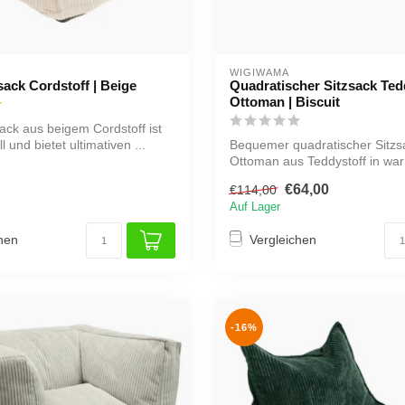
WIGIWAMA
sack Cordstoff | Beige
Quadratischer Sitzsack Ted
Ottoman | Biscuit
sack aus beigem Cordstoff ist
ll und bietet ultimativen ...
Bequemer quadratischer Sitzs
Ottoman aus Teddystoff in wa
Biscuitfarbe. G...
€64,00
€114,00
Auf Lager
hen
Vergleichen
-16%