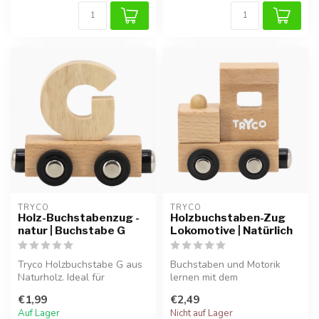
TRYCO
TRYCO
Holz-Buchstabenzug -
Holzbuchstaben-Zug
natur | Buchstabe G
Lokomotive | Natürlich
Tryco Holzbuchstabe G aus
Buchstaben und Motorik
Naturholz. Ideal für
lernen mit dem
Namenszüge, Dekoration
Holzbuchstabenzug
€1,99
€2,49
oder als G...
Lokomotive in Naturfarbe...
Auf Lager
Nicht auf Lager