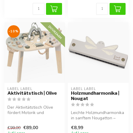
DUURZAAM
-10%
LABEL LABEL
LABEL LABEL
Aktivitätstisch | Olive
Holzmundharmonika |
Nougat
Der Aktivitätstisch Olive
fördert Motorik und
Leichte Holzmundharmonika
Kreativität Ihres Kindes.
in sanftem Nougatton –
Hergeste...
ideal zum Spielen.
€89,00
€8,99
€99,00