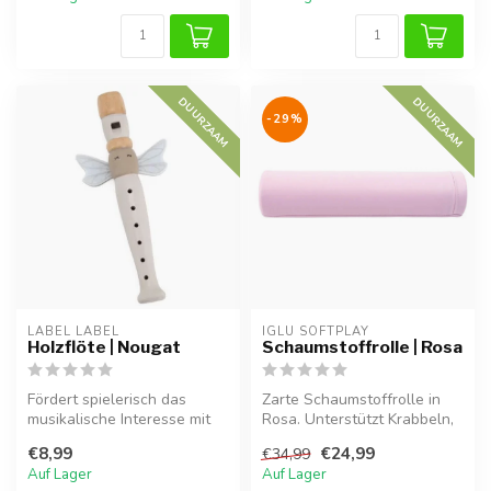
DUURZAAM
DUURZAAM
-29%
LABEL LABEL
IGLU SOFTPLAY
Holzflöte | Nougat
Schaumstoffrolle | Rosa
Fördert spielerisch das
Zarte Schaumstoffrolle in
musikalische Interesse mit
Rosa. Unterstützt Krabbeln,
dieser stilvollen Holzflöte.
Gleichgewicht und spieleri...
€8,99
€24,99
€34,99
Auf Lager
Auf Lager