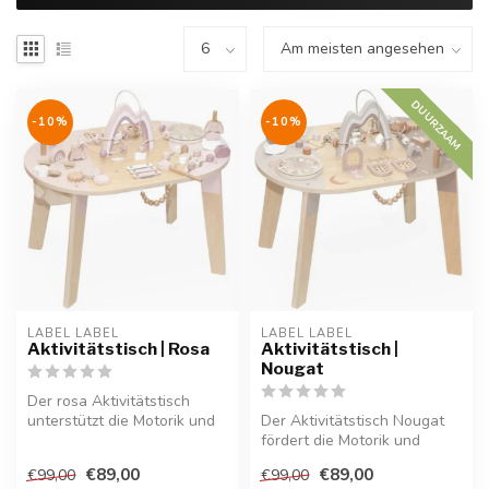
DUURZAAM
-10%
-10%
LABEL LABEL
LABEL LABEL
Aktivitätstisch | Rosa
Aktivitätstisch |
Nougat
Der rosa Aktivitätstisch
unterstützt die Motorik und
Der Aktivitätstisch Nougat
Fantasie Ihres Kindes. Aus ...
fördert die Motorik und
Kreativität von Kindern auf
€89,00
€89,00
€99,00
€99,00
s...