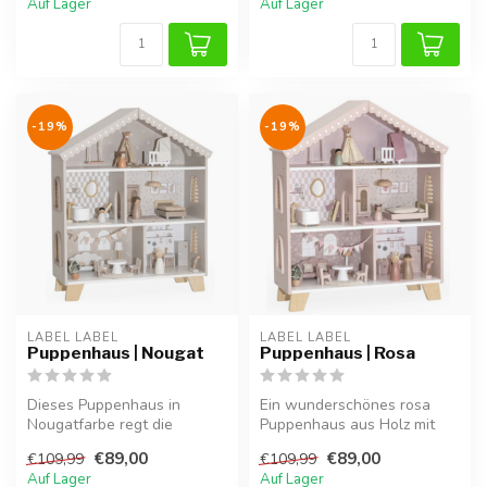
Auf Lager
Auf Lager
-19%
-19%
LABEL LABEL
LABEL LABEL
Puppenhaus | Nougat
Puppenhaus | Rosa
Dieses Puppenhaus in
Ein wunderschönes rosa
Nougatfarbe regt die
Puppenhaus aus Holz mit
Fantasie und das Rollenspiel
liebevollen Details. Regt die
€89,00
€89,00
€109,99
€109,99
an. Aus H...
Fan...
Auf Lager
Auf Lager