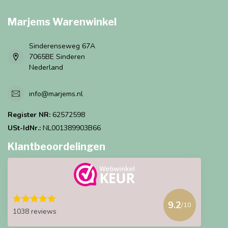
Marjems Warenwinkel
Sinderenseweg 67A
7065BE Sinderen
Nederland
info@marjems.nl
Register NR:
62572598
USt-IdNr.:
NL001389903B66
Klantbeoordelingen
9.2
/10
1038 reviews