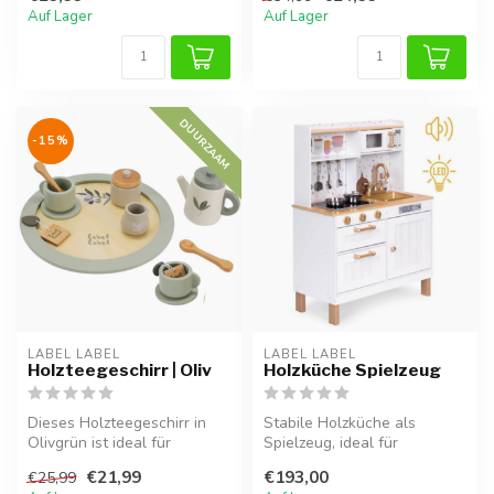
Auf Lager
Auf Lager
DUURZAAM
-15%
LABEL LABEL
LABEL LABEL
Holzteegeschirr | Oliv
Holzküche Spielzeug
Dieses Holzteegeschirr in
Stabile Holzküche als
Olivgrün ist ideal für
Spielzeug, ideal für
fantasievolles Spielen und
stundenlang kreatives
€21,99
€193,00
€25,99
mach...
Spielen und Rol...