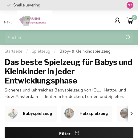
Snelle levering
Vanaf 
9.2
0
MENU
Startseite
/
Spielzeug
/
Baby- & Kleinkindspielzeug
Das beste Spielzeug für Babys und
Kleinkinder in jeder
Entwicklungsphase
Sicheres und lehrreiches Babyspielzeug von IGLU, Nattou und
Flow Amsterdam – ideal zum Entdecken, Lernen und Spielen.
Babyspielzeug
Holzspielzeug
S
Filter