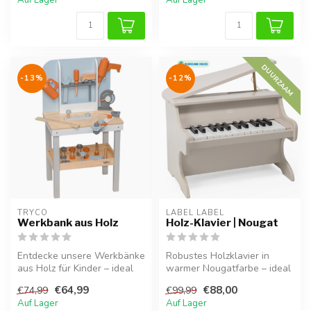
DUURZAAM
-13%
-12%
TRYCO
LABEL LABEL
Werkbank aus Holz
Holz-Klavier | Nougat
Entdecke unsere Werkbänke
Robustes Holzklavier in
aus Holz für Kinder – ideal
warmer Nougatfarbe – ideal
zum Hämmern, Schrauben
für musikalische Kleinkinder.
€64,99
€88,00
€74,99
€99,99
und...
Auf Lager
Auf Lager