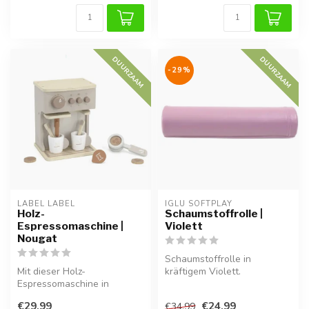
DUURZAAM
DUURZAAM
-29%
LABEL LABEL
IGLU SOFTPLAY
Holz-
Schaumstoffrolle |
Espressomaschine |
Violett
Nougat
Schaumstoffrolle in
Mit dieser Holz-
kräftigem Violett.
Espressomaschine in
Unterstützt Gleichgewicht,
Nougatfarbe kann dein Kind
Bewegung und s...
€29,99
€24,99
€34,99
seine eigenen Kaf...