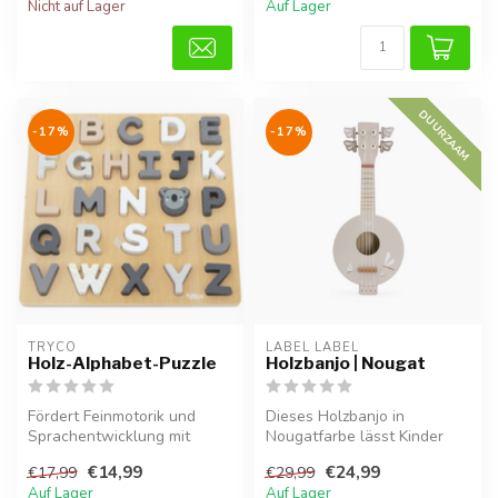
Nicht auf Lager
Auf Lager
DUURZAAM
-17%
-17%
TRYCO
LABEL LABEL
Holz-Alphabet-Puzzle
Holzbanjo | Nougat
Fördert Feinmotorik und
Dieses Holzbanjo in
Sprachentwicklung mit
Nougatfarbe lässt Kinder
Holzbuchstaben von A bis Z.
spielerisch Musik entdecken
€14,99
€24,99
€17,99
€29,99
und för...
Auf Lager
Auf Lager