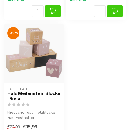
Auf Lager
Auf Lager
-30%
LABEL LABEL
Holz Meilenstein Blöcke
| Rosa
Niedliche rosa Holzblöcke
zum Festhalten
unvergesslicher Baby-
€15,99
€22,99
Momente.