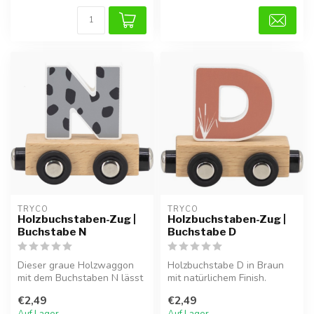
TRYCO
TRYCO
Holzbuchstaben-Zug |
Holzbuchstaben-Zug |
Buchstabe N
Buchstabe D
Dieser graue Holzwaggon
Holzbuchstabe D in Braun
mit dem Buchstaben N lässt
mit natürlichem Finish.
sich durch Magnete leicht an
Perfekt für Namenszüge
€2,49
€2,49
...
oder als...
Auf Lager
Auf Lager