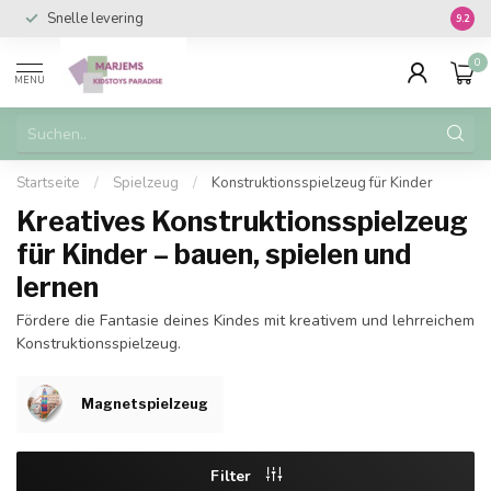
Snelle levering
Vanaf 
9.2
0
MENU
Startseite
/
Spielzeug
/
Konstruktionsspielzeug für Kinder
Kreatives Konstruktionsspielzeug
für Kinder – bauen, spielen und
lernen
Fördere die Fantasie deines Kindes mit kreativem und lehrreichem
Konstruktionsspielzeug.
Magnetspielzeug
Filter