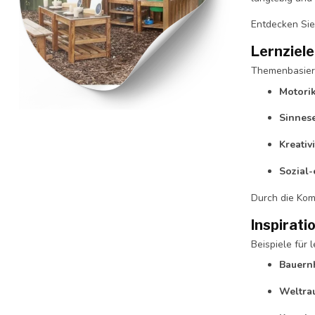
Entdecken Sie
Lernziel
Themenbasiert
Motori
Sinnes
Kreativ
Sozial
Durch die Kom
Inspirat
Beispiele für 
Bauernh
Weltra