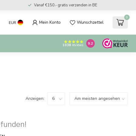
Vanaf €150.- gratis verzenden in BE
0
Mein Konto
Wunschzettel
EUR
9.2
1038
reviews
Anzeigen:
efunden!