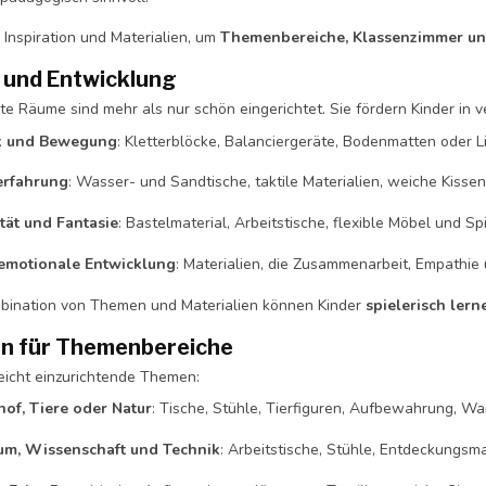
 Inspiration und Materialien, um
Themenbereiche, Klassenzimmer un
e und Entwicklung
e Räume sind mehr als nur schön eingerichtet. Sie fördern Kinder in 
k und Bewegung
: Kletterblöcke, Balanciergeräte, Bodenmatten oder 
erfahrung
: Wasser- und Sandtische, taktile Materialien, weiche Kisse
ität und Fantasie
: Bastelmaterial, Arbeitstische, flexible Möbel und Sp
-emotionale Entwicklung
: Materialien, die Zusammenarbeit, Empathi
bination von Themen und Materialien können Kinder
spielerisch ler
ion für Themenbereiche
leicht einzurichtende Themen:
of, Tiere oder Natur
: Tische, Stühle, Tierfiguren, Aufbewahrung, 
um, Wissenschaft und Technik
: Arbeitstische, Stühle, Entdeckungsma