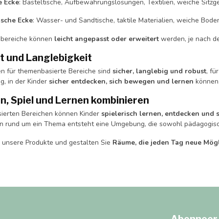
e Ecke
: Basteltische, Aufbewahrungslösungen, Textilien, weiche Sitzg
ische Ecke
: Wasser- und Sandtische, taktile Materialien, weiche Bode
bereiche können
leicht angepasst oder erweitert
werden, je nach de
t und Langlebigkeit
ien für themenbasierte Bereiche sind
sicher, langlebig und robust
, fü
, in der Kinder
sicher entdecken, sich bewegen und lernen
können
on, Spiel und Lernen kombinieren
ierten Bereichen können Kinder
spielerisch lernen, entdecken und 
n rund um ein Thema entsteht eine Umgebung, die sowohl pädagogisch s
 unsere Produkte und gestalten Sie
Räume, die jeden Tag neue Mögl
Abonneer 