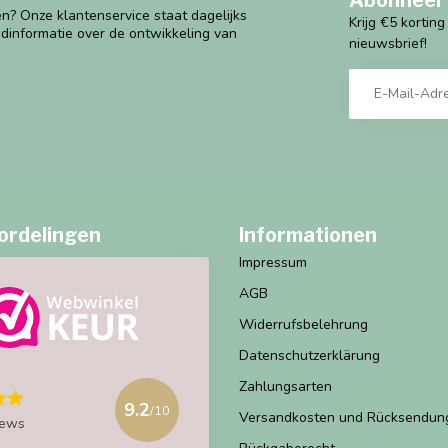
n? Onze klantenservice staat dagelijks
Krijg €5 kortin
ndinformatie over de ontwikkeling van
nieuwsbrief!
ordelingen
Informationen
Impressum
AGB
Widerrufsbelehrung
Datenschutzerklärung
Zahlungsarten
9.2
/10
Versandkosten und Rücksendun
iews