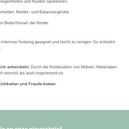
elegenheiten und flexible Spielecken.
nmatten, Kletter- und Balanciergeräte.
n Bedürfnissen der Kinder.
r intensive Nutzung geeignet und leicht zu reinigen. So entsteht
.
sich entwickeln
. Durch die Kombination von Möbeln, Materialien
innvoll als auch inspirierend ist.
ichkeiten und Freude bieten
.
je op onze nieuwsbrief