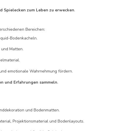
d Spielecken zum Leben zu erwecken
.
verschiedenen Bereichen:
Liquid-Bodenkacheln.
n und Matten.
ielmaterial.
e und emotionale Wahrnehmung fördern.
nen und Erfahrungen sammeln
.
Wanddekoration und Bodenmatten.
terial, Projektionsmaterial und Bodenlayouts.