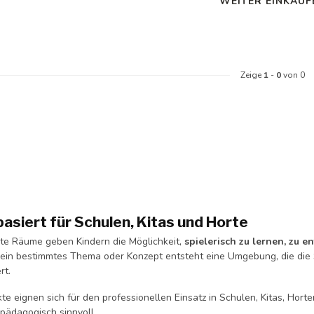
WEITER EINKAUF
Zeige
1
-
0
von 0
siert für Schulen, Kitas und Horte
e Räume geben Kindern die Möglichkeit,
spielerisch zu lernen, zu 
ein bestimmtes Thema oder Konzept entsteht eine Umgebung, die die Si
rt.
e eignen sich für den professionellen Einsatz in Schulen, Kitas, Horte
 pädagogisch sinnvoll.