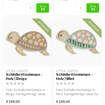
DUURZAAM
DUURZAAM
LITTLE LIGHTS
LITTLE LIGHTS
Schildkrötenlampe -
Schildkrötenlampe -
Holz | Beige
Holz | Mint
Holz-Schildkrötenlampe in
Holz-Schildkrötenlampe in
Beige, handgefertigt, ideal
Mint, handgefertigt, ideal für
für eine warme und
eine warme und gemütlic...
€199,00
€199,00
gemütli...