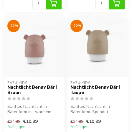
-20%
-20%
ZAZU KIDS
ZAZU KIDS
Nachtlicht Benny Bär |
Nachtlicht Benny Bär |
Braun
Taupe
Sanftes Nachtlicht in
Sanftes Nachtlicht in
Bärenform mit warmem
Bärenform. Spendet
braunem Licht. Hilft Kindern
beruhigendes Licht und
€19,99
€19,99
€24,99
€24,99
beim ent...
unterstützt ruhi...
Auf Lager
Auf Lager