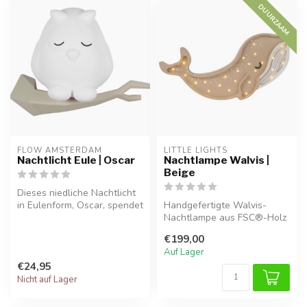
DUURZAAM
FLOW AMSTERDAM
LITTLE LIGHTS
Nachtlicht Eule | Oscar
Nachtlampe Walvis |
Beige
Dieses niedliche Nachtlicht
in Eulenform, Oscar, spendet
Handgefertigte Walvis-
sanftes Licht und sorgt...
Nachtlampe aus FSC®-Holz
mit warmem LED-Licht,
€199,00
dimmbar und...
Auf Lager
€24,95
Nicht auf Lager