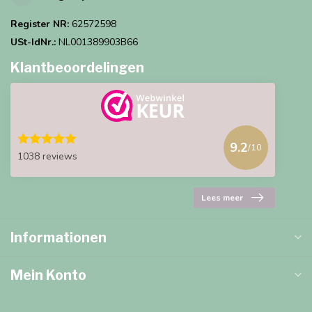
Register NR:
62572598
USt-IdNr.:
NL001389903B66
Klantbeoordelingen
9.2
/10
1038 reviews
Lees meer
Informationen
Mein Konto