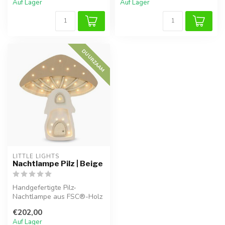
Auf Lager
Auf Lager
DUURZAAM
LITTLE LIGHTS
Nachtlampe Pilz | Beige
Handgefertigte Pilz-
Nachtlampe aus FSC®-Holz
in Beige, dimmbar und
€202,00
kindersicher....
Auf Lager