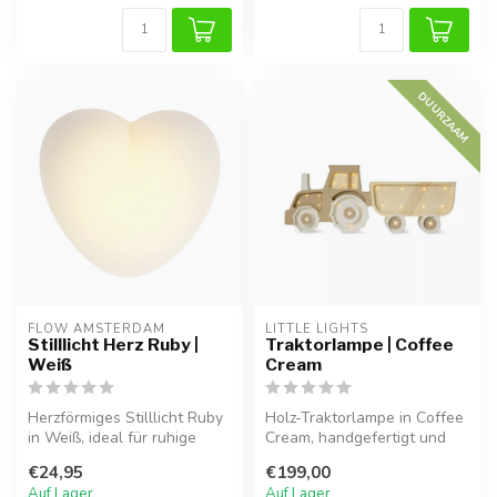
DUURZAAM
FLOW AMSTERDAM
LITTLE LIGHTS
Stilllicht Herz Ruby |
Traktorlampe | Coffee
Weiß
Cream
Herzförmiges Stilllicht Ruby
Holz-Traktorlampe in Coffee
in Weiß, ideal für ruhige
Cream, handgefertigt und
Nächte.
perfekt für ein warmes,
€24,95
€199,00
gem...
Auf Lager
Auf Lager