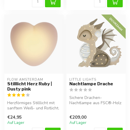
DUURZAAM
FLOW AMSTERDAM
LITTLE LIGHTS
Stilllicht Herz Ruby |
Nachtlampe Drache
Dusty pink
Sichere Drachen-
Herzförmiges Stilllicht mit
Nachtlampe aus FSC®-Holz
sanftem Weiß- und Rotlicht.
mit warmem LED-Licht,
Touch-Steuerung, aufladb...
dimmbar und kinde...
€24,95
€209,00
Auf Lager
Auf Lager