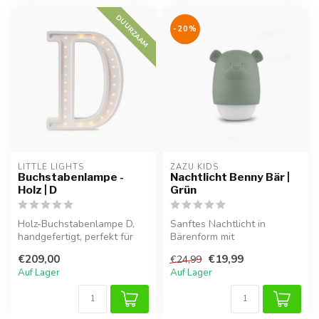
DUURZAAM
-20%
LITTLE LIGHTS
ZAZU KIDS
Buchstabenlampe -
Nachtlicht Benny Bär |
Holz | D
Grün
Holz-Buchstabenlampe D,
Sanftes Nachtlicht in
handgefertigt, perfekt für
Bärenform mit
eine warme Atmosphäre im
beruhigendem grünem Licht.
€209,00
€19,99
€24,99
Kind...
Unterstützt Kinde...
Auf Lager
Auf Lager