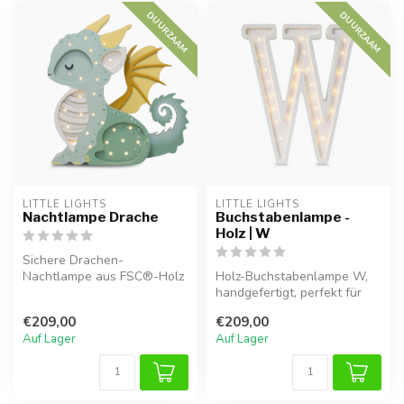
DUURZAAM
DUURZAAM
LITTLE LIGHTS
LITTLE LIGHTS
Nachtlampe Drache
Buchstabenlampe -
Holz | W
Sichere Drachen-
Nachtlampe aus FSC®-Holz
Holz-Buchstabenlampe W,
mit warmem LED-Licht,
handgefertigt, perfekt für
dimmbar und kinde...
eine warme Atmosphäre im
€209,00
€209,00
Kind...
Auf Lager
Auf Lager