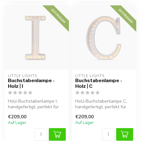
DUURZAAM
DUURZAAM
LITTLE LIGHTS
LITTLE LIGHTS
Buchstabenlampe -
Buchstabenlampe -
Holz | I
Holz | C
Holz-Buchstabenlampe I,
Holz-Buchstabenlampe C,
handgefertigt, perfekt für
handgefertigt, perfekt für
eine warme Atmosphäre im
eine warme Atmosphäre im
€209,00
€209,00
Kind...
Kind...
Auf Lager
Auf Lager