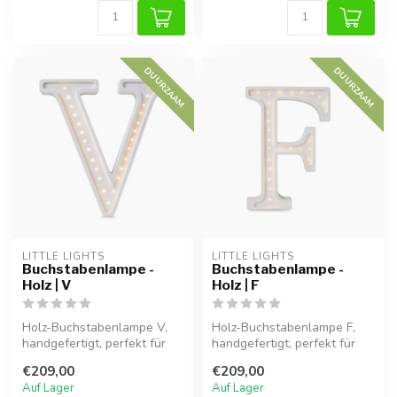
DUURZAAM
DUURZAAM
LITTLE LIGHTS
LITTLE LIGHTS
Buchstabenlampe -
Buchstabenlampe -
Holz | V
Holz | F
Holz-Buchstabenlampe V,
Holz-Buchstabenlampe F,
handgefertigt, perfekt für
handgefertigt, perfekt für
eine warme Atmosphäre im
eine warme Atmosphäre im
€209,00
€209,00
Kind...
Kind...
Auf Lager
Auf Lager