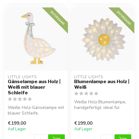
DUURZAAM
DUURZAAM
LITTLE LIGHTS
LITTLE LIGHTS
Gänselampe aus Holz |
Blumenlampe aus Holz |
Weiß mit blauer
Weiß
Schleife
Weiße Holz-Blumenlampe,
Weiße Holz-Gänselampe mit
handgefertigt, ideal für
blauer Schleife,
stimmungsvolle Beleuchtung
handgefertigt, ideal für
im K...
€199,00
€199,00
stimmungsvol...
Auf Lager
Auf Lager