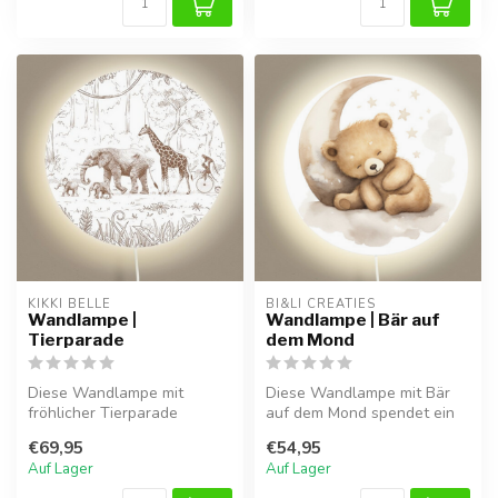
KIKKI BELLE
BI&LI CREATIES
Wandlampe |
Wandlampe | Bär auf
Tierparade
dem Mond
Diese Wandlampe mit
Diese Wandlampe mit Bär
fröhlicher Tierparade
auf dem Mond spendet ein
spendet sanftes Licht und
sanftes, warmes Licht und
€69,95
€54,95
schafft eine...
sorgt...
Auf Lager
Auf Lager