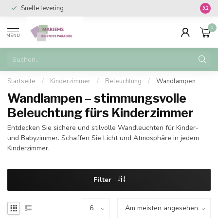
Snelle levering
Vanaf 
9.2
0
MENU
Startseite
/
Kinderzimmer
/
Beleuchtung
/
Wandlampen
Wandlampen – stimmungsvolle
Beleuchtung fürs Kinderzimmer
Entdecken Sie sichere und stilvolle Wandleuchten für Kinder-
und Babyzimmer. Schaffen Sie Licht und Atmosphäre in jedem
Kinderzimmer.
Filter