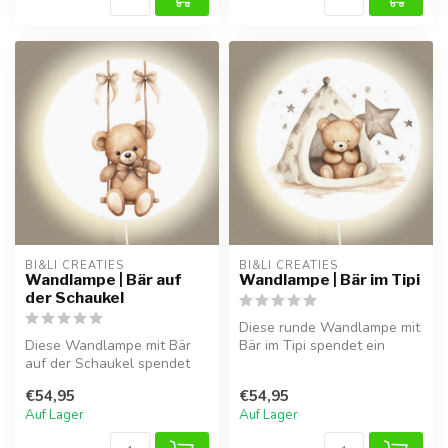
BI&LI CREATIES
BI&LI CREATIES
Wandlampe | Bär auf
Wandlampe | Bär im Tipi
der Schaukel
Diese runde Wandlampe mit
Diese Wandlampe mit Bär
Bär im Tipi spendet ein
auf der Schaukel spendet
sanftes, warmes Licht und
sanftes Licht und schafft
sorg...
€54,95
€54,95
eine ...
Auf Lager
Auf Lager