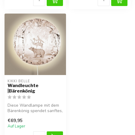
KIKKI BELLE
Wandleuchte
|Bärenkönig
Diese Wandlampe mit dem
Bärenkönig spendet sanftes,
warmes Licht und sorgt für
€69,95
e...
Auf Lager