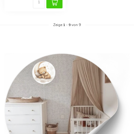
Zeige
1
-
9
von 9