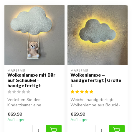
MARJEMS
MARJEMS
Wolkenlampe mit Bär
Wolkenlampe –
auf Schaukel -
handgefertigt | Größe
handgefertigt
L
Verleihen Sie dem
Weiche, handgefertigte
Kinderzimmer eine
Wolkenlampe aus Bouclé-
traumhafte Atmosphäre mit
Stoff mit warmer LED-
€69,99
€69,99
dieser handgeferti...
Beleuchtung. ...
Auf Lager
Auf Lager