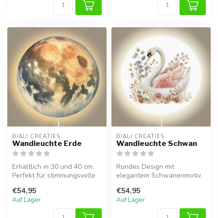
BI&LI CREATIES
BI&LI CREATIES
Wandleuchte Erde
Wandleuchte Schwan
Erhältlich in 30 und 40 cm.
Rundes Design mit
Perfekt für stimmungsvolle
elegantem Schwanenmotiv.
Beleuchtung im Baby- oder...
Erhältlich in 30 und 40 cm,
€54,95
€54,95
ideal für...
Auf Lager
Auf Lager