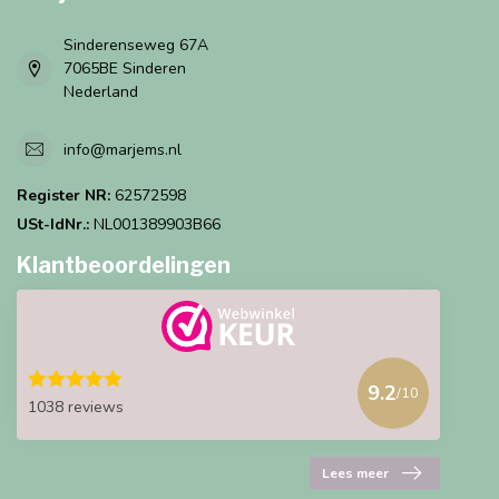
Sinderenseweg 67A
7065BE Sinderen
Nederland
info@marjems.nl
Register NR:
62572598
USt-IdNr.:
NL001389903B66
Klantbeoordelingen
9.2
/10
1038 reviews
Lees meer