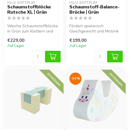
IGLU SOFTPLAY
IGLU SOFTPLAY
Schaumstoffblöcke
Schaumstoff-Balance-
Rutsche XL | Grün
Brücke | Grün
Weiche Schaumstoffblöcke
Fördert spielerisch
in Grün zum Klettern und
Gleichgewicht und Motorik
Rutschen. Fördert Motorik,
von Kindern. Perfekt für das
€229,00
€199,00
Gle...
Kinde...
Auf Lager
Auf Lager
DUURZAAM
DUURZAAM
-50%