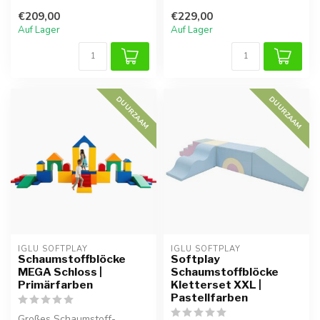
stundenlangen Spielspaß.
Kindern sicheren Spielspaß
€209,00
€229,00
Ideal zum...
un...
Auf Lager
Auf Lager
DUURZAAM
DUURZAAM
IGLU SOFTPLAY
IGLU SOFTPLAY
Schaumstoffblöcke
Softplay
MEGA Schloss |
Schaumstoffblöcke
Primärfarben
Kletterset XXL |
Pastellfarben
Großes Schaumstoff-