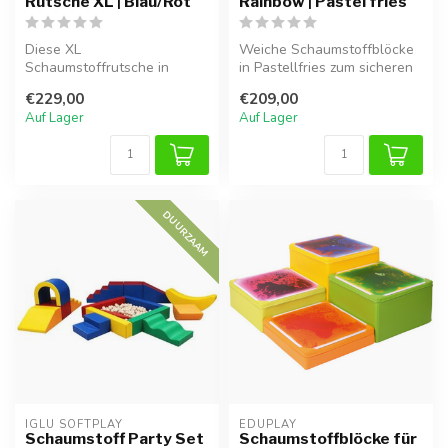
Rutsche XL | Blau/Rot
Rainbow | Pastel fries
Diese XL
Weiche Schaumstoffblöcke
Schaumstoffrutsche in
in Pastellfries zum sicheren
Blau/Rot besteht aus Treppe
Klettern, Bauen und Stapel...
€229,00
€209,00
und Rutsche und ist i...
Auf Lager
Auf Lager
DUURZAAM
IGLU SOFTPLAY
EDUPLAY
Schaumstoff Party Set
Schaumstoffblöcke für