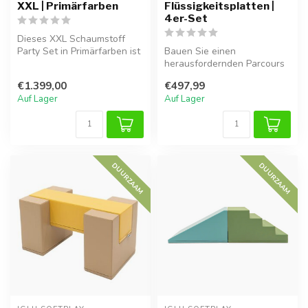
XXL | Primärfarben
Flüssigkeitsplatten |
4er-Set
Dieses XXL Schaumstoff
Party Set in Primärfarben ist
Bauen Sie einen
ideal für Kinder von 1 bis ...
herausfordernden Parcours
mit diesen extra stabilen
€1.399,00
€497,99
Schaumstoffb...
Auf Lager
Auf Lager
DUURZAAM
DUURZAAM