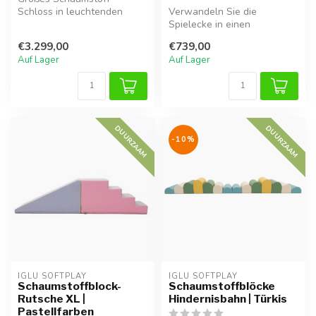
Schloss in leuchtenden
Verwandeln Sie die
Primärfarben, perfekt für
Spielecke in einen
fantasievoll...
herausfordernden Parcours
€3.299,00
€739,00
mit diesem 5-tei...
Auf Lager
Auf Lager
DUURZAAM
DUURZAAM
-10%
IGLU SOFTPLAY
IGLU SOFTPLAY
Schaumstoffblock-
Schaumstoffblöcke
Rutsche XL |
Hindernisbahn | Türkis
Pastellfarben