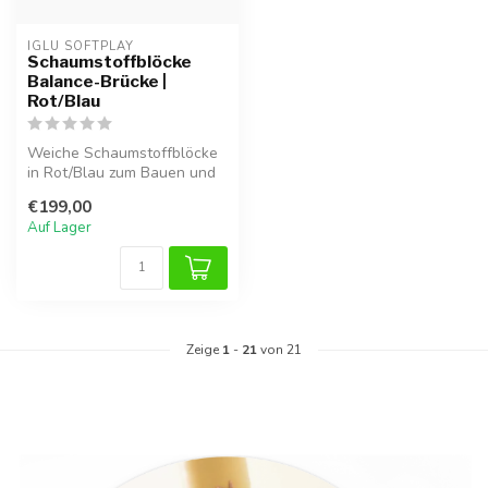
IGLU SOFTPLAY
Schaumstoffblöcke
Balance-Brücke |
Rot/Blau
Weiche Schaumstoffblöcke
in Rot/Blau zum Bauen und
Balancieren. Fördert
€199,00
Motorik,...
Auf Lager
Zeige
1
-
21
von 21