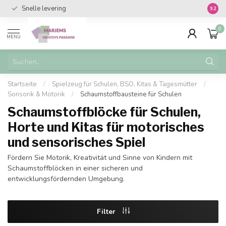
Snelle levering
Vanaf 
9.2
0
MENU
Startseite
/
Spielzeug für Schulen, BSO, Kitas & Tagesmütter
/
Sonsorik & Motorik
/
Schaumstoffbausteine für Schulen
Schaumstoffblöcke für Schulen,
Horte und Kitas für motorisches
und sensorisches Spiel
Fördern Sie Motorik, Kreativität und Sinne von Kindern mit
Schaumstoffblöcken in einer sicheren und
entwicklungsfördernden Umgebung.
Filter