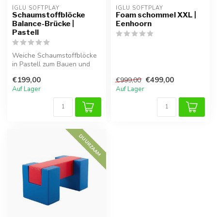
IGLU SOFTPLAY
IGLU SOFTPLAY
Schaumstoffblöcke
Foam schommel XXL |
Balance-Brücke |
Eenhoorn
Pastell
Weiche Schaumstoffblöcke
in Pastell zum Bauen und
Balancieren. Fördert Motorik,
€199,00
€499,00
€999,00
...
Auf Lager
Auf Lager
DUURZAAM