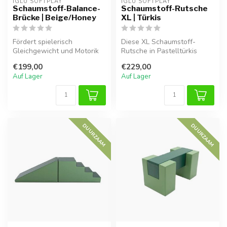
IGLU SOFTPLAY
IGLU SOFTPLAY
Schaumstoff-Balance-
Schaumstoff-Rutsche
Brücke | Beige/Honey
XL | Türkis
Fördert spielerisch
Diese XL Schaumstoff-
Gleichgewicht und Motorik
Rutsche in Pastelltürkis
von Kindern. Perfekt für das
bietet Kindern sicheren
€199,00
€229,00
Kinde...
Spielspaß ...
Auf Lager
Auf Lager
DUURZAAM
DUURZAAM