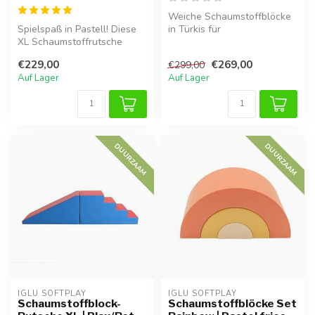
Weiche Schaumstoffblöcke
Spielspaß in Pastell! Diese
in Türkis für
XL Schaumstoffrutsche
Hindernisparcours. Fördert
besteht aus Treppe und
Motorik, Gleic...
€229,00
€269,00
€299,00
Rutsche...
Auf Lager
Auf Lager
DUURZAAM
DUURZAAM
IGLU SOFTPLAY
IGLU SOFTPLAY
Schaumstoffblock-
Schaumstoffblöcke Set