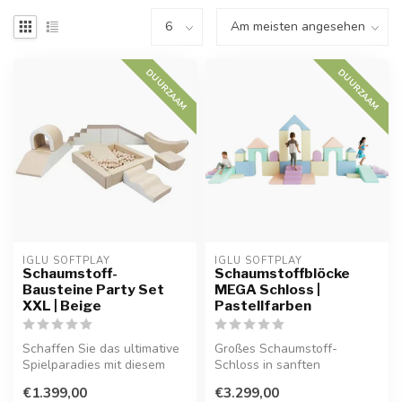
DUURZAAM
DUURZAAM
IGLU SOFTPLAY
IGLU SOFTPLAY
Schaumstoff-
Schaumstoffblöcke
Bausteine Party Set
MEGA Schloss |
XXL | Beige
Pastellfarben
Schaffen Sie das ultimative
Großes Schaumstoff-
Spielparadies mit diesem
Schloss in sanften
12-teiligen XXL
Pastellfarben, perfekt für
€1.399,00
€3.299,00
Schaumstoff...
fantasievolles ...