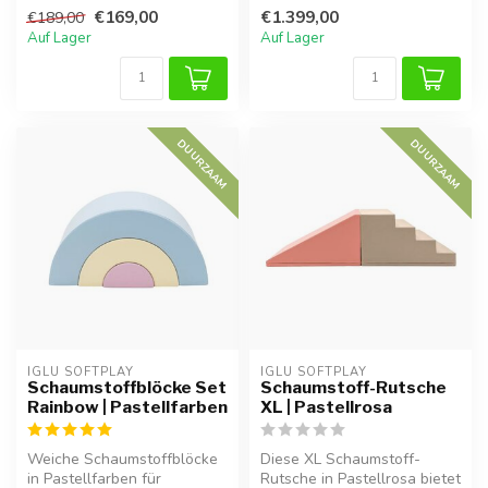
Hindernisparcours. Fördert
Rutschen und Fantasiespiel.
€169,00
€1.399,00
€189,00
Motorik, ...
Fö...
Auf Lager
Auf Lager
DUURZAAM
DUURZAAM
IGLU SOFTPLAY
IGLU SOFTPLAY
Schaumstoffblöcke Set
Schaumstoff-Rutsche
Rainbow | Pastellfarben
XL | Pastellrosa
Weiche Schaumstoffblöcke
Diese XL Schaumstoff-
in Pastellfarben für
Rutsche in Pastellrosa bietet