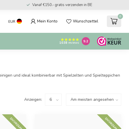
Vanaf €150.- gratis verzenden in BE
0
Mein Konto
Wunschzettel
EUR
9.2
1038
reviews
inigen und ideal kombinierbar mit Spielzelten und Spielteppichen
Anzeigen:
DUURZAAM
DUURZAAM