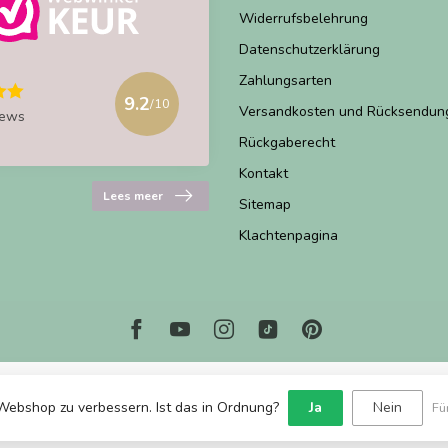
Widerrufsbelehrung
Datenschutzerklärung
Zahlungsarten
9.2
/10
Versandkosten und Rücksendun
iews
Rückgaberecht
Kontakt
Lees meer
Sitemap
Klachtenpagina
Webshop zu verbessern. Ist das in Ordnung?
Ja
Nein
Fü
© Copyright 2026 Marjems Warenwinkel