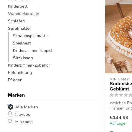
Kinderbett
Wanddekoration
Schlafen
Spielmatte
Schaumspielmatte
Spielnest
Kinderzimmer Teppich
Sitzkissen
Kinderzimmer-Zubehör
Beleuchtung
Pflegen
MINICAMP
Bodenkiss
Geblümt
Marken
Weiches Bod
Alle Marken
Fransen und
gem...
Fitwood
€134,99
Minicamp
Auf Lager