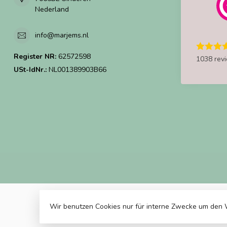
Nederland
info@marjems.nl
Register NR:
62572598
1038 rev
USt-IdNr.:
NL001389903B66
Wir benutzen Cookies nur für interne Zwecke um den 