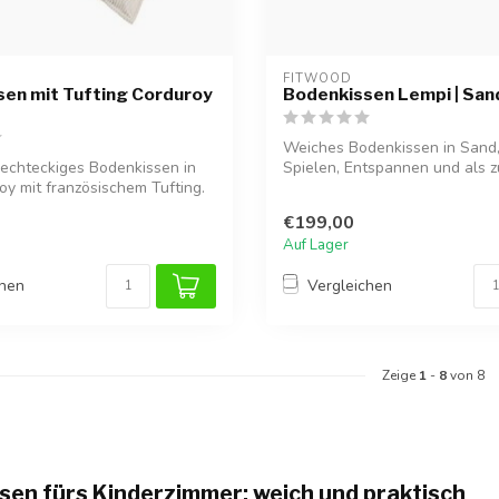
FITWOOD
en mit Tufting Corduroy
Bodenkissen Lempi | San
Weiches Bodenkissen in Sand,
echteckiges Bodenkissen in
Spielen, Entspannen und als z
oy mit französischem Tufting.
S...
€199,00
Auf Lager
chen
Vergleichen
Zeige
1
-
8
von 8
sen fürs Kinderzimmer: weich und praktisch