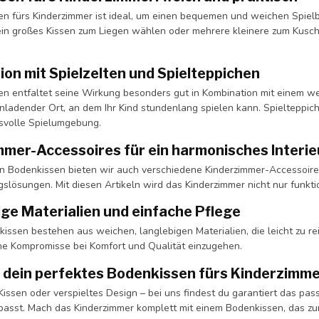
n fürs Kinderzimmer ist ideal, um einen bequemen und weichen Spielbe
ein großes Kissen zum Liegen wählen oder mehrere kleinere zum Kusc
on mit Spielzelten und Spielteppichen
en entfaltet seine Wirkung besonders gut in Kombination mit einem we
inladender Ort, an dem Ihr Kind stundenlang spielen kann. Spielteppic
svolle Spielumgebung.
mmer-Accessoires für ein harmonisches Interie
 Bodenkissen bieten wir auch verschiedene Kinderzimmer-Accessoires
lösungen. Mit diesen Artikeln wird das Kinderzimmer nicht nur funktio
ge Materialien und einfache Pflege
ssen bestehen aus weichen, langlebigen Materialien, die leicht zu rei
ne Kompromisse bei Komfort und Qualität einzugehen.
 dein perfektes Bodenkissen fürs Kinderzimm
Kissen oder verspieltes Design – bei uns findest du garantiert das pa
passt. Mach das Kinderzimmer komplett mit einem Bodenkissen, das zu