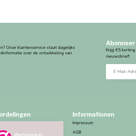
Abonneer 
n? Onze klantenservice staat dagelijks
Krijg €5 kortin
ndinformatie over de ontwikkeling van
nieuwsbrief!
ordelingen
Informationen
Impressum
AGB