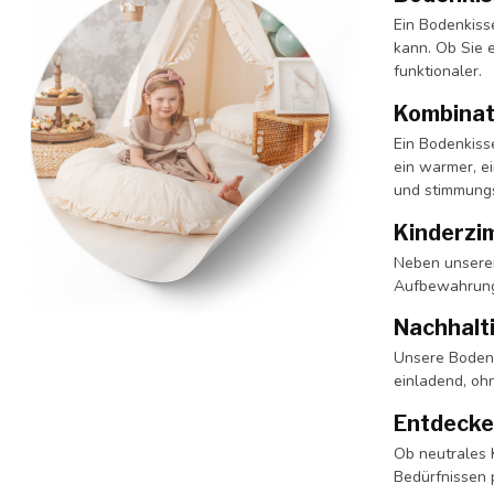
Ein Bodenkisse
kann. Ob Sie 
funktionaler.
Kombinati
Ein Bodenkiss
ein warmer, e
und stimmung
Kinderzi
Neben unseren
Aufbewahrungs
Nachhalti
Unsere Bodenki
einladend, oh
Entdecke
Ob neutrales 
Bedürfnissen 