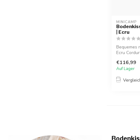
MINICAMP
Bodenkiss
| Ecru
Bequemes r
Ecru Cordur
We...
€116,99
Auf Lager
Verglei
Bodenkis