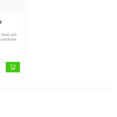
d
 ideal zum
usätzliche