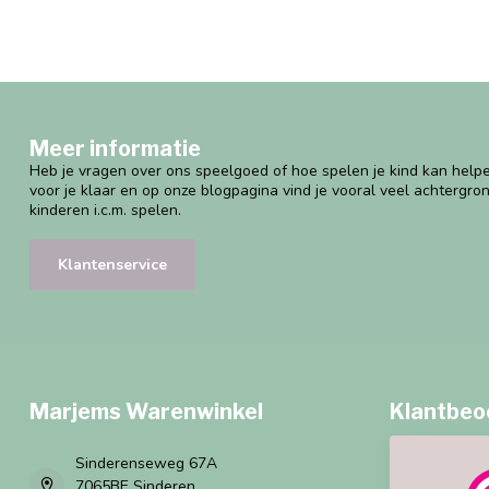
Meer informatie
Heb je vragen over ons speelgoed of hoe spelen je kind kan helpe
voor je klaar en op onze blogpagina vind je vooral veel achtergro
kinderen i.c.m. spelen.
Klantenservice
Marjems Warenwinkel
Klantbeo
Sinderenseweg 67A
7065BE Sinderen