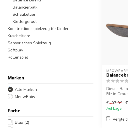
Balance Board
Balancierbalk
Schaukeltier
Klettergerüst
Konstruktionsspielzeug für Kinder
Kuscheltiere
Sensorisches Spielzeug
Softplay
Rollenspiel
MEOWBAB
Balanceboa
Marken
Dieses Bala
Alle Marken
Filz in Grau
MeowBaby
€
€107,99
Auf Lager
Farbe
Verglei
Blau
(2)