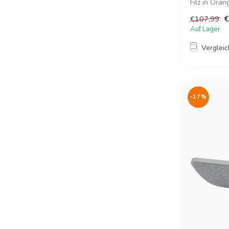
Filz in Oran
Koor...
€
€107,99
Auf Lager
Verglei
-17%