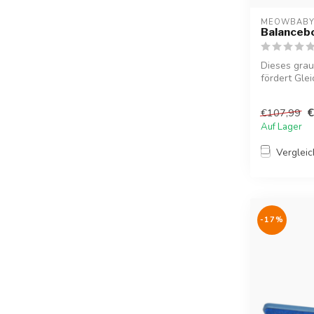
MEOWBAB
Balancebo
Dieses grau
fördert Gle
Motor...
€
€107,99
Auf Lager
Verglei
-17%