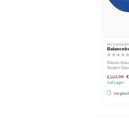
MEOWBAB
Balanceboa
Dieses blau
fördert Gle
Motor...
€
€107,99
Auf Lager
Verglei