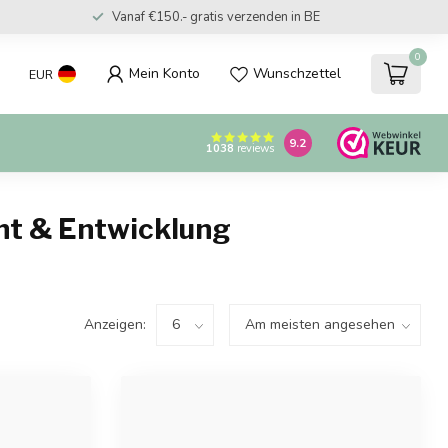
Vanaf €150.- gratis verzenden in NL
0
Mein Konto
Wunschzettel
EUR
9.2
1038
reviews
cht & Entwicklung
Anzeigen: