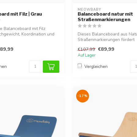
Y
MEOWBABY
ard mit Filz | Grau
Balanceboard natur mit
Straßenmarkierungen
e Balanceboard mit Filz
ichgewicht, Koordination und
Dieses Balanceboard aus Natu
Straßenmarkierungen fördert
Gleichgewicht,...
89,99
€89,99
€107,99
Auf Lager
chen
Vergleichen
-17%