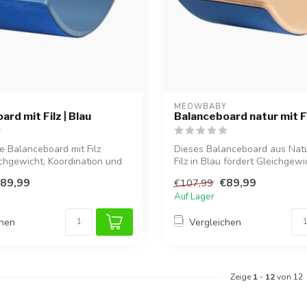
Y
MEOWBABY
rd mit Filz | Blau
Balanceboard natur mit Fi
e Balanceboard mit Filz
Dieses Balanceboard aus Natu
ichgewicht, Koordination und
Filz in Blau fördert Gleichgewic
89,99
€89,99
€107,99
Auf Lager
chen
Vergleichen
Zeige
1
-
12
von 12