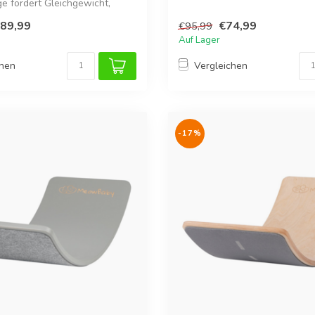
ge fördert Gleichgewicht,
Motori...
89,99
€74,99
€95,99
Auf Lager
chen
Vergleichen
-17%