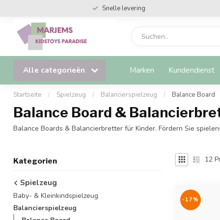
Veilig & snel online betalen
Alle categorieën
Marken
Kundendienst
Startseite
/
Spielzeug
/
Balancierspielzeug
/
Balance Board
Balance Board & Balancierbret
Balance Boards & Balancierbretter für Kinder. Fördern Sie spieleri
12
P
Kategorien
Spielzeug
Baby- & Kleinkindspielzeug
-17%
Balancierspielzeug