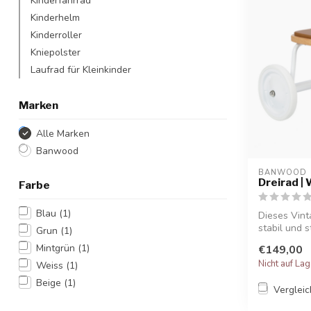
Kinderfahrrad
Kinderhelm
Kinderroller
Kniepolster
Laufrad für Kleinkinder
Marken
Alle Marken
Banwood
BANWOOD
Dreirad |
Farbe
Blau
(1)
Dieses Vinta
stabil und st
Grun
(1)
Mintgrün
(1)
€149,00
Nicht auf La
Weiss
(1)
Beige
(1)
Verglei