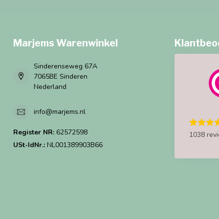
Marjems Warenwinkel
Klantbeo
Sinderenseweg 67A
7065BE Sinderen
Nederland
info@marjems.nl
Register NR:
62572598
1038 rev
USt-IdNr.:
NL001389903B66