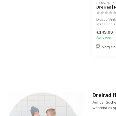
BANWOOD
Dreirad | 
Dieses Vinta
stabil und st
€149,00
Auf Lager
Verglei
Dreirad f
Auf der Suche
während es sp