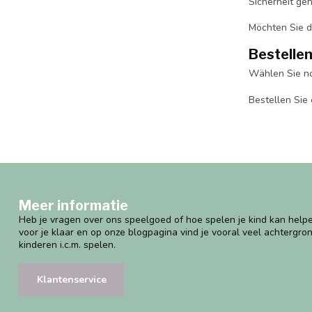
Sicherheit ge
Möchten Sie d
Bestellen
Wählen Sie n
Bestellen Sie 
Meer informatie
Heb je vragen over ons speelgoed of hoe spelen je kind kan helpe
voor je klaar en op onze blogpagina vind je vooral veel achtergro
kinderen i.c.m. spelen.
Klantenservice