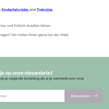
,
Kinderfahrräder
und
Tretroller
.
icher und fröhlich draußen fahren.
 Fragen? Wir helfen Ihnen gerne bei der Wahl.
je op onze nieuwsbrief
g op je volgende bestelling als je je aanmeldt voor onze
Abonnieren