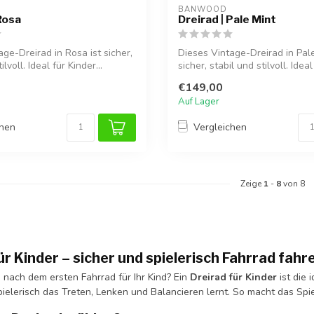
BANWOOD
Rosa
Dreirad | Pale Mint
ge-Dreirad in Rosa ist sicher,
Dieses Vintage-Dreirad in Pale
ilvoll. Ideal für Kinder...
sicher, stabil und stilvoll. Ideal 
€149,00
Auf Lager
chen
Vergleichen
Zeige
1
-
8
von 8
ür Kinder – sicher und spielerisch Fahrrad fahr
 nach dem ersten Fahrrad für Ihr Kind? Ein
Dreirad für Kinder
ist die 
ielerisch das Treten, Lenken und Balancieren lernt. So macht das Spi