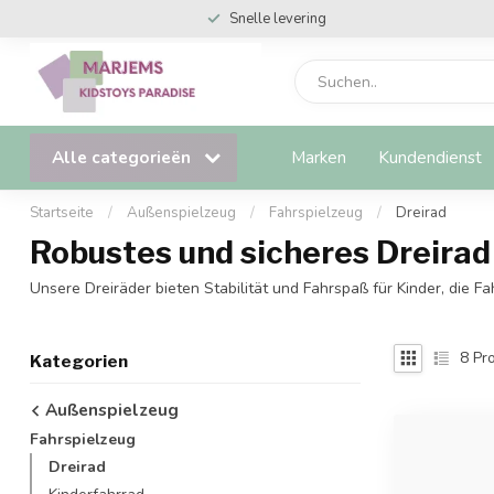
Veilig & snel online betalen
Alle categorieën
Marken
Kundendienst
Startseite
/
Außenspielzeug
/
Fahrspielzeug
/
Dreirad
Robustes und sicheres Dreirad 
Unsere Dreiräder bieten Stabilität und Fahrspaß für Kinder, die Fa
8
Pro
Kategorien
Außenspielzeug
Fahrspielzeug
Dreirad