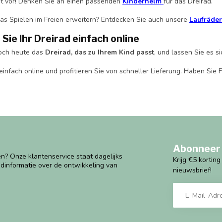
ht vor! Denken Sie an einen passenden
Kinderhelm
für das Dreirad.
as Spielen im Freien erweitern? Entdecken Sie auch unsere
Laufräder
 Sie Ihr Dreirad einfach online
och heute das
Dreirad, das zu Ihrem Kind passt
, und lassen Sie es s
einfach online und profitieren Sie von schneller Lieferung. Haben Sie
Abonneer 
n? Onze klantenservice staat dagelijks
Krijg €5 kortin
ndinformatie over de ontwikkeling van
nieuwsbrief!